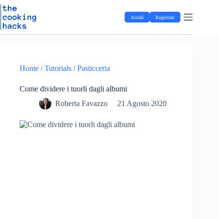
Salta
S
al
a
Accedi
Registrati
contenuto
l
t
a
a
l
c
Home
/
Tutorials
/
Pasticceria
o
n
Come dividere i tuorli dagli albumi
t
e
Roberta Favazzo
21 Agosto 2020
n
u
t
o