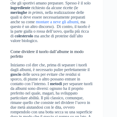
che gli sportivi amano preparare. Spesso è il solo
ingrediente
richiesto da alcune ricette (le
meringhe
in primis
, nella realizzazione delle
quali si deve essere necessariamente preparati
anche su come
montare a neve gli albumi
, ma
questo è un altro discorso). Di contro, il tuorlo è
la parte gialla o rossa dell’uovo, quella più ricca
di
colesterolo
ma anche di proteine dall’alto
valore biologico.
Come dividere il tuorlo dall’albume in modo
perfetto
Iniziamo col dire che, prima di separare i tuorli
dagli albumi, è necessario pulire perfettamente il
guscio
delle uova per evitare che residui si
sporco, di piume o altro possano entrare in
contatto con l’interno. I
metodi
per separare tuorli
da albumi sono diversi: ognuno ha il proprio
preferito nel quale, magari, ha sviluppato
particolare abilità. Il più classico, comunque,
rimane quello che consiste nel dividere l’uovo in
due metà aiutandosi con le dita, ovvero
rompendolo con una botta secca su una superficie
dura in modo che il guscio si rompa su un lato. A