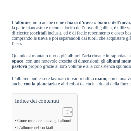
L’
albume
, noto anche come
chiara d’uovo
o
bianco dell’uovo
la parte biancastra e meno calorica dell’uovo di gallina, è utilizza
di
ricette
(
cocktail
inclusi), ed è di facile reperimento e costo bas
comprando le
uova
e poi separandoli dai tuorli che acquistare già
l’uso.
Quando si montano uno o più albumi l’aria rimane intrappolata all
opaco
, con una notevole crescita di dimensioni: gli
albumi mont
pavlova
proprio grazie al loro volume e alla consistenza spumos
L’albume può essere lavorato in vari modi:
a mano
, come una v
anche
con la planetaria
e altri robot da cucina dotati della funzi
Indice dei contenuti
Come montare a neve gli albumi
L’albume nei cocktail