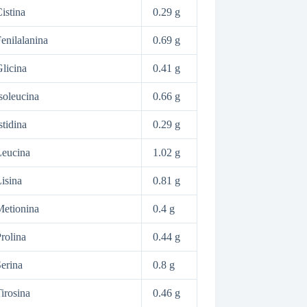
istina
0.29 g
enilalanina
0.69 g
licina
0.41 g
soleucina
0.66 g
stidina
0.29 g
Leucina
1.02 g
isina
0.81 g
etionina
0.4 g
rolina
0.44 g
erina
0.8 g
irosina
0.46 g