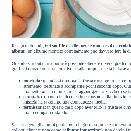
Il segreto dei migliori
soufflé
e delle
torte
e
mousse al cioccolat
albumi
: un albume montato correttamente può davvero fare la di
Quando si monta un albume è possibile ottenere diversi gradi di
grado di donare un carattere diverso alla propria ricetta in base a
morbida:
quando si rimuove la frusta rimangono nel compo
strumento, destinate a scomparire pochi secondi dopo. Qua
momento giusto di iniziare ad aggiungere lo zucchero se la 
compatta
: quando le piccole cime causate dalla rimozione 
miscela ha raggiunto una compattezza media;
fermissima
: in questo caso dopo aver tolto la frusta le c
molto compatti e stabili.
Se si esagera gli albumi perderanno il giusto volume e formeranno
colloquialmente nota come “
albume impazzito
“), non dando i r