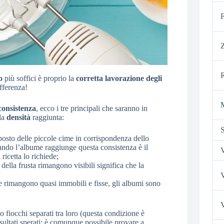
F
o
più soffici è proprio la
corretta lavorazione degli
fferenza!
consistenza
, ecco i tre principali che saranno in
lla
densità
raggiunta:
S
sto delle piccole cime in corrispondenza dello
ndo l’albume raggiunge questa consistenza è il
V
ricetta lo richiede;
della frusta rimangono visibili significa che la
V
ime rimangono quasi immobili e fisse, gli albumi sono
V
 fiocchi separati tra loro (questa condizione è
isultati sperati: è comunque possibile provare a