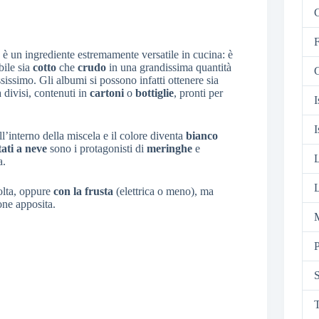
C
F
, è un ingrediente estremamente versatile in cucina: è
bile sia
cotto
che
crudo
in una grandissima quantità
G
sissimo. Gli albumi si possono infatti ottenere sia
 divisi, contenuti in
cartoni
o
bottiglie
, pronti per
I
I
’interno della miscela e il colore diventa
bianco
ati a neve
sono i protagonisti di
meringhe
e
a.
L
olta, oppure
con la frusta
(elettrica o meno), ma
one apposita.
M
P
S
T