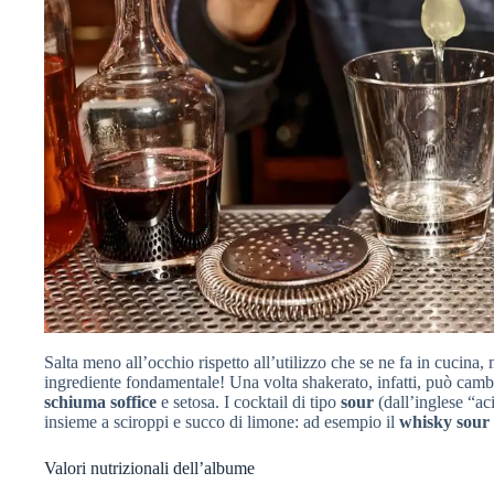
Salta meno all’occhio rispetto all’utilizzo che se ne fa in cucina
ingrediente fondamentale! Una volta shakerato, infatti, può camb
schiuma
soffice
e setosa. I cocktail di tipo
sour
(dall’inglese “ac
insieme a sciroppi e succo di limone: ad esempio il
whisky
sour
Valori nutrizionali dell’albume