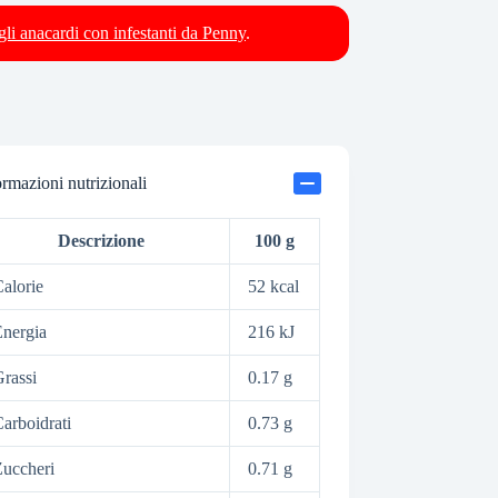
agli anacardi con infestanti da Penny
.
ormazioni nutrizionali
Descrizione
100 g
alorie
52 kcal
nergia
216 kJ
rassi
0.17 g
arboidrati
0.73 g
uccheri
0.71 g