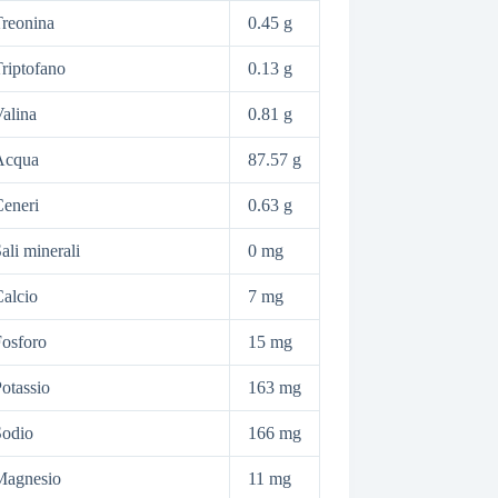
reonina
0.45 g
riptofano
0.13 g
alina
0.81 g
Acqua
87.57 g
eneri
0.63 g
ali minerali
0 mg
alcio
7 mg
osforo
15 mg
otassio
163 mg
Sodio
166 mg
Magnesio
11 mg