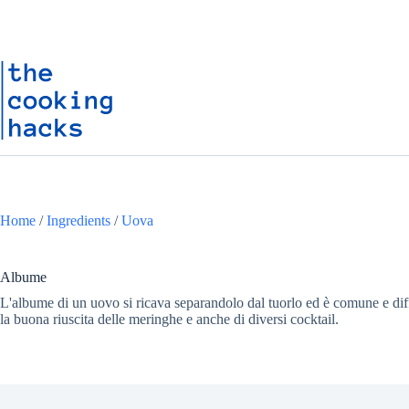
Salta
S
al
a
contenuto
l
t
a
a
l
c
o
n
t
e
n
Home
/
Ingredients
/
Uova
u
t
o
Albume
L'albume di un uovo si ricava separandolo dal tuorlo ed è comune e diff
la buona riuscita delle meringhe e anche di diversi cocktail.