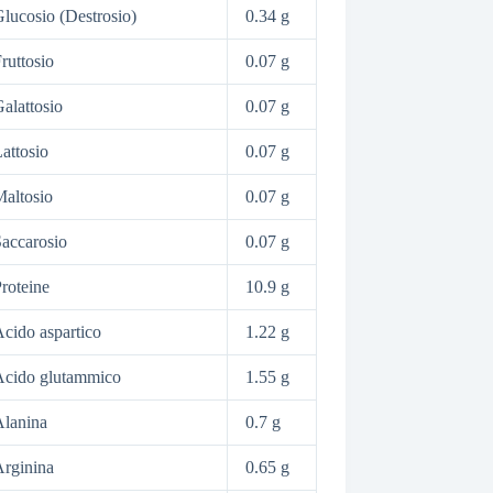
lucosio (Destrosio)
0.34 g
ruttosio
0.07 g
alattosio
0.07 g
attosio
0.07 g
altosio
0.07 g
accarosio
0.07 g
roteine
10.9 g
cido aspartico
1.22 g
Acido glutammico
1.55 g
lanina
0.7 g
rginina
0.65 g