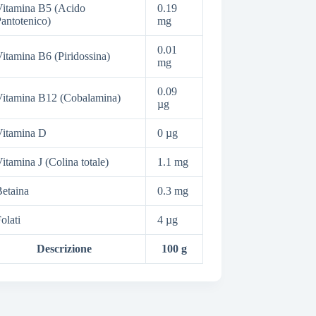
itamina B5 (Acido
0.19
antotenico)
mg
0.01
itamina B6 (Piridossina)
mg
0.09
itamina B12 (Cobalamina)
µg
Vitamina D
0 µg
itamina J (Colina totale)
1.1 mg
etaina
0.3 mg
olati
4 µg
Descrizione
100 g