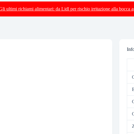
Gli ultimi richiami alimentari: da Lidl per rischio irritazione alla bocca 
Inf
C
E
G
C
Z