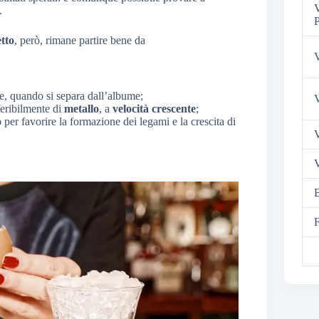
V
.
P
tto
, però, rimane partire bene da
V
e, quando si separa dall’albume;
V
feribilmente di
metallo
, a
velocità crescente
;
o
per favorire la formazione dei legami e la crescita di
V
B
F