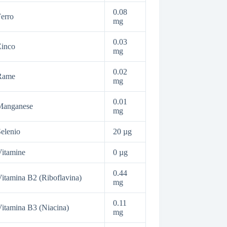
0.08
erro
mg
0.03
Zinco
mg
0.02
Rame
mg
0.01
Manganese
mg
elenio
20 µg
itamine
0 µg
0.44
itamina B2 (Riboflavina)
mg
0.11
itamina B3 (Niacina)
mg