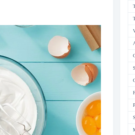
T
T
V
C
S
C
F
P