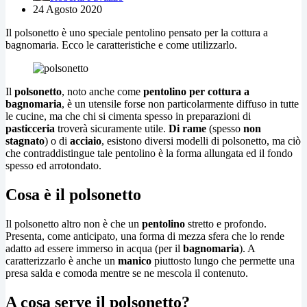
24 Agosto 2020
Il polsonetto è uno speciale pentolino pensato per la cottura a
bagnomaria. Ecco le caratteristiche e come utilizzarlo.
Il
polsonetto
, noto anche come
pentolino per cottura a
bagnomaria
, è un utensile forse non particolarmente diffuso in tutte
le cucine, ma che chi si cimenta spesso in preparazioni di
pasticceria
troverà sicuramente utile.
Di rame
(spesso
non
stagnato
) o di
acciaio
, esistono diversi modelli di polsonetto, ma ciò
che contraddistingue tale pentolino è la forma allungata ed il fondo
spesso ed arrotondato.
Cosa è il polsonetto
Il polsonetto altro non è che un
pentolino
stretto e profondo.
Presenta, come anticipato, una forma di mezza sfera che lo rende
adatto ad essere immerso in acqua (per il
bagnomaria
). A
caratterizzarlo è anche un
manico
piuttosto lungo che permette una
presa salda e comoda mentre se ne mescola il contenuto.
A cosa serve il polsonetto?