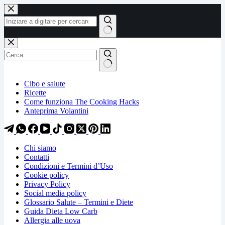
Salta
Salta
al
al
contenuto
contenuto
Nessun
risultato
Cibo e salute
Ricette
Come funziona The Cooking Hacks
Anteprima Volantini
Chi siamo
Contatti
Condizioni e Termini d’Uso
Cookie policy
Privacy Policy
Social media policy
Glossario Salute – Termini e Diete
Guida Dieta Low Carb
Allergia alle uova