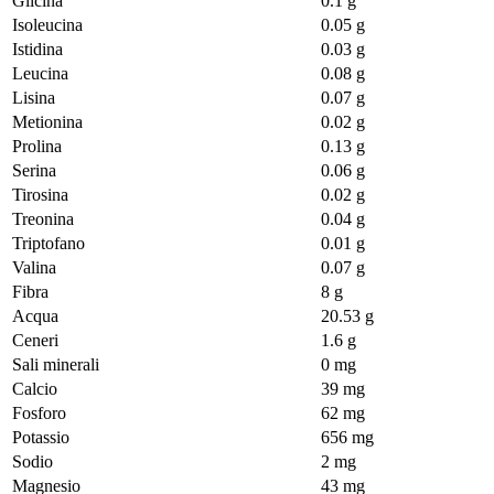
Glicina
0.1 g
Isoleucina
0.05 g
Istidina
0.03 g
Leucina
0.08 g
Lisina
0.07 g
Metionina
0.02 g
Prolina
0.13 g
Serina
0.06 g
Tirosina
0.02 g
Treonina
0.04 g
Triptofano
0.01 g
Valina
0.07 g
Fibra
8 g
Acqua
20.53 g
Ceneri
1.6 g
Sali minerali
0 mg
Calcio
39 mg
Fosforo
62 mg
Potassio
656 mg
Sodio
2 mg
Magnesio
43 mg