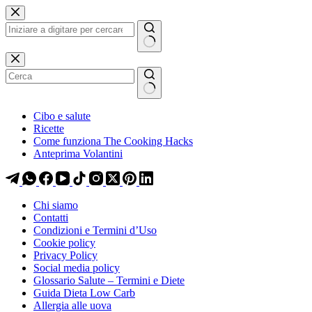
Salta
Salta
al
al
contenuto
contenuto
Nessun
risultato
Cibo e salute
Ricette
Come funziona The Cooking Hacks
Anteprima Volantini
Chi siamo
Contatti
Condizioni e Termini d’Uso
Cookie policy
Privacy Policy
Social media policy
Glossario Salute – Termini e Diete
Guida Dieta Low Carb
Allergia alle uova