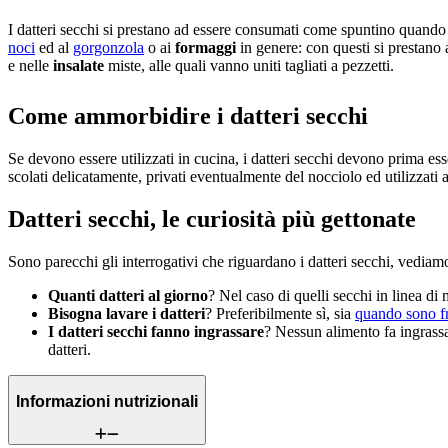
I datteri secchi si prestano ad essere consumati come spuntino quando s
noci
ed al
gorgonzola
o ai
formaggi
in genere: con questi si prestano 
e nelle
insalate
miste, alle quali vanno uniti tagliati a pezzetti.
Come ammorbidire i datteri secchi
Se devono essere utilizzati in cucina, i datteri secchi devono prima ess
scolati delicatamente, privati eventualmente del nocciolo ed utilizzati a p
Datteri secchi, le curiosità più gettonate
Sono parecchi gli interrogativi che riguardano i datteri secchi, vediamo
Quanti datteri al giorno
? Nel caso di quelli secchi in linea di
Bisogna lavare i datteri
? Preferibilmente sì, sia
quando sono f
I datteri secchi fanno ingrassare
? Nessun alimento fa ingrassa
datteri.
Informazioni nutrizionali