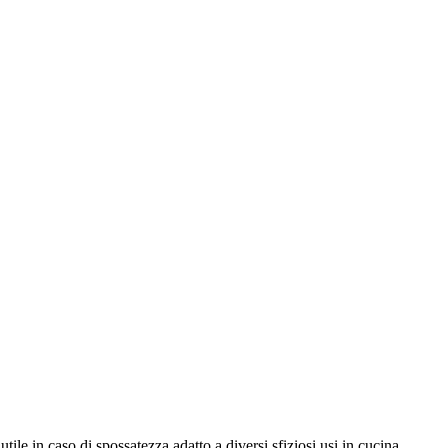
utile in caso di spossatezza adatto a diversi sfiziosi usi in cucina.