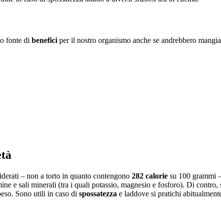
no fonte di
benefici
per il nostro organismo anche se andrebbero mangiat
età
derati – non a torto in quanto contengono
282 calorie
su 100 grammi – 
ne e sali minerali (tra i quali potassio, magnesio e fosforo). Di contro, 
eso. Sono utili in caso di
spossatezza
e laddove si pratichi abitualmente 