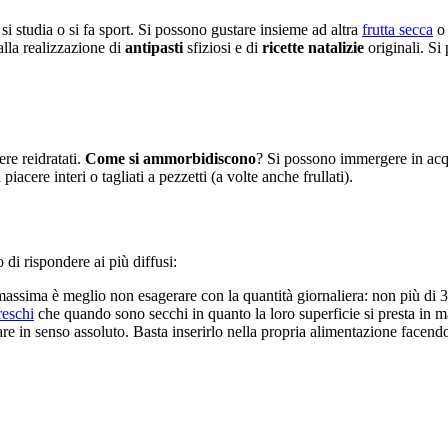
i studia o si fa sport. Si possono gustare insieme ad altra
frutta secca
o 
alla realizzazione di
antipasti
sfiziosi e di
ricette natalizie
originali. Si
ere reidratati.
Come si ammorbidiscono
? Si possono immergere in ac
iacere interi o tagliati a pezzetti (a volte anche frullati).
 di rispondere ai più diffusi:
 massima è meglio non esagerare con la quantità giornaliera: non più di 3
reschi
che quando sono secchi in quanto la loro superficie si presta in ma
re in senso assoluto. Basta inserirlo nella propria alimentazione facendo