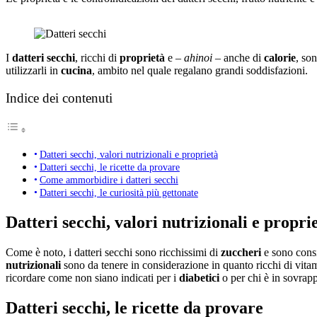
I
datteri secchi
, ricchi di
proprietà
e –
ahinoi
– anche di
calorie
, so
utilizzarli in
cucina
, ambito nel quale regalano grandi soddisfazioni.
Indice dei contenuti
Datteri secchi, valori nutrizionali e proprietà
Datteri secchi, le ricette da provare
Come ammorbidire i datteri secchi
Datteri secchi, le curiosità più gettonate
Datteri secchi, valori nutrizionali e propri
Come è noto, i datteri secchi sono ricchissimi di
zuccheri
e sono consi
nutrizionali
sono da tenere in considerazione in quanto ricchi di vitami
ricordare come non siano indicati per i
diabetici
o per chi è in sovrapp
Datteri secchi, le ricette da provare