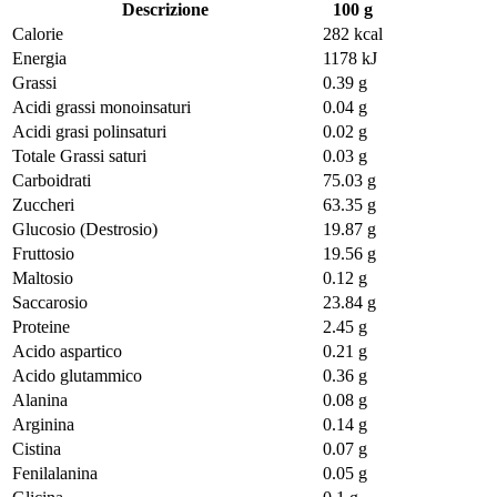
Descrizione
100 g
Calorie
282 kcal
Energia
1178 kJ
Grassi
0.39 g
Acidi grassi monoinsaturi
0.04 g
Acidi grasi polinsaturi
0.02 g
Totale Grassi saturi
0.03 g
Carboidrati
75.03 g
Zuccheri
63.35 g
Glucosio (Destrosio)
19.87 g
Fruttosio
19.56 g
Maltosio
0.12 g
Saccarosio
23.84 g
Proteine
2.45 g
Acido aspartico
0.21 g
Acido glutammico
0.36 g
Alanina
0.08 g
Arginina
0.14 g
Cistina
0.07 g
Fenilalanina
0.05 g