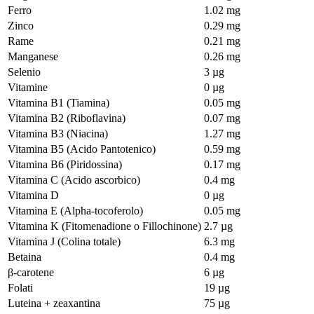
Ferro
1.02 mg
Zinco
0.29 mg
Rame
0.21 mg
Manganese
0.26 mg
Selenio
3 µg
Vitamine
0 µg
Vitamina B1 (Tiamina)
0.05 mg
Vitamina B2 (Riboflavina)
0.07 mg
Vitamina B3 (Niacina)
1.27 mg
Vitamina B5 (Acido Pantotenico)
0.59 mg
Vitamina B6 (Piridossina)
0.17 mg
Vitamina C (Acido ascorbico)
0.4 mg
Vitamina D
0 µg
Vitamina E (Alpha-tocoferolo)
0.05 mg
Vitamina K (Fitomenadione o Fillochinone)
2.7 µg
Vitamina J (Colina totale)
6.3 mg
Betaina
0.4 mg
β-carotene
6 µg
Folati
19 µg
Luteina + zeaxantina
75 µg