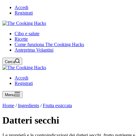
Accedi
Registrati
Cibo e salute
Ricette
Come funziona The Cooking Hacks
Anteprima Volantini
Cerca
Accedi
Registrati
Menu
Home
/
Ingredients
/
Frutta essiccata
Datteri secchi
Le proprietà e le controindicazioni dei datteri secchi, frutto nutriente e 