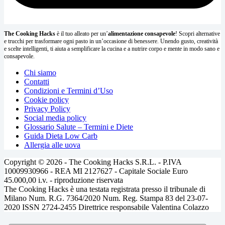
The Cooking Hacks
è il tuo alleato per un’
alimentazione consapevole
! Scopri alternative
e trucchi per trasformare ogni pasto in un’occasione di benessere. Unendo gusto, creatività
e scelte intelligenti, ti aiuta a semplificare la cucina e a nutrire corpo e mente in modo sano e
consapevole.
Chi siamo
Contatti
Condizioni e Termini d’Uso
Cookie policy
Privacy Policy
Social media policy
Glossario Salute – Termini e Diete
Guida Dieta Low Carb
Allergia alle uova
Copyright © 2026 - The Cooking Hacks S.R.L. - P.IVA
10009930966 - REA MI 2127627 - Capitale Sociale Euro
45.000,00 i.v. - riproduzione riservata
The Cooking Hacks è una testata registrata presso il tribunale di
Milano Num. R.G. 7364/2020 Num. Reg. Stampa 83 del 23-07-
2020 ISSN 2724-2455 Direttrice responsabile Valentina Colazzo