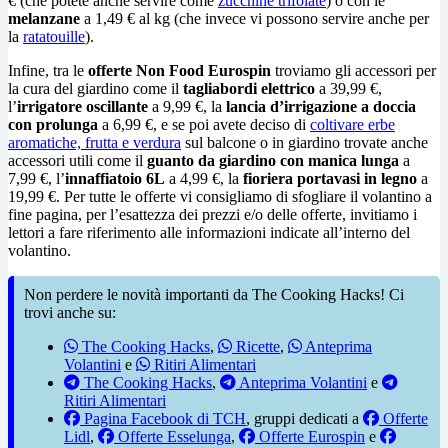
€ (che potete anche servire come
zucchine trifolate
) o con le
melanzane
a 1,49 € al kg (che invece vi possono servire anche per
la
ratatouille
).
Infine, tra le
offerte Non Food Eurospin
troviamo gli accessori per
la cura del giardino come il
tagliabordi elettrico
a 39,99 €,
l’
irrigatore oscillante
a 9,99 €, la
lancia d’irrigazione a doccia
con prolunga
a 6,99 €, e se poi avete deciso di
coltivare erbe
aromatiche, frutta e verdura
sul balcone o in giardino trovate anche
accessori utili come il
guanto da giardino con manica lunga
a
7,99 €, l’
innaffiatoio 6L
a 4,99 €, la
fioriera portavasi in legno
a
19,99 €. Per tutte le offerte vi consigliamo di sfogliare il volantino a
fine pagina, per l’esattezza dei prezzi e/o delle offerte, invitiamo i
lettori a fare riferimento alle informazioni indicate all’interno del
volantino.
Non perdere le novità importanti da The Cooking Hacks! Ci
trovi anche su:
The Cooking Hacks
,
Ricette
,
Anteprima
Volantini
e
Ritiri Alimentari
The Cooking Hacks
,
Anteprima Volantini
e
Ritiri Alimentari
Pagina Facebook di TCH
, gruppi dedicati a
Offerte
Lidl
,
Offerte Esselunga
,
Offerte Eurospin
e