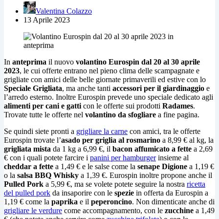
Valentina Colazzo
13 Aprile 2023
In
anteprima
il nuovo
volantino Eurospin dal 20 al 30 aprile
2023
, le cui offerte entrano nel pieno clima delle scampagnate e
grigliate con amici delle belle giornate primaverili ed estive con lo
Speciale Grigliata
, ma anche tanti
accessori per il giardinaggio
e
l’arredo esterno. Inoltre Eurospin prevede uno speciale dedicato agli
alimenti per cani e gatti
con le offerte sui prodotti
Radames
.
Trovate tutte le offerte nel
volantino da sfogliare
a fine pagina.
Se quindi siete pronti a
grigliare la carne
con amici, tra le offerte
Eurospin trovate l’
asado per griglia al rosmarino
a 8,99 € al kg, la
grigliata mista
da 1 kg a 6,99 €, il
bacon affumicato a fette
a 2,69
€ con i quali potete farcire i
panini per hamburger
insieme al
cheddar a fette
a 1,49 € e le salse come la
senape Digione
a 1,19 €
o la
salsa BBQ Whisky
a 1,39 €. Eurospin inoltre propone anche il
Pulled Pork
a 5,99 €, ma se volete potete seguire la nostra
ricetta
del pulled pork
da insaporire con le
spezie
in offerta da Eurospin a
1,19 € come la
paprika
e il
peperoncino
. Non dimenticate anche di
grigliare le verdure
come accompagnamento, con le
zucchine
a 1,49