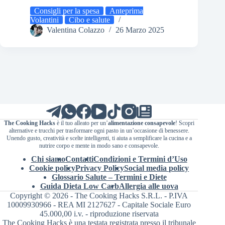
Consigli per la spesa
Anteprima
Volantini
Cibo e salute
Valentina Colazzo
26 Marzo 2025
The Cooking Hacks
è il tuo alleato per un’
alimentazione consapevole
! Scopri
alternative e trucchi per trasformare ogni pasto in un’occasione di benessere.
Unendo gusto, creatività e scelte intelligenti, ti aiuta a semplificare la cucina e a
nutrire corpo e mente in modo sano e consapevole.
Chi siamo
Contatti
Condizioni e Termini d’Uso
Cookie policy
Privacy Policy
Social media policy
Glossario Salute – Termini e Diete
Guida Dieta Low Carb
Allergia alle uova
Copyright © 2026 - The Cooking Hacks S.R.L. - P.IVA
10009930966 - REA MI 2127627 - Capitale Sociale Euro
45.000,00 i.v. - riproduzione riservata
The Cooking Hacks è una testata registrata presso il tribunale