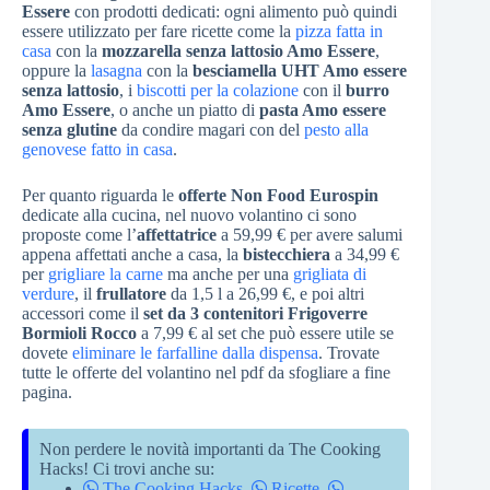
Essere
con prodotti dedicati: ogni alimento può quindi
essere utilizzato per fare ricette come la
pizza fatta in
casa
con la
mozzarella senza lattosio Amo Essere
,
oppure la
lasagna
con la
besciamella UHT Amo essere
senza lattosio
, i
biscotti per la colazione
con il
burro
Amo Essere
, o anche un piatto di
pasta Amo essere
senza glutine
da condire magari con del
pesto alla
genovese fatto in casa
.
Per quanto riguarda le
offerte Non Food Eurospin
dedicate alla cucina, nel nuovo volantino ci sono
proposte come l’
affettatrice
a 59,99 € per avere salumi
appena affettati anche a casa, la
bistecchiera
a 34,99 €
per
grigliare la carne
ma anche per una
grigliata di
verdure
, il
frullatore
da 1,5 l a 26,99 €, e poi altri
accessori come il
set da 3 contenitori Frigoverre
Bormioli Rocco
a 7,99 € al set che può essere utile se
dovete
eliminare le farfalline dalla dispensa
. Trovate
tutte le offerte del volantino nel pdf da sfogliare a fine
pagina.
Non perdere le novità importanti da The Cooking
Hacks! Ci trovi anche su:
The Cooking Hacks
,
Ricette
,