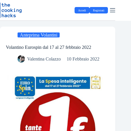
Salta
S
al
a
Accedi
Registrati
contenuto
l
t
a
a
l
Anteprima Volantini
c
o
Volantino Eurospin dal 17 al 27 febbraio 2022
n
t
Valentina Colazzo
10 Febbraio 2022
e
n
u
t
o