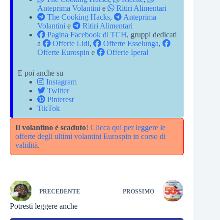
Anteprima Volantini
e
Ritiri Alimentari
The Cooking Hacks
,
Anteprima
Volantini
e
Ritiri Alimentari
Pagina Facebook di TCH
, gruppi dedicati
a
Offerte Lidl
,
Offerte Esselunga
,
Offerte Eurospin
e
Offerte Iperal
E poi anche su
Instagram
Twitter
Pinterest
TikTok
Il volantino è scaduto
!
Clicca qui per leggere le
offerte degli ultimi volantini Eurospin in corso di
validità
.
PRECEDENTE
PROSSIMO
Potresti leggere anche