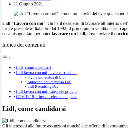
11 Giugno 2021
Lidl “Lavora con noi”
: chi ha il desiderio di lavorare all’interno de
Lidl è presente in Italia fin dal 1992, il primo punto vendita è stato a
cosa bisogna fare per poter
lavorare con Lidl
, dove inviare il
curric
Indice dei contenuti
Lidl, come candidarsi
Lidl lavora con noi, invio curriculum
Figure professionali Lidl
Autocandidatura presso Lidl
Lidl Recruiting Day
Lidl lavora con noi, categorie protette
COVID-19, l’iter di selezione digitale
Lidl, come candidarsi
Gli interessati alle future assunzioni nonché alle offerte di lavoro attiv