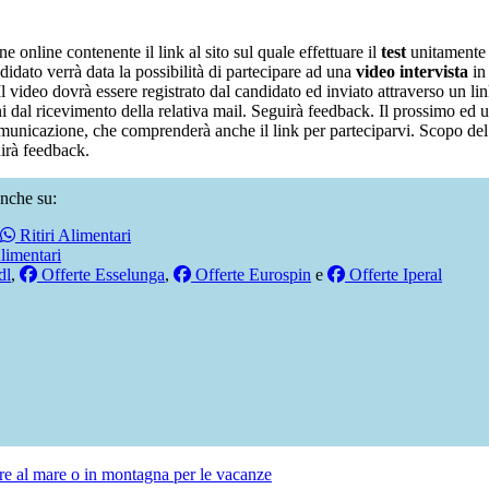
 online contenente il link al sito sul quale effettuare il
test
unitamente a
ndidato verrà data la possibilità di partecipare ad una
video intervista
in 
 video dovrà essere registrato dal candidato ed inviato attraverso un link
rni dal ricevimento della relativa mail. Seguirà feedback. Il prossimo ed 
comunicazione, che comprenderà anche il link per parteciparvi. Scopo del
irà feedback.
nche su:
Ritiri Alimentari
limentari
dl
,
Offerte Esselunga
,
Offerte Eurospin
e
Offerte Iperal