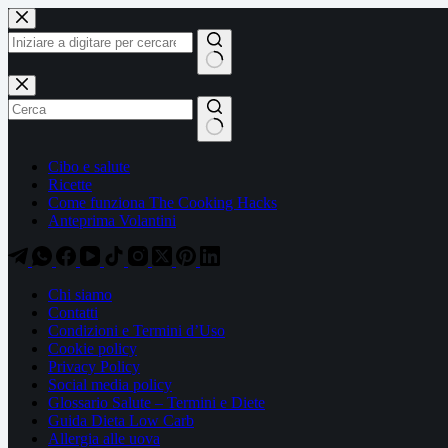
Salta
Salta
al
al
contenuto
contenuto
Nessun
risultato
Cibo e salute
Ricette
Come funziona The Cooking Hacks
Anteprima Volantini
Chi siamo
Contatti
Condizioni e Termini d’Uso
Cookie policy
Privacy Policy
Social media policy
Glossario Salute – Termini e Diete
Guida Dieta Low Carb
Allergia alle uova