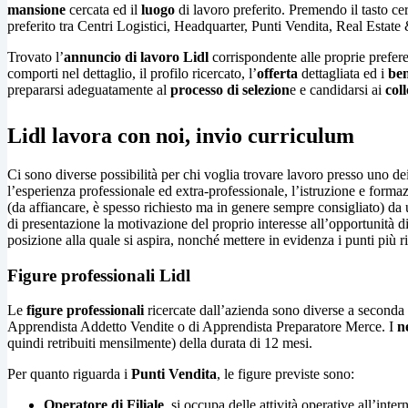
mansione
cercata ed il
luogo
di lavoro preferito. Premendo il tasto cerc
preferito tra Centri Logistici, Headquarter, Punti Vendita, Real Estat
Trovato l’
annuncio di lavoro Lidl
corrispondente alle proprie prefere
comporti nel dettaglio, il profilo ricercato, l’
offerta
dettagliata ed i
ben
prepararsi adeguatamente al
processo di selezion
e e candidarsi ai
coll
Lidl lavora con noi, invio curriculum
Ci sono diverse possibilità per chi voglia trovare lavoro presso uno de
l’esperienza professionale ed extra-professionale, l’istruzione e forma
(da affiancare, è spesso richiesto ma in genere sempre consigliato) da
di presentazione la motivazione del proprio interesse all’opportunità di
posizione alla quale si aspira, nonché mettere in evidenza i punti più r
Figure professionali Lidl
Le
figure professionali
ricercate dall’azienda sono diverse a seconda c
Apprendista Addetto Vendite o di Apprendista Preparatore Merce. I
n
quindi retribuiti mensilmente) della durata di 12 mesi.
Per quanto riguarda i
Punti Vendita
, le figure previste sono:
Operatore di Filiale
, si occupa delle attività operative all’inter