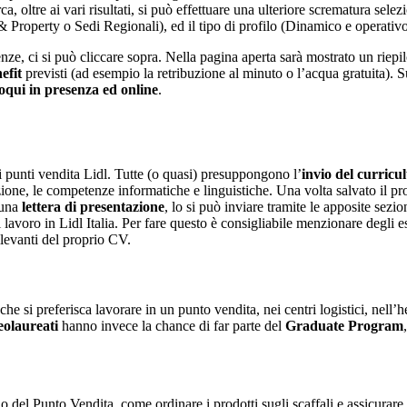
a, oltre ai vari risultati, si può effettuare una ulteriore scrematura selez
e & Property o Sedi Regionali), ed il tipo di profilo (Dinamico e operat
nze, ci si può cliccare sopra. Nella pagina aperta sarà mostrato un riep
efit
previsti (ad esempio la retribuzione al minuto o l’acqua gratuita). Su
oqui in presenza ed online
.
i punti vendita Lidl. Tutte (o quasi) presuppongono l’
invio
del curricu
zione, le competenze informatiche e linguistiche. Una volta salvato il p
 una
lettera di presentazione
, lo si può inviare tramite le apposite sezion
 lavoro in Lidl Italia. Per fare questo è consigliabile menzionare degli es
ilevanti del proprio CV.
he si preferisca lavorare in un punto vendita, nei centri logistici, nell’
eolaureati
hanno invece la chance di far parte del
Graduate Program
no del Punto Vendita, come ordinare i prodotti sugli scaffali e assicurare la