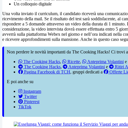
Un colloquio digitale
Una volta inviato il curriculum, il candidato riceverà una comunicazione
ricevimento della mail. Se il risultato del test sarà soddisfacente, al ca
rispondere a 5 domande attraverso un video della durata di 1 minuto. Il
considerazione, la video intervista dovrà essere effettuata entro 5 gio
avverrà sulla piattaforma Webex nel giorno e nell’ora indicati nella 
e ricevere approfondimenti sulla mansione. Anche in questo caso segu
Non perdere le novità importanti da The Cooking Hacks! Ci trovi a
The Cooking Hacks
,
Ricette
,
Anteprima Volantini
e
The Cooking Hacks
,
Anteprima Volantini
e
Ritiri A
Pagina Facebook di TCH
, gruppi dedicati a
Offerte Li
E poi anche su
Instagram
Twitter
Pinterest
TikTok