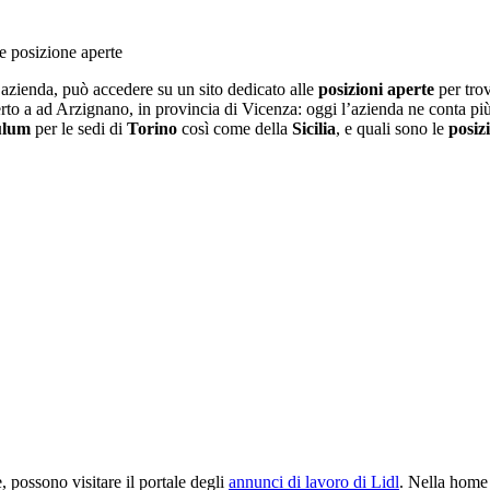
ll’azienda, può accedere su un sito dedicato alle
posizioni aperte
per trov
perto a ad Arzignano, in provincia di Vicenza: oggi l’azienda ne conta più
ulum
per le sedi di
Torino
così come della
Sicilia
, e quali sono le
posiz
e, possono visitare il portale degli
annunci di lavoro di Lidl
. Nella home 