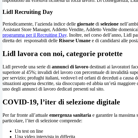
rispondono all’effettiva richiesta di forza lavoro. Di conseguenza, Li
Lidl Recruiting Day
Periodicamente, l’azienda indice delle
giornate
di
selezione
nell’ambit
Assistant Store Manager, Addetto Vendite, Addetto Vendite domenicale, 
programma per il Recruiting Day
. Inoltre, nel corso dell’anno, Lidl pa
diretta dei responsabili delle
Risorse Umane
e di candidarsi alle posi
Lidl lavora con noi, categorie protette
Lidl prevede una serie di
annunci di lavoro
destinati ai lavoratori fa
superiore al 45%; invalidi del lavoro con percentuale di invalidità supe
per servizio; profughi italiani, vedove/i ed orfani di deceduti a causa d
situazioni appena descritte, sia disoccupato ed abbia un’età maggiore d
uno degli annunci di lavoro dedicati presenti sul sito.
COVID-19, l’iter di selezione digitale
Per far fronte all’attuale
emergenza sanitaria
e garantire la massima s
particolare, l’iter di selezione comprende:
Un test on line
Una video intervista in differita