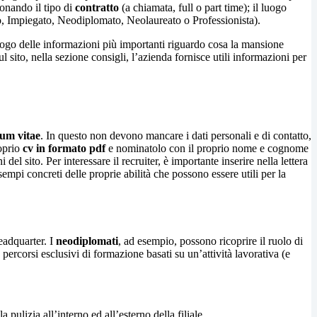
ionando il tipo di
contratto
(a chiamata, full o part time); il luogo
ivo, Impiegato, Neodiplomato, Neolaureato o Professionista).
ilogo delle informazioni più importanti riguardo cosa la mansione
l sito, nella sezione consigli, l’azienda fornisce utili informazioni per
lum vitae
. In questo non devono mancare i dati personali e di contatto,
roprio
cv in formato pdf
e nominatolo con il proprio nome e cognome
i del sito. Per interessare il recruiter, è importante inserire nella lettera
empi concreti delle proprie abilità che possono essere utili per la
headquarter. I
neodiplomati
, ad esempio, possono ricoprire il ruolo di
, percorsi esclusivi di formazione basati su un’attività lavorativa (e
 pulizia all’interno ed all’esterno della filiale.