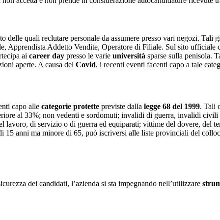
dl non accetta e non prende in considerazione autocandidature ricevute t
o delle quali reclutare personale da assumere presso vari negozi. Tali gi
Apprendista Addetto Vendite, Operatore di Filiale. Sul sito ufficiale c
rtecipa ai
career day
presso le varie
università
sparse sulla penisola. T
zioni aperte. A causa del
Covid
, i recenti eventi facenti capo a tale ca
centi capo alle
categorie protette
previste dalla
legge 68 del 1999
. Tali
riore al 33%; non vedenti e sordomuti; invalidi di guerra, invalidi civili
el lavoro, di servizio o di guerra ed equiparati; vittime del dovere, del 
i 15 anni ma minore di 65, può iscriversi alle liste provinciali del coll
icurezza dei candidati, l’azienda si sta impegnando nell’utilizzare
strume