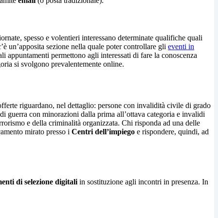
ramite
email
(o posta tradizionale).
ornate, spesso e volentieri interessano determinate qualifiche quali
’è un’apposita sezione nella quale poter controllare gli
eventi in
ali appuntamenti permettono agli interessati di fare la conoscenza
tegoria si svolgono prevalentemente online.
 offerte riguardano, nel dettaglio: persone con invalidità civile di grado
 di guerra con minorazioni dalla prima all’ottava categoria e invalidi
terrorismo e della criminalità organizzata. Chi risponda ad una delle
ocamento mirato presso i
Centri dell’impiego
e rispondere, quindi, ad
nti di selezione digitali
in sostituzione agli incontri in presenza. In