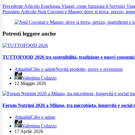
Precedente
Articolo
Esselunga Viaggi: come funziona il Servizio Viag
Prossimo
Articolo
Nuii Coconut e Mango: dove si trova, prezzo, ingre
Potresti leggere anche
TUTTOFOOD 2026 tra sostenibilità, tradizione e nuovi consumi: i
Attualità
Cibo e salute
Novità prodotto, prove e recensioni
Valentina Colazzo
12 Maggio 2026
Forum Nutrimi 2026 a Milano, tra microbiota, longevità e social 
Attualità
Cibo e salute
Valentina Colazzo
17 Aprile 2026