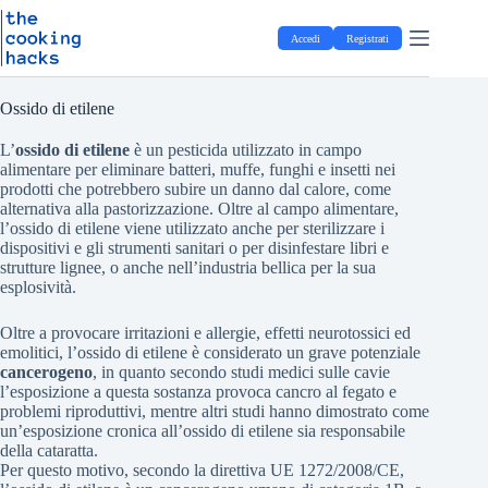
Salta
S
al
a
Accedi
Registrati
contenuto
l
t
a
a
Ossido di etilene
l
c
L’
ossido di etilene
è un pesticida utilizzato in campo
o
alimentare per eliminare batteri, muffe, funghi e insetti nei
n
prodotti che potrebbero subire un danno dal calore, come
t
alternativa alla pastorizzazione. Oltre al campo alimentare,
e
l’ossido di etilene viene utilizzato anche per sterilizzare i
n
dispositivi e gli strumenti sanitari o per disinfestare libri e
u
strutture lignee, o anche nell’industria bellica per la sua
t
esplosività.
o
Oltre a provocare irritazioni e allergie, effetti neurotossici ed
emolitici, l’ossido di etilene è considerato un grave potenziale
cancerogeno
, in quanto secondo studi medici sulle cavie
l’esposizione a questa sostanza provoca cancro al fegato e
problemi riproduttivi, mentre altri studi hanno dimostrato come
un’esposizione cronica all’ossido di etilene sia responsabile
della cataratta.
Per questo motivo, secondo la direttiva UE 1272/2008/CE,