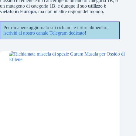
l’ossido di etilene è un cancerogeno umano di categoria 1B, o
un mutageno di categoria 1B, e dunque il suo
utilizzo è
vietato in Europa
, ma non in altre regioni del mondo.
Per rimanere aggiornato sui richiami e i ritiri alimentari,
iscriviti al nostro canale Telegram dedicato
!