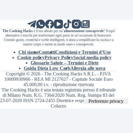
The Cooking Hacks
è il tuo alleato per un’
alimentazione consapevole
! Scopri
alternative e trucchi per trasformare ogni pasto in un’occasione di benessere.
Unendo gusto, creatività e scelte intelligenti, ti aiuta a semplificare la cucina e a
nutrire corpo e mente in modo sano e consapevole.
Chi siamo
Contatti
Condizioni e Termini d’Uso
Cookie policy
Privacy Policy
Social media policy
Glossario Salute – Termini e Diete
Guida Dieta Low Carb
Allergia alle uova
Copyright © 2026 - The Cooking Hacks S.R.L. - P.IVA
10009930966 - REA MI 2127627 - Capitale Sociale Euro
45.000,00 i.v. - riproduzione riservata
The Cooking Hacks è una testata registrata presso il tribunale
di Milano Num. R.G. 7364/2020 Num. Reg. Stampa 83 del
23-07-2020 ISSN 2724-2455 Direttrice responsabile Valentina
Colazzo
Le tue preferenze relative alla privacy
Informativa sulla raccolta