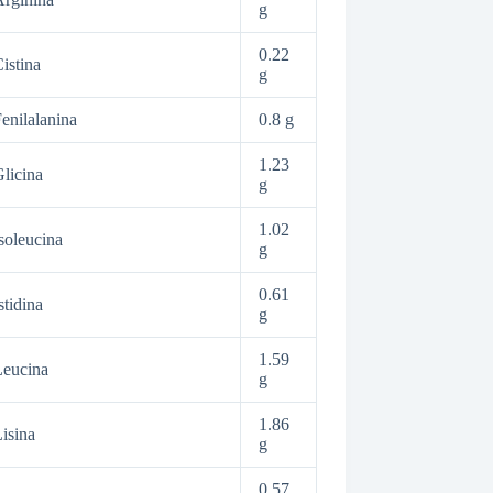
g
0.22
istina
g
enilalanina
0.8 g
1.23
licina
g
1.02
soleucina
g
0.61
stidina
g
1.59
Leucina
g
1.86
isina
g
0.57