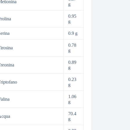
etionina
g
0.95
rolina
g
erina
0.9 g
0.78
irosina
g
0.89
reonina
g
0.23
riptofano
g
1.06
alina
g
70.4
Acqua
g