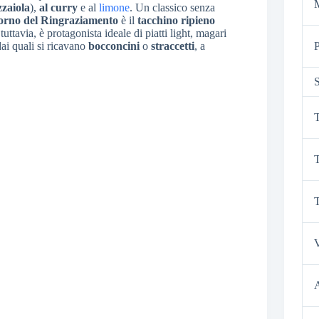
M
zzaiola
),
al curry
e al
limone
. Un classico senza
orno del Ringraziamento
è il
tacchino ripieno
 tuttavia, è protagonista ideale di piatti light, magari
dai quali si ricavano
bocconcini
o
straccetti
, a
P
S
T
T
T
V