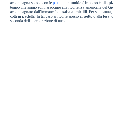
accompagna spesso con le
patate
–
in umido
(delizioso è
alla pi
tempo che siamo soliti associare alla ricorrenza americana del
Gi
accompagnato dall’immancabile
salsa ai mirtilli
. Per sua natura,
cotti
in padella
. In tal caso si ricorre spesso al
petto
o alla
fesa
, 
seconda della preparazione di turno.