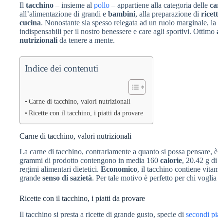
Il
tacchino
– insieme al
pollo
– appartiene alla categoria delle
ca
all’alimentazione di grandi e
bambini
, alla preparazione di
ricet
cucina
. Nonostante sia spesso relegata ad un ruolo marginale, la
indispensabili per il nostro benessere e care agli sportivi. Ottimo
nutrizionali
da tenere a mente.
Indice dei contenuti
Carne di tacchino, valori nutrizionali
Ricette con il tacchino, i piatti da provare
Carne di tacchino, valori nutrizionali
La carne di tacchino, contrariamente a quanto si possa pensare, è
grammi di prodotto contengono in media 160
calorie
, 20.42 g di
regimi alimentari dietetici.
Economico
, il tacchino contiene vita
grande
senso di sazietà
. Per tale motivo è perfetto per chi vogli
Ricette con il tacchino, i piatti da provare
Il tacchino si presta a ricette di grande gusto, specie di
secondi pia