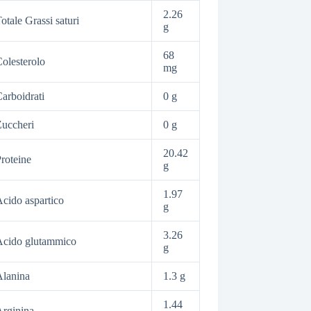
2.26
otale Grassi saturi
g
68
olesterolo
mg
arboidrati
0 g
uccheri
0 g
20.42
roteine
g
1.97
cido aspartico
g
3.26
Acido glutammico
g
lanina
1.3 g
1.44
rginina