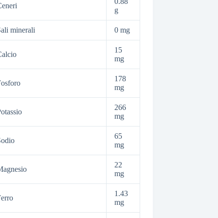
0.88
eneri
g
ali minerali
0 mg
15
alcio
mg
178
osforo
mg
266
otassio
mg
65
Sodio
mg
22
Magnesio
mg
1.43
erro
mg