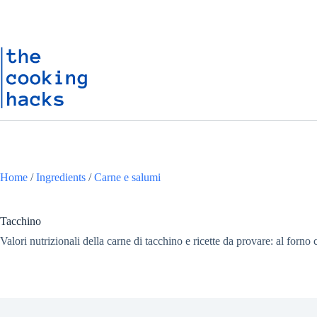
Salta
S
al
a
contenuto
l
t
a
a
l
c
o
n
t
e
n
u
Home
/
Ingredients
/
Carne e salumi
t
o
Tacchino
Valori nutrizionali della carne di tacchino e ricette da provare: al forno c