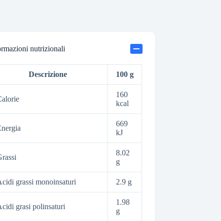
ormazioni nutrizionali
Descrizione
100 g
160
alorie
kcal
669
nergia
kJ
8.02
rassi
g
cidi grassi monoinsaturi
2.9 g
1.98
cidi grasi polinsaturi
g