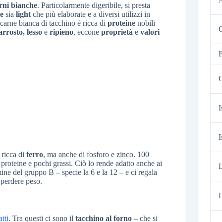
rni bianche
. Particolarmente digeribile, si presta
te
sia
light
che più elaborate e a diversi utilizzi in
 carne bianca di tacchino è ricca di
proteine
nobili
C
arrosto, lesso
e
ripieno
, eccone
proprietà
e
valori
F
G
I
I
 ricca di
ferro
, ma anche di fosforo e zinco. 100
 proteine e pochi grassi. Ciò lo rende adatto anche ai
mine del gruppo B – specie la 6 e la 12 – e ci regala
a perdere peso.
L
tti
. Tra questi ci sono il
tacchino al forno
– che si