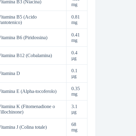
itamina B3 (Niacina)
mg
itamina B5 (Acido
0.81
antotenico)
mg
0.41
itamina B6 (Piridossina)
mg
0.4
itamina B12 (Cobalamina)
µg
0.1
Vitamina D
µg
0.35
itamina E (Alpha-tocoferolo)
mg
itamina K (Fitomenadione o
3.1
illochinone)
µg
68
itamina J (Colina totale)
mg