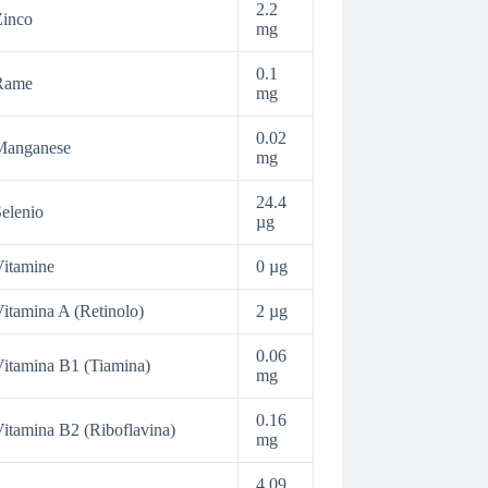
2.2
Zinco
mg
0.1
Rame
mg
0.02
Manganese
mg
24.4
elenio
µg
itamine
0 µg
itamina A (Retinolo)
2 µg
0.06
itamina B1 (Tiamina)
mg
0.16
itamina B2 (Riboflavina)
mg
4.09