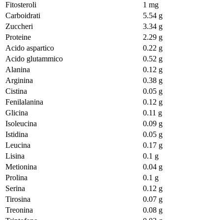
Fitosteroli
1 mg
Carboidrati
5.54 g
Zuccheri
3.34 g
Proteine
2.29 g
Acido aspartico
0.22 g
Acido glutammico
0.52 g
Alanina
0.12 g
Arginina
0.38 g
Cistina
0.05 g
Fenilalanina
0.12 g
Glicina
0.11 g
Isoleucina
0.09 g
Istidina
0.05 g
Leucina
0.17 g
Lisina
0.1 g
Metionina
0.04 g
Prolina
0.1 g
Serina
0.12 g
Tirosina
0.07 g
Treonina
0.08 g