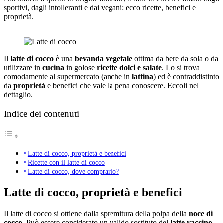
sportivi, dagli intolleranti e dai vegani: ecco ricette, benefici e
proprietà.
Il
latte di cocco
è una
bevanda vegetale
ottima da bere da sola o da
utilizzare in
cucina
in golose
ricette dolci e salate
. Lo si trova
comodamente al supermercato (anche in
lattina
) ed è contraddistinto
da
proprietà
e benefici che vale la pena conoscere. Eccoli nel
dettaglio.
Indice dei contenuti
Latte di cocco, proprietà e benefici
Ricette con il latte di cocco
Latte di cocco, dove comprarlo?
Latte di cocco, proprietà e benefici
Il latte di cocco si ottiene dalla spremitura della polpa della
noce di
cocco
. Può essere considerato un valido sostituto del
latte vaccino