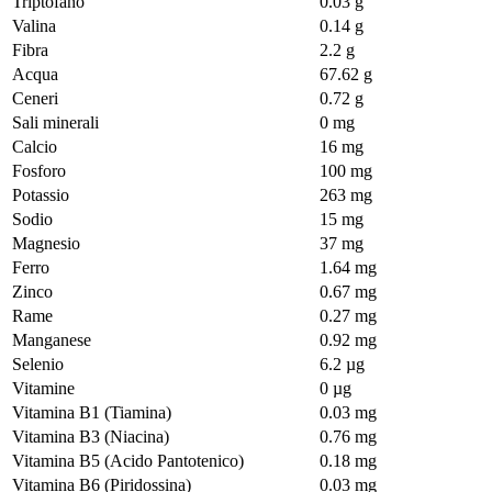
Triptofano
0.03 g
Valina
0.14 g
Fibra
2.2 g
Acqua
67.62 g
Ceneri
0.72 g
Sali minerali
0 mg
Calcio
16 mg
Fosforo
100 mg
Potassio
263 mg
Sodio
15 mg
Magnesio
37 mg
Ferro
1.64 mg
Zinco
0.67 mg
Rame
0.27 mg
Manganese
0.92 mg
Selenio
6.2 µg
Vitamine
0 µg
Vitamina B1 (Tiamina)
0.03 mg
Vitamina B3 (Niacina)
0.76 mg
Vitamina B5 (Acido Pantotenico)
0.18 mg
Vitamina B6 (Piridossina)
0.03 mg