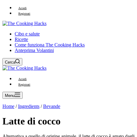
Accedi
Registrati
Cibo e salute
Ricette
Come funziona The Cooking Hacks
Anteprima Volantini
Cerca
Accedi
Registrati
Menu
Home
/
Ingredients
/
Bevande
Latte di cocco
Alternativa a quello di origine animale, il latte di cocco è amato dagli