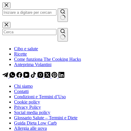
Salta
Salta
al
al
contenuto
contenuto
Nessun
risultato
Cibo e salute
Ricette
Come funziona The Cooking Hacks
Anteprima Volantini
Chi siamo
Contatti
Condizioni e Termini d’Uso
Cookie policy
Privacy Policy
Social media policy
Glossario Salute – Termini e Diete
Guida Dieta Low Carb
Allergia alle uova