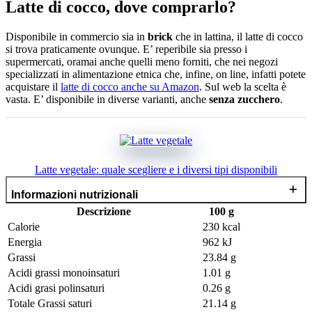
Latte di cocco, dove comprarlo?
Disponibile in commercio sia in
brick
che in lattina, il latte di cocco
si trova praticamente ovunque. E’ reperibile sia presso i
supermercati, oramai anche quelli meno forniti, che nei negozi
specializzati in alimentazione etnica che, infine, on line, infatti potete
acquistare il
latte di cocco anche su Amazon
. Sul web la scelta è
vasta. E’ disponibile in diverse varianti, anche
senza zucchero
.
Latte vegetale: quale scegliere e i diversi tipi disponibili
Informazioni nutrizionali
Descrizione
100 g
Calorie
230 kcal
Energia
962 kJ
Grassi
23.84 g
Acidi grassi monoinsaturi
1.01 g
Acidi grasi polinsaturi
0.26 g
Totale Grassi saturi
21.14 g