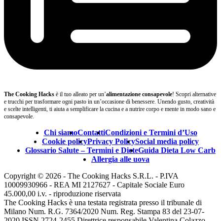
The Cooking Hacks
è il tuo alleato per un’
alimentazione consapevole
! Scopri alternative
e trucchi per trasformare ogni pasto in un’occasione di benessere. Unendo gusto, creatività
e scelte intelligenti, ti aiuta a semplificare la cucina e a nutrire corpo e mente in modo sano e
consapevole.
Chi siamo
Contatti
Condizioni e Termini d’Uso
Cookie policy
Privacy Policy
Social media policy
Glossario Salute – Termini e Diete
Guida Dieta Low Carb
Allergia alle uova
Copyright © 2026 - The Cooking Hacks S.R.L. - P.IVA
10009930966 - REA MI 2127627 - Capitale Sociale Euro
45.000,00 i.v. - riproduzione riservata
The Cooking Hacks è una testata registrata presso il tribunale di
Milano Num. R.G. 7364/2020 Num. Reg. Stampa 83 del 23-07-
2020 ISSN 2724-2455 Direttrice responsabile Valentina Colazzo