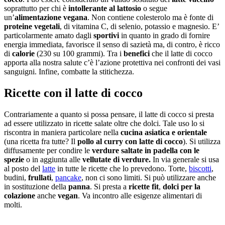
soprattutto per chi è
intollerante al lattosio
o segue
un’
alimentazione vegana
. Non contiene colesterolo ma è fonte di
proteine vegetali
, di vitamina C, di selenio, potassio e magnesio. E’
particolarmente amato dagli
sportivi
in quanto in grado di fornire
energia immediata, favorisce il senso di sazietà ma, di contro, è ricco
di
calorie
(230 su 100 grammi). Tra i
benefici
che il latte di cocco
apporta alla nostra salute c’è l’azione protettiva nei confronti dei vasi
sanguigni. Infine, combatte la stitichezza.
Ricette con il latte di cocco
Contrariamente a quanto si possa pensare, il latte di cocco si presta
ad essere utilizzato in ricette salate oltre che dolci. Tale uso lo si
riscontra in maniera particolare nella
cucina asiatica e orientale
(una ricetta fra tutte? Il
pollo al curry con latte di cocco
). Si utilizza
diffusamente per condire le
verdure saltate in padella con le
spezie
o in aggiunta alle
vellutate di verdure.
In via generale si usa
al posto del
latte
in tutte le ricette che lo prevedono. Torte,
biscotti
,
budini,
frullati
,
pancake
, non ci sono limiti. Si può utilizzare anche
in sostituzione della
panna
. Si presta a
ricette fit
,
dolci per la
colazione
anche
vegan
. Va incontro alle esigenze alimentari di
molti.