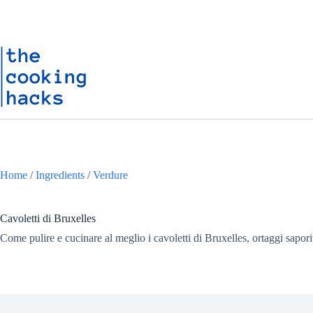
Salta
S
al
a
contenuto
l
t
a
a
l
c
o
n
t
e
n
u
Home
/
Ingredients
/
Verdure
t
o
Cavoletti di Bruxelles
Come pulire e cucinare al meglio i cavoletti di Bruxelles, ortaggi saporiti