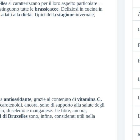
lles
si caratterizzano per il loro aspetto particolare –
stinguono tutte le
brassicacee
. Deliziosi in cucina in
A
 adatti alla
dieta
. Tipici della
stagione
invernale,
C
F
I
I
la
antiossidante
, grazie al contenuto di
vitamina C.
carotenoidi, ancora, sono di supporto alla salute degli
ssio, di selenio e manganese. Le fibre, ancora,
i di Bruxelles
sono, infine, considerati utili nella
L
M