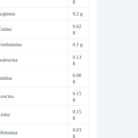
g
rginina
0.2 g
0.02
istina
g
enilalanina
0.1 g
0.13
soleucina
g
0.08
stidina
g
0.15
Leucina
g
0.15
isina
g
0.03
etionina
g