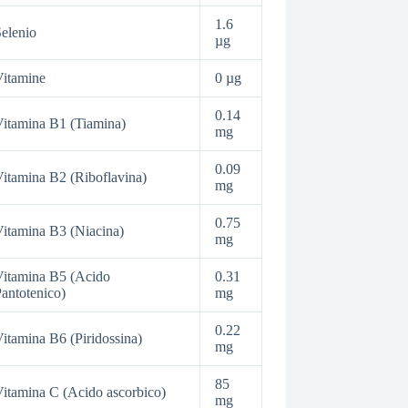
1.6
elenio
µg
itamine
0 µg
0.14
itamina B1 (Tiamina)
mg
0.09
itamina B2 (Riboflavina)
mg
0.75
itamina B3 (Niacina)
mg
itamina B5 (Acido
0.31
antotenico)
mg
0.22
itamina B6 (Piridossina)
mg
85
itamina C (Acido ascorbico)
mg