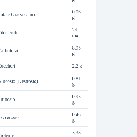
0.06
otale Grassi saturi
g
24
itosteroli
mg
8.95
arboidrati
g
uccheri
2.2 g
0.81
lucosio (Destrosio)
g
0.93
ruttosio
g
0.46
accarosio
g
3.38
roteine