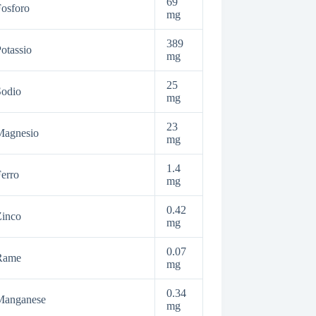
69
osforo
mg
389
otassio
mg
25
Sodio
mg
23
Magnesio
mg
1.4
erro
mg
0.42
Zinco
mg
0.07
Rame
mg
0.34
Manganese
mg