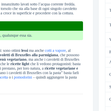
innanzitutto lavati sotto l’acqua corrente fredda.
 torsolo che sta alla base di ogni singolo cavoletto
T
a croce in superficie e procedere con la cottura.
T
e, qualunque essa sia.
V
di: sono ottimi
lessi
ma anche
cotti a vapore
, al
F
voletti di Bruxelles alla parmigiana
, che possono
enù vegetariano
, ma anche i cavoletti di Bruxelles
anche le
ricette light
che li vedono protagonisti: basta
 prestano, per loro natura, a
ricette vegetariane e
 i cavoletti di Bruxelles con la pasta” basta farli
C
cetta
o i
pomodorini
– quindi aggiungere la pasta
S
C