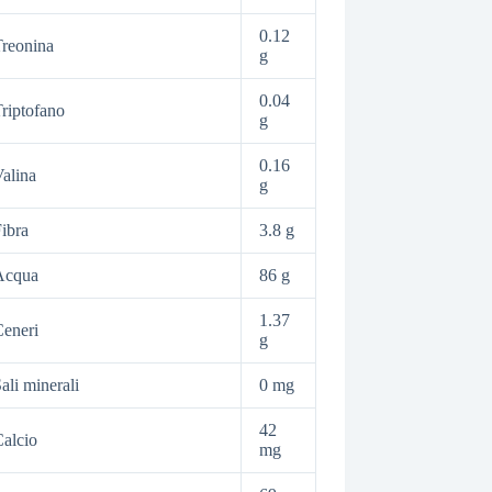
0.12
reonina
g
0.04
riptofano
g
0.16
alina
g
ibra
3.8 g
Acqua
86 g
1.37
eneri
g
ali minerali
0 mg
42
alcio
mg