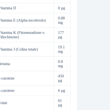
Vitamina D
0 µg
0.88
itamina E (Alpha-tocoferolo)
mg
itamina K (Fitomenadione o
177
illochinone)
µg
19.1
itamina J (Colina totale)
mg
0.8
etaina
mg
450
-carotene
µg
-carotene
6 µg
61
olati
µg