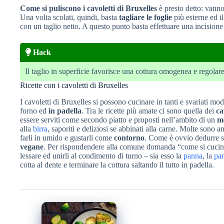
Come si puliscono i cavoletti di Bruxelles
è presto detto: vanno 
Una volta scolati, quindi, basta
tagliare le foglie
più esterne ed il
con un taglio netto. A questo punto basta effettuare una incisione 
Hack
Il taglio in superficie favorisce una cottura omogenea e regolar
Ricette con i cavoletti di Bruxelles
I cavoletti di Bruxelles si possono cucinare in tanti e svariati mo
forno ed
in padella
. Tra le ricette più amate ci sono quella dei
ca
essere serviti come secondo piatto e proposti nell’ambito di un
m
alla
birra
, saporiti e deliziosi se abbinati alla carne. Molte sono 
farli in umido e gustarli come
contorno
. Come è ovvio dedurre si
vegane
. Per rispondendere alla comune domanda “come si cucinano
lessare ed unirli al condimento di turno – sia esso la
panna
, la
pan
cotta al dente e terminare la cottura saltando il tutto in padella.