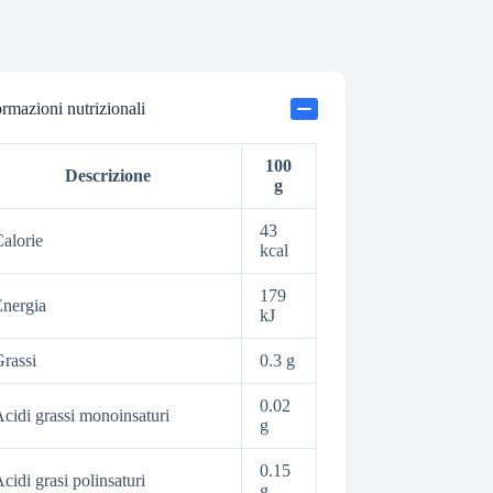
ormazioni nutrizionali
100
Descrizione
g
43
alorie
kcal
179
nergia
kJ
rassi
0.3 g
0.02
cidi grassi monoinsaturi
g
0.15
cidi grasi polinsaturi
g