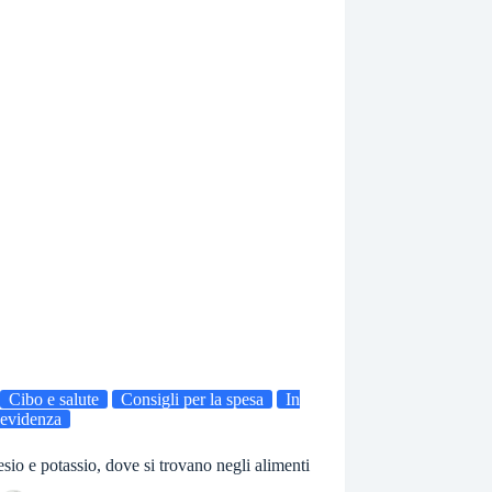
Cibo e salute
Consigli per la spesa
In
evidenza
io e potassio, dove si trovano negli alimenti