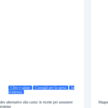
Cibo e salute
Consigli per la spesa
In
evidenza
Idee alternative alla carne: le ricette per assumere
Magnes
proteine