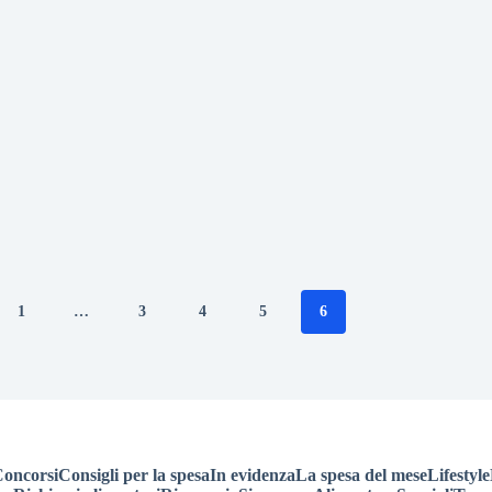
1
…
3
4
5
6
oncorsi
Consigli per la spesa
In evidenza
La spesa del mese
Lifestyle