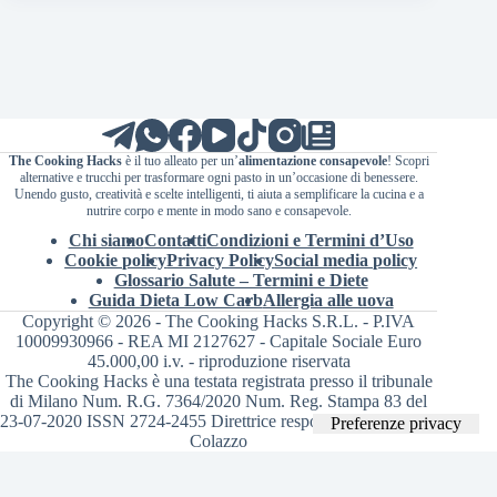
The Cooking Hacks
è il tuo alleato per un’
alimentazione consapevole
! Scopri
alternative e trucchi per trasformare ogni pasto in un’occasione di benessere.
Unendo gusto, creatività e scelte intelligenti, ti aiuta a semplificare la cucina e a
nutrire corpo e mente in modo sano e consapevole.
Chi siamo
Contatti
Condizioni e Termini d’Uso
Cookie policy
Privacy Policy
Social media policy
Glossario Salute – Termini e Diete
Guida Dieta Low Carb
Allergia alle uova
Copyright © 2026 - The Cooking Hacks S.R.L. - P.IVA
10009930966 - REA MI 2127627 - Capitale Sociale Euro
45.000,00 i.v. - riproduzione riservata
The Cooking Hacks è una testata registrata presso il tribunale
di Milano Num. R.G. 7364/2020 Num. Reg. Stampa 83 del
23-07-2020 ISSN 2724-2455 Direttrice responsabile Valentina
Colazzo
Le tue preferenze relative alla privacy