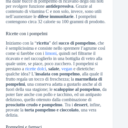
ma dalle bucce di pompelmo di ricavano degli olii noti
per svolgere funzione
antidepressiva
. Grazie al
contenuto di vitamina C e non solo, invece, sono utili
nell’aumentare le
difese immunitarie
. I pompelmi
contengono circa 32 calorie su 100 grammi di prodotto.
Ricette con i pompelmi
Iniziamo con la “
ricetta
” del
succo di pompelmo
, che
è semplicissima e consiste nello spremere l’agrume così
come si farebbe con i
limoni
, quindi nel filtrarne il
ricavato e nel raccoglierlo in una bottiglia di vetro alla
quale unire, se piace, poco zucchero. I pompelmi si
prestano a
ricette dolci
,
salate
,
vegan
e dietetiche:
qualche idea? L’
insalata con pompelmo
, alla quale il
frutto regala un tocco di freschezza; la
marmellata di
pompelmi
, una conserva adatta a gustarlo anche al di
fuori della sua stagione; le
scaloppine al pompelmo
, da
poter fare anche con pollo e tacchino, ed un antipasto
delizioso, quello ottenuto dalla combinazione di
prosciutto crudo e pompelmo
. Tra i
dessert
, infine,
provate la
torta pompelmo e cioccolato
, una vera
delizia.
Pompelmi e farmaci