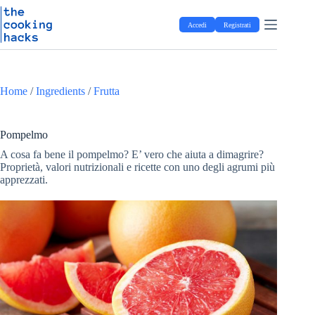
Salta
S
al
a
Accedi
Registrati
contenuto
l
t
a
a
l
Home
/
Ingredients
/
Frutta
c
o
n
t
Pompelmo
e
A cosa fa bene il pompelmo? E’ vero che aiuta a dimagrire?
n
Proprietà, valori nutrizionali e ricette con uno degli agrumi più
u
apprezzati.
t
o