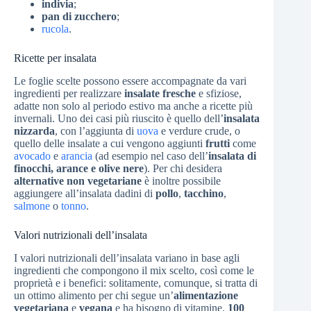
indivia
;
pan di zucchero
;
rucola
.
Ricette per insalata
Le foglie scelte possono essere accompagnate da vari
ingredienti per realizzare
insalate fresche
e sfiziose,
adatte non solo al periodo estivo ma anche a ricette più
invernali. Uno dei casi più riuscito è quello dell’
insalata
nizzarda
, con l’aggiunta di
uova
e verdure crude, o
quello delle insalate a cui vengono aggiunti
frutti
come
avocado
e
arancia
(ad esempio nel caso dell’
insalata di
finocchi, arance e olive nere
). Per chi desidera
alternative non vegetariane
è inoltre possibile
aggiungere all’insalata dadini di
pollo
,
tacchino
,
salmone
o
tonno
.
Valori nutrizionali dell’insalata
I valori nutrizionali dell’insalata variano in base agli
ingredienti che compongono il mix scelto, così come le
proprietà e i benefici: solitamente, comunque, si tratta di
un ottimo alimento per chi segue un’
alimentazione
vegetariana
e
vegana
e ha bisogno di vitamine.
100