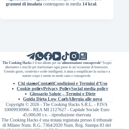
grammi di insalata
contengono in media
14 kcal
.
The Cooking Hacks
è il tuo alleato per un’
alimentazione consapevole
! Scopri
alternative e trucchi per trasformare ogni pasto in un’occasione di benessere.
Unendo gusto, creatività e scelte intelligenti, ti aiuta a semplificare la cucina e a
nutrire corpo e mente in modo sano e consapevole.
Chi siamo
Contatti
Condizioni e Termini d’Uso
Cookie policy
Privacy Policy
Social media policy
Glossario Salute – Termini e Diete
Guida Dieta Low Carb
Allergia alle uova
Copyright © 2026 - The Cooking Hacks S.R.L. - P.IVA
10009930966 - REA MI 2127627 - Capitale Sociale Euro
45.000,00 i.v. - riproduzione riservata
The Cooking Hacks è una testata registrata presso il tribunale
di Milano Num. R.G. 7364/2020 Num. Reg. Stampa 83 del