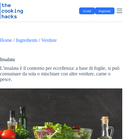
Salta
S
al
a
Accedi
Registrati
contenuto
l
t
a
a
l
Home
/
Ingredients
/
Verdure
c
o
n
t
Insalata
e
L'insalata è il contorno per eccellenza: a base di foglie, si può
n
consumare da sola o mischiare con altre verdure, carne o
u
pesce.
t
o