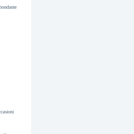
bbondante
ccasioni