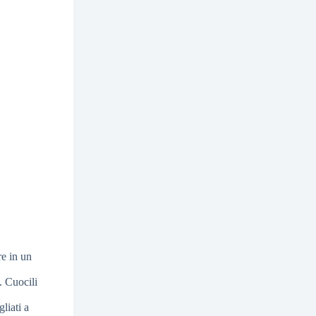
re in un
. Cuocili
liati a