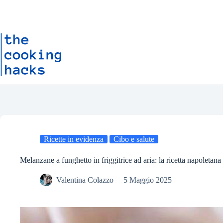
Salta
S
al
a
contenuto
l
t
a
a
l
c
o
n
t
e
n
u
t
o
Ricette in evidenza
Cibo e salute
Melanzane a funghetto in friggitrice ad aria: la ricetta napoletana
Valentina Colazzo
5 Maggio 2025