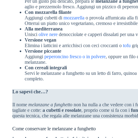
Per un gusto più delicato, prepara le
melanzane a funghet
aglio e prezzemolo fresco. Aggiungi un pizzico di peperon
Con mozzarella filante
Aggiungi cubetti di
mozzarella
o provola affumicata alla fi
Otterrai un piatto unico vegetariano, cremoso e irresistibile
Alla mediterranea
Unisci
olive nere
denocciolate e capperi dissalati per una v
Versione vegan
Elimina i latticini e arricchisci con ceci croccanti o
tofu
gri
Versione piccante
Aggiungi
peperoncino fresco o in polvere
, oppure un filo 
melanzane.
Con cereali integrali
Servi le melanzane a funghetto su un letto di farro, quinoa
completo.
Lo sapevi che…?
Il nome
melanzane a funghetto
non ha nulla a che vedere con i fu
tagliate e cotte:
a cubetti e rosolate
, proprio come si fa con i
fun
questa tecnica, che regala alle melanzane una consistenza morbida 
Come conservare le melanzane a funghetto