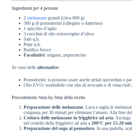
Ingredienti per 4 persone
2
melanzane
grandi (circa 800 g)
300 g di pomodorini (ciliegino o datterino)
1 spicchio d’aglio
3 cucchiai di olio extravergine d’oliva
Sale q.b.
Pepe q.b.
Basilico fresco
Facoltativi
: origano, peperoncino
Se vuoi delle
alternative
:
Pomodorini: si possono usare anche pelati spezzettati o pas
Olio EVO: sostituibile con olio di avocado o di vinaccioli 
Procedimento Step-by-Step della ricetta
Preparazione delle melanzane
. Lava e taglia le melanzan
colapasta per 30 minuti per eliminare l’amaro. Alla fine del 
Cottura delle melanzane in friggitrice ad aria
. Asciuga 
nel cestello della friggitrice ad aria a
200°C per 15-20 min
Preparazione del sugo al pomodoro
. In una padella, sc