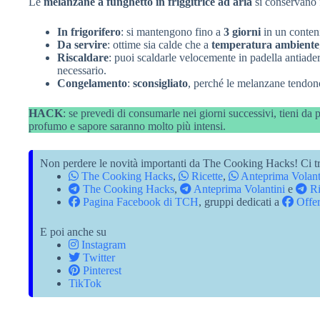
Le
melanzane a funghetto in friggitrice ad aria
si conservano f
In frigorifero
: si mantengono fino a
3 giorni
in un conteni
Da servire
: ottime sia calde che a
temperatura ambiente
Riscaldare
: puoi scaldarle velocemente in padella antiad
necessario.
Congelamento
:
sconsigliato
, perché le melanzane tendono
HACK
: se prevedi di consumarle nei giorni successivi, tieni da 
profumo e sapore saranno molto più intensi.
Non perdere le novità importanti da The Cooking Hacks! Ci tr
The Cooking Hacks
,
Ricette
,
Anteprima Volant
The Cooking Hacks
,
Anteprima Volantini
e
Ri
Pagina Facebook di TCH
, gruppi dedicati a
Offer
E poi anche su
Instagram
Twitter
Pinterest
TikTok