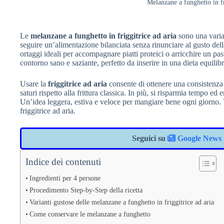
Melanzane a funghetto in fri
Le
melanzane a funghetto in friggitrice ad aria
sono una varia
seguire un’alimentazione bilanciata senza rinunciare al gusto dell
ortaggi ideali per accompagnare piatti proteici o arricchire un p
contorno sano e saziante, perfetto da inserire in una dieta equilibr
Usare la
friggitrice ad aria
consente di ottenere una consistenza 
saturi rispetto alla frittura classica. In più, si risparmia tempo e
Un’idea leggera, estiva e veloce per mangiare bene ogni giorno. 
friggitrice ad aria.
Seguici su
Google News
Indice dei contenuti
Ingredienti per 4 persone
Procedimento Step-by-Step della ricetta
Varianti gustose delle melanzane a funghetto in friggitrice ad aria
Come conservare le melanzane a funghetto