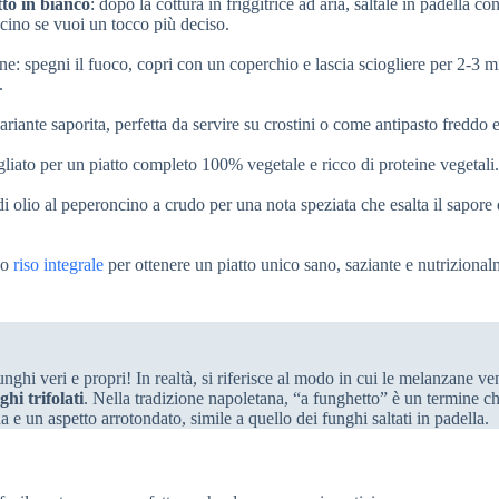
to in bianco
: dopo la cottura in friggitrice ad aria, saltale in padella con
cino se vuoi un tocco più deciso.
ne: spegni il fuoco, copri con un coperchio e lascia sciogliere per 2-3 m
.
ariante saporita, perfetta da servire su crostini o come antipasto freddo e
gliato per un piatto completo 100% vegetale e ricco di proteine vegetali.
di olio al peperoncino a crudo per una nota speziata che esalta il sapore 
 o
riso integrale
per ottenere un piatto unico sano, saziante e nutriziona
nghi veri e propri! In realtà, si riferisce al modo in cui le melanzane v
ghi trifolati
. Nella tradizione napoletana, “a funghetto” è un termine c
e un aspetto arrotondato, simile a quello dei funghi saltati in padella.