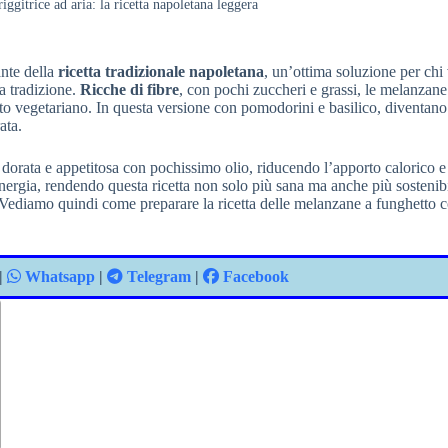
ggitrice ad aria: la ricetta napoletana leggera
nte della
ricetta tradizionale napoletana
, un’ottima soluzione per chi
a tradizione.
Ricche di fibre
, con pochi zuccheri e grassi, le melanzan
asto vegetariano. In questa versione con pomodorini e basilico, diventan
ata.
dorata e appetitosa con pochissimo olio, riducendo l’apporto calorico e 
d energia, rendendo questa ricetta non solo più sana ma anche più sostenib
Vediamo quindi come preparare la ricetta delle melanzane a funghetto c
|
Whatsapp
|
Telegram
|
Facebook