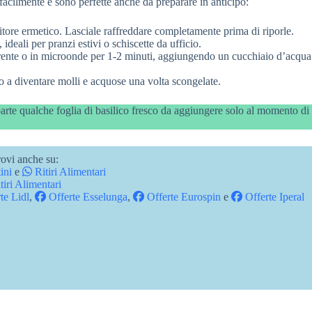
acilmente e sono perfette anche da preparare in anticipo:
tore ermetico. Lasciale raffreddare completamente prima di riporle.
, ideali per pranzi estivi o schiscette da ufficio.
erente o in microonde per 1-2 minuti, aggiungendo un cucchiaio d’acqua
 a diventare molli e acquose una volta scongelate.
parte qualche foglia di basilico fresco da aggiungere solo al momento di 
ovi anche su:
ini
e
Ritiri Alimentari
tiri Alimentari
te Lidl
,
Offerte Esselunga
,
Offerte Eurospin
e
Offerte Iperal