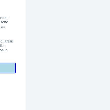
 vuole
e sono
o un
di grassi
ile.
on la