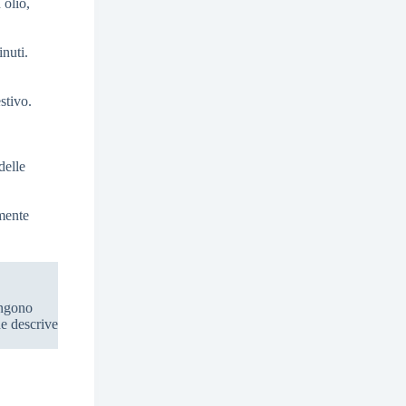
 olio,
inuti.
stivo.
delle
lmente
engono
he descrive