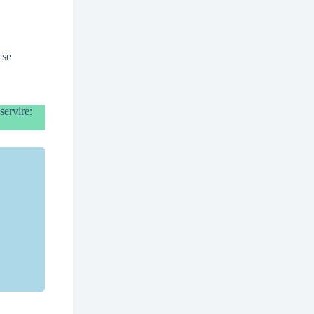
 se
servire: