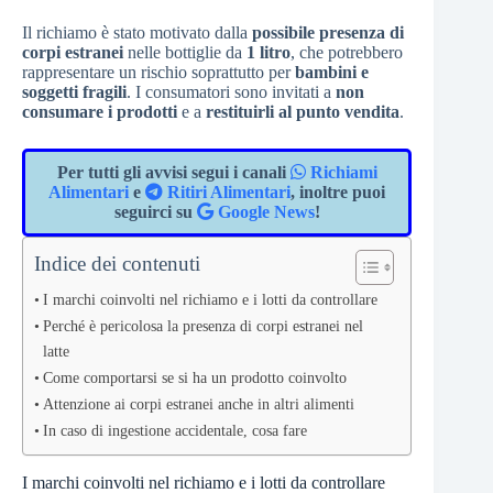
Il richiamo è stato motivato dalla
possibile presenza di
corpi estranei
nelle bottiglie da
1 litro
, che potrebbero
rappresentare un rischio soprattutto per
bambini e
soggetti fragili
. I consumatori sono invitati a
non
consumare i prodotti
e a
restituirli al punto vendita
.
Per tutti gli avvisi segui i canali
Richiami
Alimentari
e
Ritiri Alimentari
, inoltre puoi
seguirci su
Google News
!
Indice dei contenuti
I marchi coinvolti nel richiamo e i lotti da controllare
Perché è pericolosa la presenza di corpi estranei nel
latte
Come comportarsi se si ha un prodotto coinvolto
Attenzione ai corpi estranei anche in altri alimenti
In caso di ingestione accidentale, cosa fare
I marchi coinvolti nel richiamo e i lotti da controllare