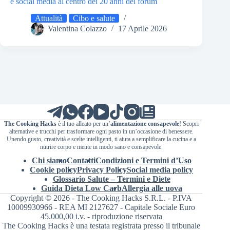
e social media al centro dei 20 anni del forum
Attualità
Cibo e salute
Valentina Colazzo
17 Aprile 2026
The Cooking Hacks
è il tuo alleato per un’
alimentazione consapevole
! Scopri
alternative e trucchi per trasformare ogni pasto in un’occasione di benessere.
Unendo gusto, creatività e scelte intelligenti, ti aiuta a semplificare la cucina e a
nutrire corpo e mente in modo sano e consapevole.
Chi siamo
Contatti
Condizioni e Termini d’Uso
Cookie policy
Privacy Policy
Social media policy
Glossario Salute – Termini e Diete
Guida Dieta Low Carb
Allergia alle uova
Copyright © 2026 - The Cooking Hacks S.R.L. - P.IVA
10009930966 - REA MI 2127627 - Capitale Sociale Euro
45.000,00 i.v. - riproduzione riservata
The Cooking Hacks è una testata registrata presso il tribunale