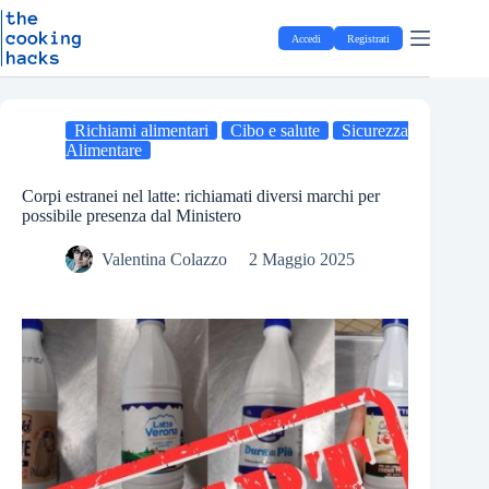
Salta
S
al
a
Accedi
Registrati
contenuto
l
t
a
a
l
Richiami alimentari
Cibo e salute
Sicurezza
c
Alimentare
o
n
Corpi estranei nel latte: richiamati diversi marchi per
t
possibile presenza dal Ministero
e
n
Valentina Colazzo
2 Maggio 2025
u
t
o