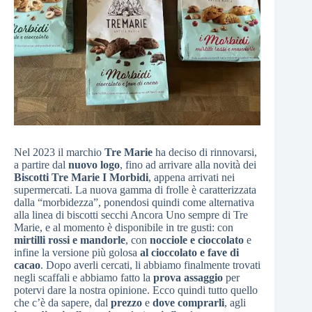
Nel 2023 il marchio
Tre Marie
ha deciso di rinnovarsi,
a partire dal
nuovo logo
, fino ad arrivare alla novità dei
Biscotti Tre Marie I Morbidi
, appena arrivati nei
supermercati. La nuova gamma di frolle è caratterizzata
dalla “morbidezza”, ponendosi quindi come alternativa
alla linea di biscotti secchi Ancora Uno sempre di Tre
Marie, e al momento è disponibile in tre gusti: con
mirtilli rossi e mandorle
, con
nocciole e cioccolato
e
infine la versione più golosa
al cioccolato e fave di
cacao
. Dopo averli cercati, li abbiamo finalmente trovati
negli scaffali e abbiamo fatto la
prova assaggio
per
potervi dare la nostra opinione. Ecco quindi tutto quello
che c’è da sapere, dal
prezzo
e
dove comprarli
, agli