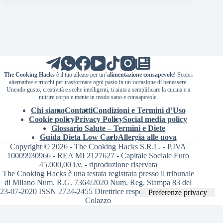
The Cooking Hacks
è il tuo alleato per un’
alimentazione consapevole
! Scopri
alternative e trucchi per trasformare ogni pasto in un’occasione di benessere.
Unendo gusto, creatività e scelte intelligenti, ti aiuta a semplificare la cucina e a
nutrire corpo e mente in modo sano e consapevole.
Chi siamo
Contatti
Condizioni e Termini d’Uso
Cookie policy
Privacy Policy
Social media policy
Glossario Salute – Termini e Diete
Guida Dieta Low Carb
Allergia alle uova
Copyright © 2026 - The Cooking Hacks S.R.L. - P.IVA
10009930966 - REA MI 2127627 - Capitale Sociale Euro
45.000,00 i.v. - riproduzione riservata
The Cooking Hacks è una testata registrata presso il tribunale
di Milano Num. R.G. 7364/2020 Num. Reg. Stampa 83 del
23-07-2020 ISSN 2724-2455 Direttrice responsabile Valentina
Colazzo
Le tue preferenze relative alla privacy