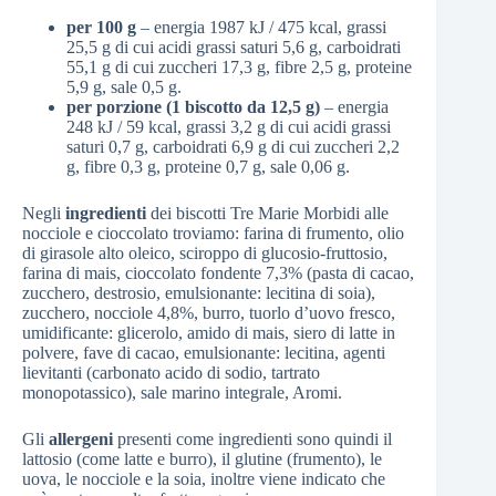
per 100 g
– energia 1987 kJ / 475 kcal, grassi
25,5 g di cui acidi grassi saturi 5,6 g, carboidrati
55,1 g di cui zuccheri 17,3 g, fibre 2,5 g, proteine
5,9 g, sale 0,5 g.
per porzione (1 biscotto da 12,5 g)
– energia
248 kJ / 59 kcal, grassi 3,2 g di cui acidi grassi
saturi 0,7 g, carboidrati 6,9 g di cui zuccheri 2,2
g, fibre 0,3 g, proteine 0,7 g, sale 0,06 g.
Negli
ingredienti
dei biscotti Tre Marie Morbidi alle
nocciole e cioccolato troviamo: farina di frumento, olio
di girasole alto oleico, sciroppo di glucosio-fruttosio,
farina di mais, cioccolato fondente 7,3% (pasta di cacao,
zucchero, destrosio, emulsionante: lecitina di soia),
zucchero, nocciole 4,8%, burro, tuorlo d’uovo fresco,
umidificante: glicerolo, amido di mais, siero di latte in
polvere, fave di cacao, emulsionante: lecitina, agenti
lievitanti (carbonato acido di sodio, tartrato
monopotassico), sale marino integrale, Aromi.
Gli
allergeni
presenti come ingredienti sono quindi il
lattosio (come latte e burro), il glutine (frumento), le
uova, le nocciole e la soia, inoltre viene indicato che