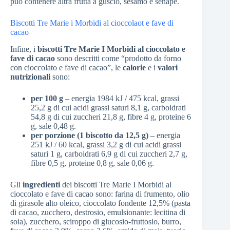
può contenere altra frutta a guscio, sesamo e senape.
Biscotti Tre Marie i Morbidi al cioccolaot e fave di
cacao
Infine, i
biscotti Tre Marie I Morbidi al cioccolato e
fave di cacao
sono descritti come “prodotto da forno
con cioccolato e fave di cacao”, le
calorie
e i
valori
nutrizionali
sono:
per 100 g
– energia 1984 kJ / 475 kcal, grassi
25,2 g di cui acidi grassi saturi 8,1 g, carboidrati
54,8 g di cui zuccheri 21,8 g, fibre 4 g, proteine 6
g, sale 0,48 g.
per porzione (1 biscotto da 12,5 g)
– energia
251 kJ / 60 kcal, grassi 3,2 g di cui acidi grassi
saturi 1 g, carboidrati 6,9 g di cui zuccheri 2,7 g,
fibre 0,5 g, proteine 0,8 g, sale 0,06 g.
Gli
ingredienti
dei biscotti Tre Marie I Morbidi al
cioccolato e fave di cacao sono: farina di frumento, olio
di girasole alto oleico, cioccolato fondente 12,5% (pasta
di cacao, zucchero, destrosio, emulsionante: lecitina di
soia), zucchero, sciroppo di glucosio-fruttosio, burro,