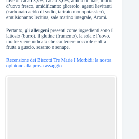
fave di cacao 3,9%, cacao 3,6%, amido di mais, tuorlo
d’uovo fresco, umidificante: glicerolo, agenti lievitanti
(carbonato acido di sodio, tartrato monopotassico),
emulsionante: lecitina, sale marino integrale, Aromi.
Pertanto, gli
allergeni
presenti come ingredienti sono il
lattosio (burro), il glutine (frumento), la soia e l’uovo,
inoltre viene indicato che contenere nocciole e altra
frutta a guscio, sesamo e senape.
Recensione dei Biscotti Tre Marie I Morbidi: la nostra
opinione alla prova assaggio