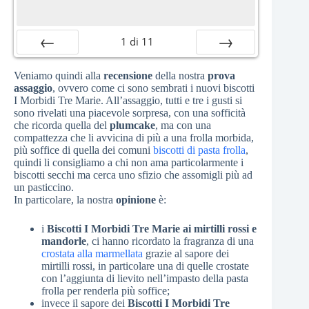
1
di
11
Precedente
Successiva
Veniamo quindi alla
recensione
della nostra
prova
assaggio
, ovvero come ci sono sembrati i nuovi biscotti
I Morbidi Tre Marie. All’assaggio, tutti e tre i gusti si
sono rivelati una piacevole sorpresa, con una sofficità
che ricorda quella del
plumcake
, ma con una
compattezza che li avvicina di più a una frolla morbida,
più soffice di quella dei comuni
biscotti di pasta frolla
,
quindi li consigliamo a chi non ama particolarmente i
biscotti secchi ma cerca uno sfizio che assomigli più ad
un pasticcino.
In particolare, la nostra
opinione
è:
i
Biscotti I Morbidi Tre Marie ai mirtilli rossi e
mandorle
, ci hanno ricordato la fragranza di una
crostata alla marmellata
grazie al sapore dei
mirtilli rossi, in particolare una di quelle crostate
con l’aggiunta di lievito nell’impasto della pasta
frolla per renderla più soffice;
invece il sapore dei
Biscotti I Morbidi Tre