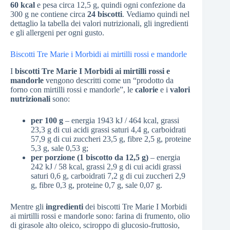
60 kcal
e pesa circa 12,5 g, quindi ogni confezione da
300 g ne contiene circa
24 biscotti
. Vediamo quindi nel
dettaglio la tabella dei valori nutrizionali, gli ingredienti
e gli allergeni per ogni gusto.
Biscotti Tre Marie i Morbidi ai mirtilli rossi e mandorle
I
biscotti Tre Marie I Morbidi ai mirtilli rossi e
mandorle
vengono descritti come un “prodotto da
forno con mirtilli rossi e mandorle”, le
calorie
e i
valori
nutrizionali
sono:
per 100 g
– energia 1943 kJ / 464 kcal, grassi
23,3 g di cui acidi grassi saturi 4,4 g, carboidrati
57,9 g di cui zuccheri 23,5 g, fibre 2,5 g, proteine
5,3 g, sale 0,53 g;
per porzione (1 biscotto da 12,5 g)
– energia
242 kJ / 58 kcal, grassi 2,9 g di cui acidi grassi
saturi 0,6 g, carboidrati 7,2 g di cui zuccheri 2,9
g, fibre 0,3 g, proteine 0,7 g, sale 0,07 g.
Mentre gli
ingredienti
dei biscotti Tre Marie I Morbidi
ai mirtilli rossi e mandorle sono: farina di frumento, olio
di girasole alto oleico, sciroppo di glucosio-fruttosio,