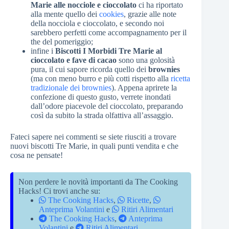
Marie alle nocciole e cioccolato
ci ha riportato
alla mente quello dei
cookies
, grazie alle note
della nocciola e cioccolato, e secondo noi
sarebbero perfetti come accompagnamento per il
the del pomeriggio;
infine i
Biscotti I Morbidi Tre Marie al
cioccolato e fave di cacao
sono una golosità
pura, il cui sapore ricorda quello dei
brownies
(ma con meno burro e più cotti rispetto alla
ricetta
tradizionale dei brownies
). Appena aprirete la
confezione di questo gusto, verrete inondati
dall’odore piacevole del cioccolato, preparando
così da subito la strada olfattiva all’assaggio.
Fateci sapere nei commenti se siete riusciti a trovare
nuovi biscotti Tre Marie, in quali punti vendita e che
cosa ne pensate!
Non perdere le novità importanti da The Cooking
Hacks! Ci trovi anche su:
The Cooking Hacks
,
Ricette
,
Anteprima Volantini
e
Ritiri Alimentari
The Cooking Hacks
,
Anteprima
Volantini
e
Ritiri Alimentari