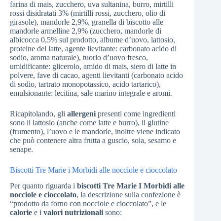
farina di mais, zucchero, uva sultanina, burro, mirtilli
rossi disidratati 3% (mirtilli rossi, zucchero, olio di
girasole), mandorle 2,9%, granella di biscotto alle
mandorle armelline 2,9% (zucchero, mandorle di
albicocca 0,5% sul prodotto, albume d’uovo, lattosio,
proteine del latte, agente lievitante: carbonato acido di
sodio, aroma naturale), tuorlo d’uovo fresco,
umidificante: glicerolo, amido di mais, siero di latte in
polvere, fave di cacao, agenti lievitanti (carbonato acido
di sodio, tartrato monopotassico, acido tartarico),
emulsionante: lecitina, sale marino integrale e aromi.
Ricapitolando, gli
allergeni
presenti come ingredienti
sono il lattosio (anche come latte e burro), il glutine
(frumento), l’uovo e le mandorle, inoltre viene indicato
che può contenere altra frutta a guscio, soia, sesamo e
senape.
Biscotti Tre Marie i Morbidi alle nocciole e cioccolato
Per quanto riguarda i
biscotti Tre Marie I Morbidi alle
nocciole e cioccolato
, la descrizione sulla confezione è
“prodotto da forno con nocciole e cioccolato”, e le
calorie
e i
valori nutrizionali
sono: