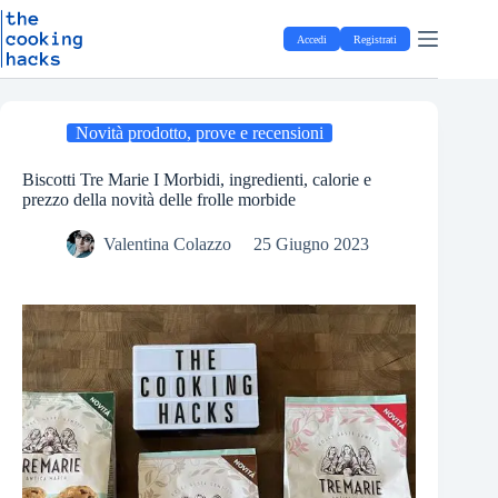
Salta
S
al
a
Accedi
Registrati
contenuto
l
t
a
a
l
Novità prodotto, prove e recensioni
c
o
Biscotti Tre Marie I Morbidi, ingredienti, calorie e
n
prezzo della novità delle frolle morbide
t
e
Valentina Colazzo
25 Giugno 2023
n
u
t
o