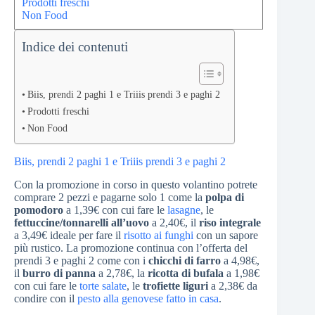
Prodotti freschi
Non Food
Indice dei contenuti
Biis, prendi 2 paghi 1 e Triiis prendi 3 e paghi 2
Prodotti freschi
Non Food
Biis, prendi 2 paghi 1 e Triiis prendi 3 e paghi 2
Con la promozione in corso in questo volantino potrete
comprare 2 pezzi e pagarne solo 1 come la
polpa di
pomodoro
a 1,39€ con cui fare le
lasagne
, le
fettuccine/tonnarelli all’uovo
a 2,40€, il
riso integrale
a 3,49€ ideale per fare il
risotto ai funghi
con un sapore
più rustico. La promozione continua con l’offerta del
prendi 3 e paghi 2 come con i
chicchi di farro
a 4,98€,
il
burro di panna
a 2,78€, la
ricotta di bufala
a 1,98€
con cui fare le
torte salate
, le
trofiette liguri
a 2,38€ da
condire con il
pesto alla genovese fatto in casa
.