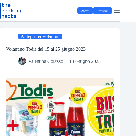
Salta
S
al
a
Accedi
Registrati
contenuto
l
t
a
a
l
Anteprima Volantini
c
o
Volantino Todis dal 15 al 25 giugno 2023
n
t
Valentina Colazzo
13 Giugno 2023
e
n
u
t
o