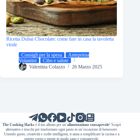
Ricetta Dubai Chocolate: come fare in casa la tavoletta
virale
Consigli per la spesa
Anteprima
Volantini
Cibo e salute
Valentina Colazzo
26 Marzo 2025
The Cooking Hacks
è il tuo alleato per un’
alimentazione consapevole
! Scopri
alternative e trucchi per trasformare ogni pasto in un’occasione di benessere.
Unendo gusto, creatività e scelte intelligenti, ti aiuta a semplificare la cucina e a
nutrire corpo e mente in modo sano e consapevole.