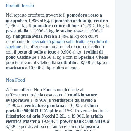
Prodotti freschi
Nel reparto ortofrutta troverete il
pomodoro rosso a
grappolo
a 1,99€ al kg, il
pomodoro oblungo verde
a
1,99€ al kg, il
pomodoro cuore di bue
a 2,29€ al kg, la
pesca gialla
a 1,99€ al kg, le
susine rosse
a 1,99€ al
kg, l’
anguria Perla Nera
a 1,49€ al kg con cui vi
ricordiamo lo
speciale di giugno sulla frutta e verdura di
stagione
. Le offerte continuano nel reparto macelleria
con il
petto di pollo a fette
a 9,90€ al kg, i
rollini di
pollo Cucino Io
a 8,95€ al kg e con lo
Speciale Vitello
potrete trovare il vitello alla
scottadito
a 8,90€ al kg o il
macinato
a 10,90€ al kg e altro ancora.
Non Food
Alcune offerte Non Food sono dedicate al
raffrescamento della casa come il
condizionatore
evaporativo
a 49,90€, il
ventilatore da tavolo
a
14,90€, il
ventilatore piantana
a 16,90€, il
clima
portatile 9000BTU Zephir
a 215€. Troverete inoltre la
friggitrice ad aria Necchi 3,2L.
a 49,90€, la
griglia
elettrica Master
a 19,90€, il
power bank 5000MHA
a
9,90€ e per divertirsi con amici e parenti la
piscina