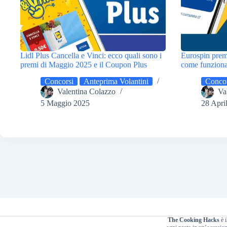
Lidl Plus Cancella e Vinci: ecco quali sono i
Eurospin prem
premi di Maggio 2025 e il Coupon Plus
come funziona 
Concorsi
Anteprima Volantini
Concor
Valentina Colazzo
Va
5 Maggio 2025
28 Apri
The Cooking Hacks
è i