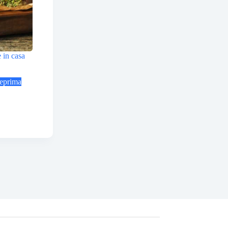
 in casa
eprima