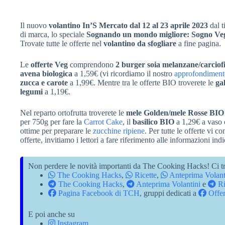
Il nuovo
volantino In’S Mercato dal 12 al 23 aprile 2023
dal t
di marca, lo speciale
Sognando un mondo migliore: Sogno Ve
Trovate tutte le offerte nel
volantino da sfogliare
a fine pagina.
Le
offerte Veg
comprendono
2 burger soia melanzane/carciofi
avena biologica
a 1,59€ (vi ricordiamo il nostro
approfondimento
zucca e carote
a 1,99€. Mentre tra le offerte BIO troverete le
gal
legumi
a 1,19€.
Nel reparto ortofrutta troverete le
mele Golden/mele Rosse BIO
per 750g per fare la
Carrot Cake
, il
basilico BIO
a 1,29€ a vaso c
ottime per preparare le
zucchine ripiene
. Per tutte le offerte vi c
offerte, invitiamo i lettori a fare riferimento alle informazioni ind
Non perdere le novità importanti da The Cooking Hacks! Ci tr
The Cooking Hacks
,
Ricette
,
Anteprima Volant
The Cooking Hacks
,
Anteprima Volantini
e
Ri
Pagina Facebook di TCH
, gruppi dedicati a
Offer
E poi anche su
Instagram