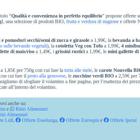
itolo “
Qualità e convenienza in perfetto equilibrio
” propone offerte s
g!
, una selezione di prodotti BIO,
frutta e verdura di stagione
e offerte 
 e pomodori secchi/semi di zucca e girasole
a 1,99€, la
bevanda a ba
 sulle bevande vegetali
), la
cotoletta Veg con Tofu
a 1,99€,
4 minibu
lette di mais/riso
a 1,49€, i
grissini rustici
a 1,99€, le
mini gallette di
a 1,85€ per 750g con cui fare la
torta alle mele
, le
carote Nouvella B
on cui fare il
pesto alla genovese
, le
zucchine verdi BIO
a 2,59€ per 
onsigliamo di sfogliare il volantino a fine pagina, per l’esattezza dei prezz
icate all’interno del volantino.
ovi anche su:
ini
e
Ritiri Alimentari
tiri Alimentari
te Lidl
,
Offerte Esselunga
,
Offerte Eurospin
e
Offerte Iperal