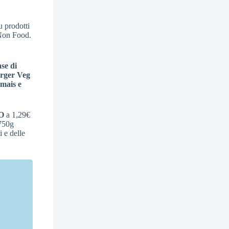
u prodotti
Non Food.
se di
rger Veg
 mais e
IO
a 1,29€
750g
i e delle