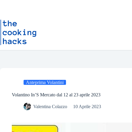
Salta
S
al
a
contenuto
l
t
a
a
l
c
o
n
t
e
n
u
t
o
Anteprima Volantini
Volantino In’S Mercato dal 12 al 23 aprile 2023
Valentina Colazzo
10 Aprile 2023