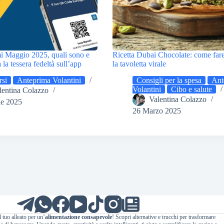
i Maggio 2025, quali sono e
Ricetta Dubai Chocolate: come fare
la tessera fedeltà sull’app
la tavoletta virale
si
Anteprima Volantini
Consigli per la spesa
Ant
Volantini
Cibo e salute
lentina Colazzo
Valentina Colazzo
le 2025
26 Marzo 2025
l tuo alleato per un’
alimentazione consapevole
! Scopri alternative e trucchi per trasformare