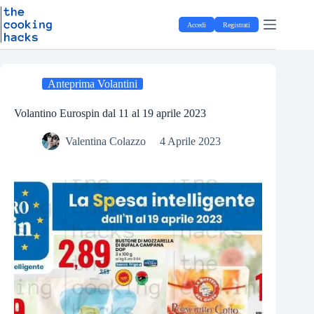
Salta
S
al
a
Accedi
Registrati
contenuto
l
t
a
a
l
Anteprima Volantini
c
o
Volantino Eurospin dal 11 al 19 aprile 2023
n
t
Valentina Colazzo
4 Aprile 2023
e
n
u
t
o