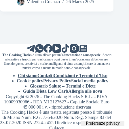
Valentina Colazzo
26 Marzo 2025
The Cooking Hacks
è il tuo alleato per un’
alimentazione consapevole
! Scopri
alternative e trucchi per trasformare ogni pasto in un’occasione di benessere.
Unendo gusto, creatività e scelte intelligenti, ti aiuta a semplificare la cucina e a
nutrire corpo e mente in modo sano e consapevole.
Chi siamo
Contatti
Condizioni e Termini d’Uso
Cookie policy
Privacy Policy
Social media policy
Glossario Salute – Termini e Diete
Guida Dieta Low Carb
Allergia alle uova
Copyright © 2026 - The Cooking Hacks S.R.L. - P.IVA
10009930966 - REA MI 2127627 - Capitale Sociale Euro
45.000,00 i.v. - riproduzione riservata
The Cooking Hacks è una testata registrata presso il tribunale
di Milano Num. R.G. 7364/2020 Num. Reg. Stampa 83 del
23-07-2020 ISSN 2724-2455 Direttrice responsabile Valentina
Colazzo