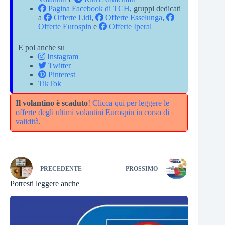
Pagina Facebook di TCH
, gruppi dedicati
a
Offerte Lidl
,
Offerte Esselunga
,
Offerte Eurospin
e
Offerte Iperal
E poi anche su
Instagram
Twitter
Pinterest
TikTok
Il volantino è scaduto
!
Clicca qui per leggere le
offerte degli ultimi volantini Eurospin in corso di
validità
.
PRECEDENTE
PROSSIMO
Potresti leggere anche