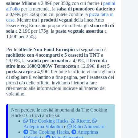
salame Milano
a 2,89€ per 350g con cui farcire i
panini
all’olio
per la merenda, la
salsa di pomodoro datterino
a 0,99€ per 360g con cui potete condire la
pizza fatta in
casa
. Mentre tra i
prodotti vegani
della linea Amo
Essere Veg Eurospin propone in offerta gli
straccetti di
soia
a 2,19€ per 175g, la
pasta vegetale assortita
a
1,69€ per 250g.
Per le
offerte Non Food Eurospin
vi segnaliamo il
mobiletto con 4 scomparti e 5 cassetti in TNT
a
59,99€, la
scatola per armadio
a 4,99€, il
ferro da
stiro inox 1600/2000W Termozeta
a 12,99€, il
set 5
porta-scarpe
a 4,99€, Per tutte le offerte vi consigliamo
di sfogliare il volantino a fine pagina, per l’esattezza dei
prezzi e/o delle offerte, invitiamo i lettori a fare
riferimento alle informazioni indicate all’interno del
volantino.
Non perdere le novità importanti da The Cooking
Hacks! Ci trovi anche su:
The Cooking Hacks
,
Ricette
,
Anteprima Volantini
e
Ritiri Alimentari
The Cooking Hacks
,
Anteprima
Volantini
e
Ritiri Alimentari