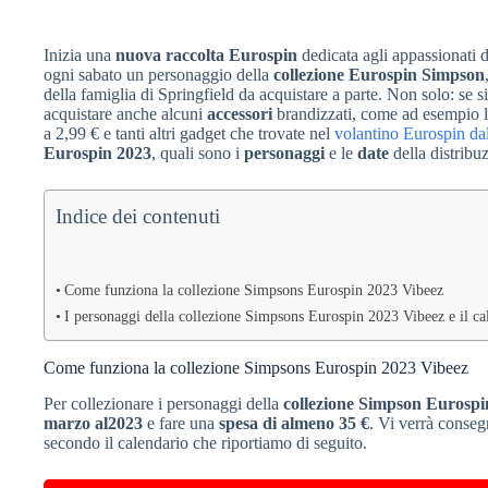
Inizia una
nuova raccolta Eurospin
dedicata agli appassionati 
ogni sabato un personaggio della
collezione Eurospin Simpson
della famiglia di Springfield da acquistare a parte. Non solo: se s
acquistare anche alcuni
accessori
brandizzati, come ad esempio 
a 2,99 € e tanti altri gadget che trovate nel
volantino Eurospin da
Eurospin 2023
, quali sono i
personaggi
e le
date
della distrib
Indice dei contenuti
Come funziona la collezione Simpsons Eurospin 2023 Vibeez
I personaggi della collezione Simpsons Eurospin 2023 Vibeez e il cal
Come funziona la collezione Simpsons Eurospin 2023 Vibeez
Per collezionare i personaggi della
collezione Simpson Eurospi
marzo al2023
e fare una
spesa di almeno 35 €
. Vi verrà conse
secondo il calendario che riportiamo di seguito.