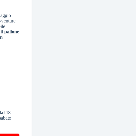
maggio
avventure
ile
 il
pallone
on
dal 18
sabato