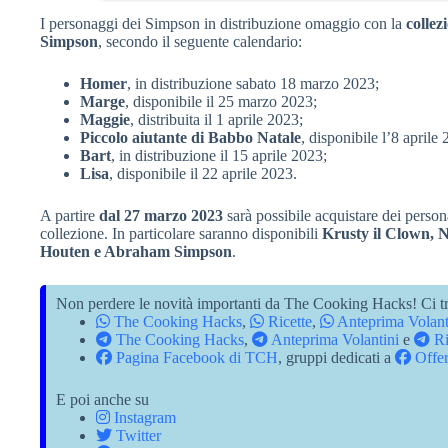
Precedente
I personaggi dei Simpson in distribuzione omaggio con la
collez
Simpson
, secondo il seguente calendario:
Homer
, in distribuzione sabato 18 marzo 2023;
Marge
, disponibile il 25 marzo 2023;
Maggie
, distribuita il 1 aprile 2023;
Piccolo aiutante di Babbo Natale
, disponibile l’8 aprile
Bart
, in distribuzione il 15 aprile 2023;
Lisa
, disponibile il 22 aprile 2023.
A partire
dal 27 marzo 2023
sarà possibile acquistare dei perso
collezione. In particolare saranno disponibili
Krusty il Clown, 
Houten e Abraham Simpson
.
Non perdere le novità importanti da The Cooking Hacks! Ci tr
The Cooking Hacks
,
Ricette
,
Anteprima Volant
The Cooking Hacks
,
Anteprima Volantini
e
Ri
Pagina Facebook di TCH
, gruppi dedicati a
Offer
E poi anche su
Instagram
Twitter