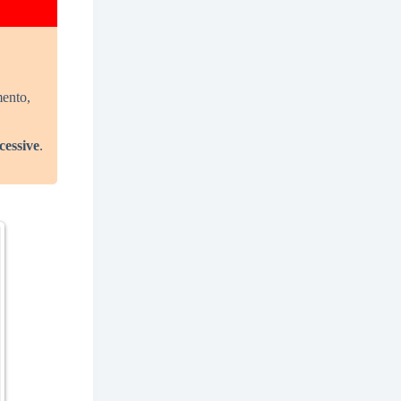
mento,
cessive
.