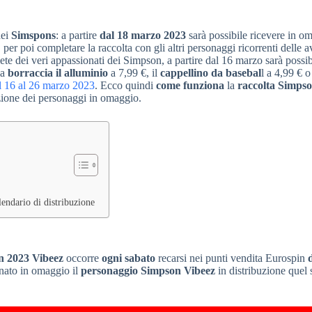
dei
Simspons
: a partire
dal 18 marzo 2023
sarà possibile ricevere in o
, per poi completare la raccolta con gli altri personaggi ricorrenti delle 
iete dei veri appassionati dei Simpson, a partire dal 16 marzo sarà possib
la
borraccia il alluminio
a 7,99 €, il
cappellino da basebal
l a 4,99 € o
l 16 al 26 marzo 2023
. Ecco quindi
come funziona
la
raccolta Simps
uzione dei personaggi in omaggio.
endario di distribuzione
n 2023 Vibeez
occorre
ogni sabato
recarsi nei punti vendita Eurospin
gnato in omaggio il
personaggio Simpson Vibeez
in distribuzione quel 