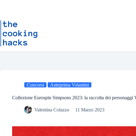
Salta
S
al
a
contenuto
l
t
a
a
l
c
o
n
t
e
n
u
t
o
Concorsi
Anteprima Volantini
Collezione Eurospin Simpsons 2023: la raccolta dei personaggi 
Valentina Colazzo
11 Marzo 2023