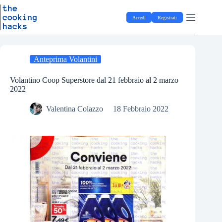
Salta
S
al
a
Accedi
Registrati
contenuto
l
t
a
a
l
Anteprima Volantini
c
o
Volantino Coop Superstore dal 21 febbraio al 2 marzo
n
2022
t
e
Valentina Colazzo
18 Febbraio 2022
n
u
t
o