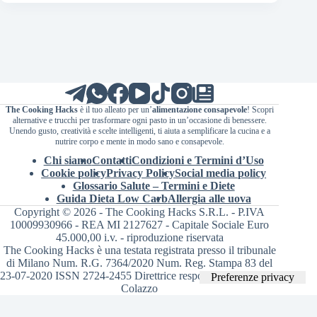
The Cooking Hacks
è il tuo alleato per un’
alimentazione consapevole
! Scopri
alternative e trucchi per trasformare ogni pasto in un’occasione di benessere.
Unendo gusto, creatività e scelte intelligenti, ti aiuta a semplificare la cucina e a
nutrire corpo e mente in modo sano e consapevole.
Chi siamo
Contatti
Condizioni e Termini d’Uso
Cookie policy
Privacy Policy
Social media policy
Glossario Salute – Termini e Diete
Guida Dieta Low Carb
Allergia alle uova
Copyright © 2026 - The Cooking Hacks S.R.L. - P.IVA
10009930966 - REA MI 2127627 - Capitale Sociale Euro
45.000,00 i.v. - riproduzione riservata
The Cooking Hacks è una testata registrata presso il tribunale
di Milano Num. R.G. 7364/2020 Num. Reg. Stampa 83 del
23-07-2020 ISSN 2724-2455 Direttrice responsabile Valentina
Colazzo