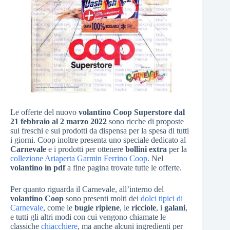
Le offerte del nuovo
volantino Coop Superstore dal
21 febbraio al 2 marzo 2022
sono ricche di proposte
sui freschi e sui prodotti da dispensa per la spesa di tutti
i giorni. Coop inoltre presenta uno speciale dedicato al
Carnevale
e i prodotti per ottenere
bollini extra
per la
collezione Ariaperta Garmin Ferrino Coop
. Nel
volantino in pdf
a fine pagina trovate tutte le offerte.
Per quanto riguarda il Carnevale, all’interno del
volantino Coop
sono presenti molti dei
dolci tipici di
Carnevale
, come le
bugie ripiene
, le
ricciole
, i
galani
,
e tutti gli altri modi con cui vengono chiamate le
classiche
chiacchiere
, ma anche alcuni ingredienti per