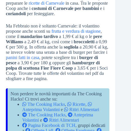
preparare le
ricette di Carnevale
in casa. Tra le proposte
Coop anche i
costumi di Carnevale per bambini
e i
coriandoli
per festeggiare.
Ma Febbraio non è soltanto Carnevale: il volantino
propone anche sconti su
frutta e verdura di stagione
,
come il
mandarino tardivo
a 1,99 € al kg o le
pere
Williams
a 2,49 € al kg, così come i
broccoletti
a 0,99
€ per 500 g. In offerta anche la
sogliola
a 20,90 € al kg,
se invece volete una serata a base di burger per farcire i
panini fatti in casa
, potete scegliere tra i
burger di
pesce
a 3,90 € per 180 g oppure gli
hamburger di
polpa di scottona Fior Fiore Coop
a 3,65 € per i Soci
Coop. Trovate tutte le offerte del volantino nel pdf da
sfogliare a fine pagina.
Non perdere le novità importanti da The Cooking
Hacks! Ci trovi anche su:
The Cooking Hacks
,
Ricette
,
Anteprima Volantini
e
Ritiri Alimentari
The Cooking Hacks
,
Anteprima
Volantini
e
Ritiri Alimentari
Pagina Facebook di TCH
, gruppi dedicati
a
Offerte Lidl
,
Offerte Esselunga
,