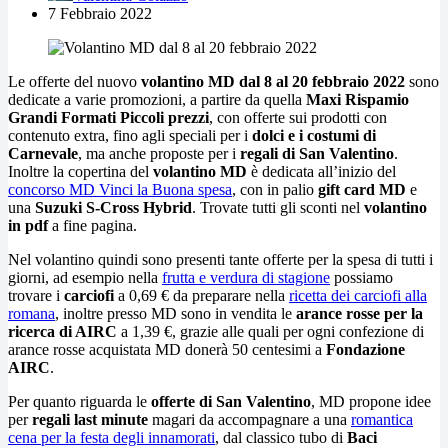
7 Febbraio 2022
Le offerte del nuovo
volantino MD dal 8 al 20 febbraio 2022
sono
dedicate a varie promozioni, a partire da quella
Maxi Rispamio
Grandi Formati Piccoli prezzi
, con offerte sui prodotti con
contenuto extra, fino agli speciali per i
dolci e i costumi di
Carnevale
, ma anche proposte per i
regali di San Valentino
.
Inoltre la copertina del
volantino MD
è dedicata all’inizio del
concorso MD Vinci la Buona spesa
, con in palio
gift card MD
e
una
Suzuki S-Cross Hybrid
. Trovate tutti gli sconti nel
volantino
in pdf
a fine pagina.
Nel volantino quindi sono presenti tante offerte per la spesa di tutti i
giorni, ad esempio nella
frutta e verdura di stagione
possiamo
trovare i
carciofi
a 0,69 € da preparare nella
ricetta dei carciofi alla
romana
, inoltre presso MD sono in vendita le
arance rosse per la
ricerca di AIRC
a 1,39 €, grazie alle quali per ogni confezione di
arance rosse acquistata MD donerà 50 centesimi a
Fondazione
AIRC
.
Per quanto riguarda le
offerte di San Valentino
, MD propone idee
per
regali last minute
magari da accompagnare a una
romantica
cena per la festa degli innamorati
, dal classico tubo di
Baci