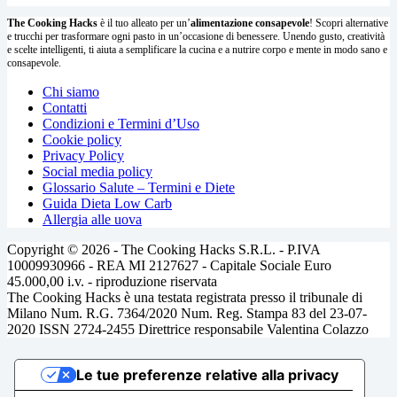
The Cooking Hacks
è il tuo alleato per un’
alimentazione consapevole
! Scopri alternative
e trucchi per trasformare ogni pasto in un’occasione di benessere. Unendo gusto, creatività
e scelte intelligenti, ti aiuta a semplificare la cucina e a nutrire corpo e mente in modo sano e
consapevole.
Chi siamo
Contatti
Condizioni e Termini d’Uso
Cookie policy
Privacy Policy
Social media policy
Glossario Salute – Termini e Diete
Guida Dieta Low Carb
Allergia alle uova
Copyright © 2026 - The Cooking Hacks S.R.L. - P.IVA
10009930966 - REA MI 2127627 - Capitale Sociale Euro
45.000,00 i.v. - riproduzione riservata
The Cooking Hacks è una testata registrata presso il tribunale di
Milano Num. R.G. 7364/2020 Num. Reg. Stampa 83 del 23-07-
2020 ISSN 2724-2455 Direttrice responsabile Valentina Colazzo
Le tue preferenze relative alla privacy