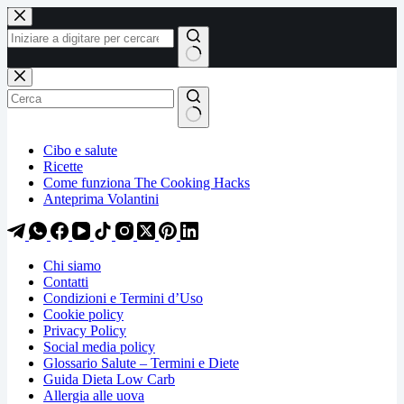
Salta
Salta
al
al
contenuto
contenuto
Nessun
risultato
Cibo e salute
Ricette
Come funziona The Cooking Hacks
Anteprima Volantini
Chi siamo
Contatti
Condizioni e Termini d’Uso
Cookie policy
Privacy Policy
Social media policy
Glossario Salute – Termini e Diete
Guida Dieta Low Carb
Allergia alle uova