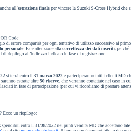
anche all’
estrazione finale
per vincere la Suzuki S-Cross Hybrid che si
lo QR Code
 di errore comparirà per ogni tentativo di utilizzo successivo al primo
ilo personale
. Fate attenzione alla
correttezza dei dati inseriti
, perché
l di riepilogo all’indirizzo indicato in fase di registrazione.
022
si terrà entro il
31 marzo 2022
e parteciperanno tutti i clienti MD c
 saranno estratte altre
50 riserve
, che verranno contattate nel caso in cu
lasciati in fase di partecipazione (per cui vi ricordiamo di prestare atten
? Ecco un riepilogo:
€
spendibili entro il 31/08/2022 nei punti vendita MD che accettano tal
e
) e sul sito
www.mdwebstore.it
. Il buono non è convertibile in denaro