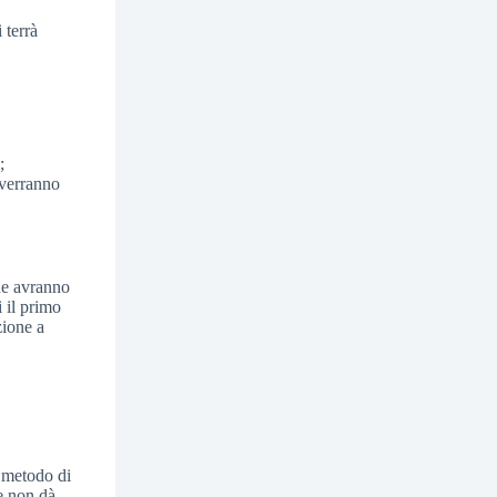
 terrà
;
 verranno
he avranno
i il primo
zione a
e metodo di
 e non dà