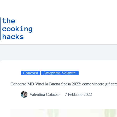
Salta
S
al
a
contenuto
l
t
a
a
l
c
o
n
t
e
n
u
t
o
Concorsi
Anteprima Volantini
Concorso MD Vinci la Buona Spesa 2022: come vincere gif ca
Valentina Colazzo
7 Febbraio 2022