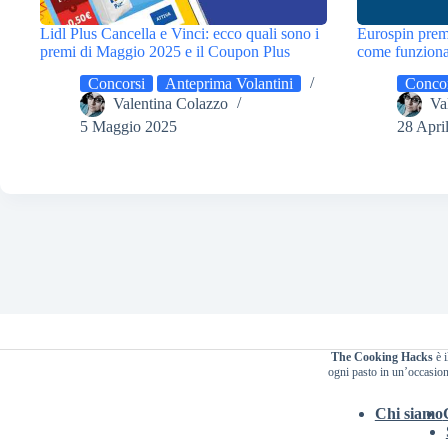
Lidl Plus Cancella e Vinci: ecco quali sono i
Eurospin prem
premi di Maggio 2025 e il Coupon Plus
come funziona 
Concorsi
Anteprima Volantini
Concor
Valentina Colazzo
Va
5 Maggio 2025
28 Apri
The Cooking Hacks
è i
ogni pasto in un’occasione
Chi siamo