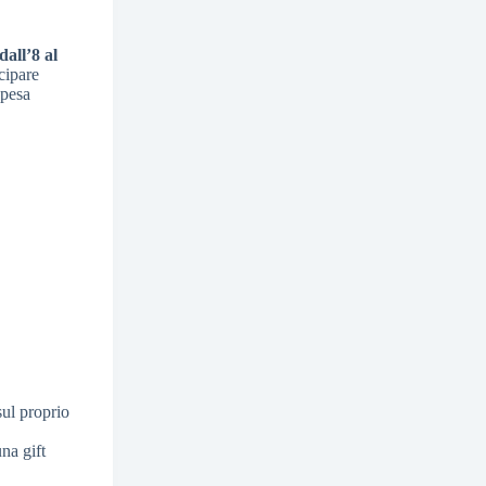
dall’8 al
cipare
Spesa
sul proprio
,
na gift