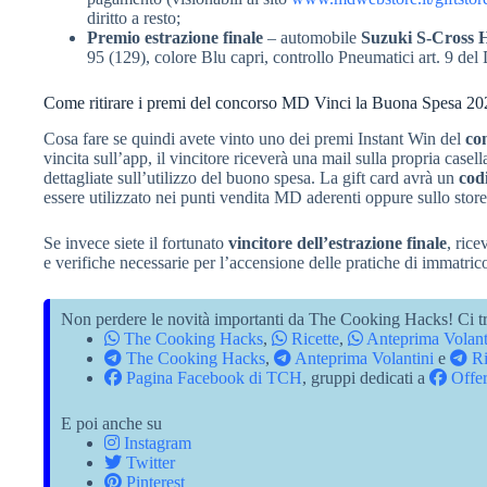
diritto a resto;
Premio estrazione finale
– automobile
Suzuki S-Cross
95 (129), colore Blu capri, controllo Pneumatici art. 9 d
Come ritirare i premi del concorso MD Vinci la Buona Spesa 20
Cosa fare se quindi avete vinto uno dei premi Instant Win del
co
vincita sull’app, il vincitore riceverà una mail sulla propria casel
dettagliate sull’utilizzo del buono spesa. La gift card avrà un
cod
essere utilizzato nei punti vendita MD aderenti oppure sullo sto
Se invece siete il fortunato
vincitore dell’estrazione finale
, rice
e verifiche necessarie per l’accensione delle pratiche di immatric
Non perdere le novità importanti da The Cooking Hacks! Ci tr
The Cooking Hacks
,
Ricette
,
Anteprima Volant
The Cooking Hacks
,
Anteprima Volantini
e
Ri
Pagina Facebook di TCH
, gruppi dedicati a
Offer
E poi anche su
Instagram
Twitter
Pinterest