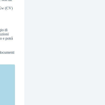
a Kw (CV)
gio di
ruzioni
o e potrà
 documenti