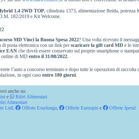
 Hybrid 1.4 2WD TOP
, cilindrata 1373, alimentazione Ibrida, potenz
el D.M. 182/2019 e Kit Welcome.
22
ncorso MD Vinci la Buona Spesa 2022
? Una volta ricevuto il messag
la di posta elettronica con un link per
scaricare la gift card MD
e le ist
ice EAN
che dovrà essere conservato sul proprio smartphone o stampat
re online di MD
entro il 31/08/2022
.
verete l’auto a concorso terminato e dopo tutte le operazioni di raccolta
olazione, in ogni caso
entro 180 giorni
.
ovi anche su:
ini
e
Ritiri Alimentari
tiri Alimentari
te Lidl
,
Offerte Esselunga
,
Offerte Eurospin
e
Offerte Iperal