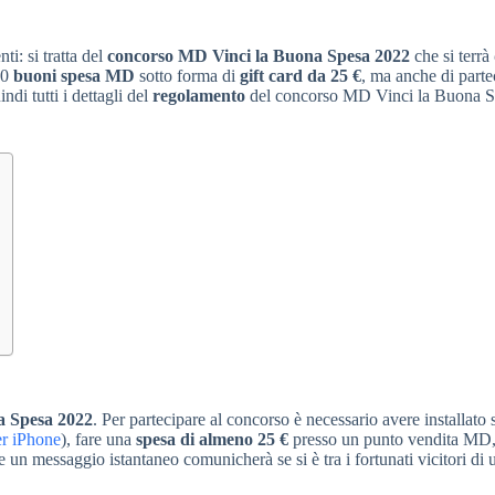
ti: si tratta del
concorso MD Vinci la Buona Spesa 2022
che si terrà
00
buoni spesa MD
sotto forma di
gift card da 25 €
, ma anche di parte
ndi tutti i dettagli del
regolamento
del concorso MD Vinci la Buona 
a Spesa 2022
. Per partecipare al concorso è necessario avere installato 
er iPhone
), fare una
spesa di almeno 25 €
presso un punto vendita MD
e un messaggio istantaneo comunicherà se si è tra i fortunati vicitori di u