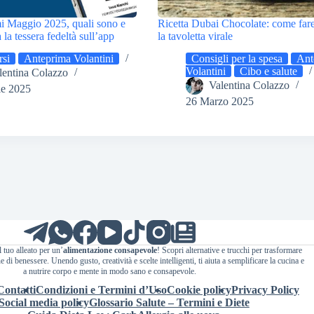
i Maggio 2025, quali sono e
Ricetta Dubai Chocolate: come fare
la tessera fedeltà sull’app
la tavoletta virale
si
Anteprima Volantini
Consigli per la spesa
Ant
Volantini
Cibo e salute
lentina Colazzo
Valentina Colazzo
le 2025
26 Marzo 2025
l tuo alleato per un’
alimentazione consapevole
! Scopri alternative e trucchi per trasformare
 di benessere. Unendo gusto, creatività e scelte intelligenti, ti aiuta a semplificare la cucina e
a nutrire corpo e mente in modo sano e consapevole.
Contatti
Condizioni e Termini d’Uso
Cookie policy
Privacy Policy
Social media policy
Glossario Salute – Termini e Diete