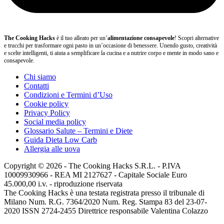
The Cooking Hacks
è il tuo alleato per un’
alimentazione consapevole
! Scopri alternative
e trucchi per trasformare ogni pasto in un’occasione di benessere. Unendo gusto, creatività
e scelte intelligenti, ti aiuta a semplificare la cucina e a nutrire corpo e mente in modo sano e
consapevole.
Chi siamo
Contatti
Condizioni e Termini d’Uso
Cookie policy
Privacy Policy
Social media policy
Glossario Salute – Termini e Diete
Guida Dieta Low Carb
Allergia alle uova
Copyright © 2026 - The Cooking Hacks S.R.L. - P.IVA
10009930966 - REA MI 2127627 - Capitale Sociale Euro
45.000,00 i.v. - riproduzione riservata
The Cooking Hacks è una testata registrata presso il tribunale di
Milano Num. R.G. 7364/2020 Num. Reg. Stampa 83 del 23-07-
2020 ISSN 2724-2455 Direttrice responsabile Valentina Colazzo