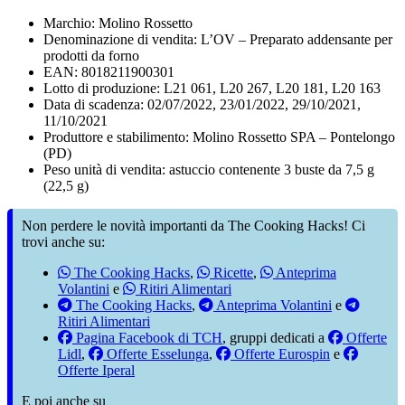
Marchio: Molino Rossetto
Denominazione di vendita: L’OV – Preparato addensante per
prodotti da forno
EAN: 8018211900301
Lotto di produzione: L21 061, L20 267, L20 181, L20 163
Data di scadenza: 02/07/2022, 23/01/2022, 29/10/2021,
11/10/2021
Produttore e stabilimento: Molino Rossetto SPA – Pontelongo
(PD)
Peso unità di vendita: astuccio contenente 3 buste da 7,5 g
(22,5 g)
Non perdere le novità importanti da The Cooking Hacks! Ci
trovi anche su:
The Cooking Hacks
,
Ricette
,
Anteprima
Volantini
e
Ritiri Alimentari
The Cooking Hacks
,
Anteprima Volantini
e
Ritiri Alimentari
Pagina Facebook di TCH
, gruppi dedicati a
Offerte
Lidl
,
Offerte Esselunga
,
Offerte Eurospin
e
Offerte Iperal
E poi anche su