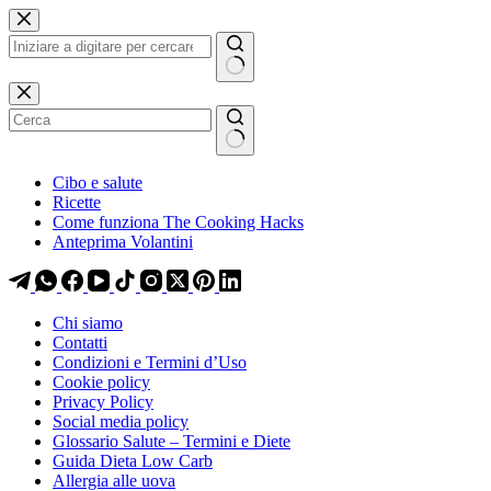
Salta
Salta
al
al
contenuto
contenuto
Nessun
risultato
Cibo e salute
Ricette
Come funziona The Cooking Hacks
Anteprima Volantini
Chi siamo
Contatti
Condizioni e Termini d’Uso
Cookie policy
Privacy Policy
Social media policy
Glossario Salute – Termini e Diete
Guida Dieta Low Carb
Allergia alle uova