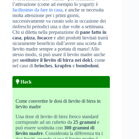
l’attivazione (come ad esempio lo yogurt): è
facilissimo da fare in casa
, e anche se necessita
molta attenzione per i primi giorni,
successivamente va curato solo in occasione dei
rinfreschi periodici una o due volte a settimana.
Chi si diletta nella preparazione di
pane fatto in
casa
,
pizza
,
focacce
e altri prodotti lievitati trarrà
sicuramente beneficio dall’avere una scorta di
lievito madre sempre a portata di mano! Allo
stesso modo, si può usare il lievito madre anche
per
sostituire il lievito di birra nei dolci
, come
nel caso di
brioches
,
krapfen
e
bomboloni
.
Hack
Come convertire le dosi di lievito di birra in
lievito madre
Una dose di lievito di birra fresco standard
corrisponde ad un cubetto da
25 grammi
e
può essere sostituita con
300 grammi di
lievito madre
. Considerata la differenza tra i
due lieviti, quando si usa il lievito madre è