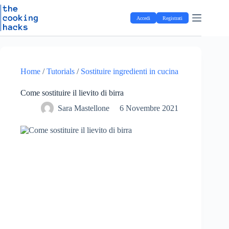
Salta
S
al
a
Accedi
Registrati
contenuto
l
t
a
a
l
c
Home
/
Tutorials
/
Sostituire ingredienti in cucina
o
n
Come sostituire il lievito di birra
t
e
Sara Mastellone
6 Novembre 2021
n
u
t
o