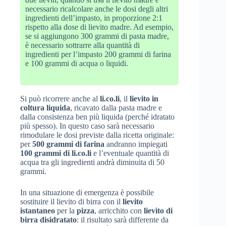
necessario ricalcolare anche le dosi degli altri
ingredienti dell’impasto, in proporzione 2:1
rispetto alla dose di lievito madre. Ad esempio,
se si aggiungono 300 grammi di pasta madre,
è necessario sottrarre alla quantità di
ingredienti per l’impasto 200 grammi di farina
e 100 grammi di acqua o liquidi.
Si può ricorrere anche al
li.co.li
, il
lievito in
coltura liquida
, ricavato dalla pasta madre e
dalla consistenza ben più liquida (perché idratato
più spesso). In questo caso sarà necessario
rimodulare le dosi previste dalla ricetta originale:
per
500 grammi di farina
andranno impiegati
100 grammi di li.co.li
e l’eventuale quantità di
acqua tra gli ingredienti andrà diminuita di 50
grammi.
In una situazione di emergenza è possibile
sostituire il lievito di birra con il
lievito
istantaneo
per la
pizza
, arricchito con
lievito di
birra disidratato
: il risultato sarà differente da