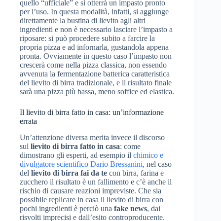
quello “ufficiale” e si otterrà un impasto pronto
per l’uso. In questa modalità, infatti, si aggiunge
direttamente la bustina di lievito agli altri
ingredienti e non è necessario lasciare l’impasto a
riposare: si può procedere subito a farcire la
propria pizza e ad infornarla, gustandola appena
pronta. Ovviamente in questo caso l’impasto non
crescerà come nella pizza classica, non essendo
avvenuta la fermentazione batterica caratteristica
del lievito di birra tradizionale, e il risultato finale
sarà una pizza più bassa, meno soffice ed elastica.
Il lievito di birra fatto in casa: un’informazione
errata
Un’attenzione diversa merita invece il discorso
sul
lievito di birra fatto in casa
: come
dimostrano gli esperti, ad esempio il
chimico e
divulgatore scientifico Dario Bressanini
, nel caso
del
lievito di birra fai da te
con birra, farina e
zucchero il risultato è un fallimento e c’è anche il
rischio di causare reazioni impreviste. Che sia
possibile replicare in casa il lievito di birra con
pochi ingredienti è perciò una
fake news
, dai
risvolti imprecisi e dall’esito controproducente.