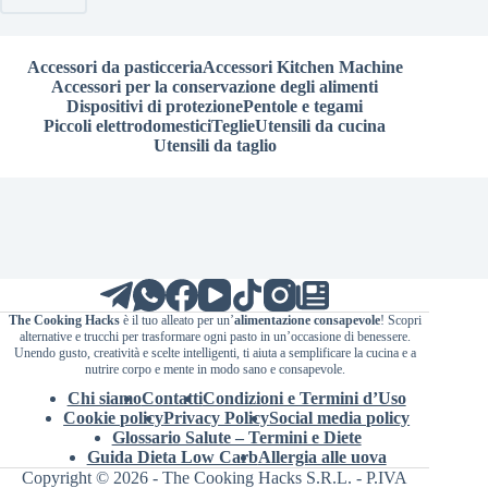
Accessori da pasticceria
Accessori Kitchen Machine
Accessori per la conservazione degli alimenti
Dispositivi di protezione
Pentole e tegami
Piccoli elettrodomestici
Teglie
Utensili da cucina
Utensili da taglio
The Cooking Hacks
è il tuo alleato per un’
alimentazione consapevole
! Scopri
alternative e trucchi per trasformare ogni pasto in un’occasione di benessere.
Unendo gusto, creatività e scelte intelligenti, ti aiuta a semplificare la cucina e a
nutrire corpo e mente in modo sano e consapevole.
Chi siamo
Contatti
Condizioni e Termini d’Uso
Cookie policy
Privacy Policy
Social media policy
Glossario Salute – Termini e Diete
Guida Dieta Low Carb
Allergia alle uova
Copyright © 2026 - The Cooking Hacks S.R.L. - P.IVA