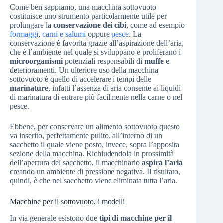
Come ben sappiamo, una macchina sottovuoto
costituisce uno strumento particolarmente utile per
prolungare la
conservazione dei cibi
, come ad esempio
formaggi
,
carni e salumi
oppure
pesce
. La
conservazione è favorita grazie all’aspirazione dell’aria,
che è l’ambiente nel quale si sviluppano e proliferano i
microorganismi
potenziali responsabili di
muffe
e
deterioramenti. Un ulteriore uso della macchina
sottovuoto è quello di accelerare i tempi delle
marinature
, infatti l’assenza di aria consente ai liquidi
di marinatura di entrare più facilmente nella carne o nel
pesce.
Ebbene, per conservare un alimento sottovuoto questo
va inserito, perfettamente pulito, all’interno di un
sacchetto il quale viene posto, invece, sopra l’apposita
sezione della macchina. Richiudendola in prossimità
dell’apertura del sacchetto, il macchinario
aspira l’aria
creando un ambiente di pressione negativa. Il risultato,
quindi, è che nel sacchetto viene eliminata tutta l’aria.
Macchine per il sottovuoto, i modelli
In via generale esistono due
tipi di macchine per il