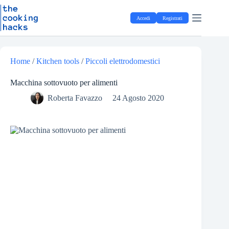
Salta
S
al
a
Accedi
Registrati
contenuto
l
t
a
a
l
Home
/
Kitchen tools
/
Piccoli elettrodomestici
c
o
Macchina sottovuoto per alimenti
n
t
Roberta Favazzo
24 Agosto 2020
e
n
u
t
o