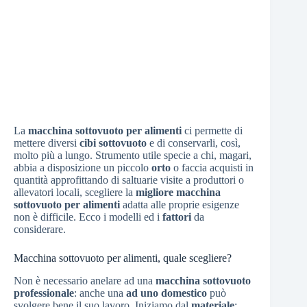
La
macchina sottovuoto per alimenti
ci permette di
mettere diversi
cibi sottovuoto
e di conservarli, così,
molto più a lungo. Strumento utile specie a chi, magari,
abbia a disposizione un piccolo
orto
o faccia acquisti in
quantità approfittando di saltuarie visite a produttori o
allevatori locali, scegliere la
migliore macchina
sottovuoto per alimenti
adatta alle proprie esigenze
non è difficile. Ecco i modelli ed i
fattori
da
considerare.
Macchina sottovuoto per alimenti, quale scegliere?
Non è necessario anelare ad una
macchina sottovuoto
professionale
: anche una
ad uno domestico
può
svolgere bene il suo lavoro. Iniziamo dal
materiale
: