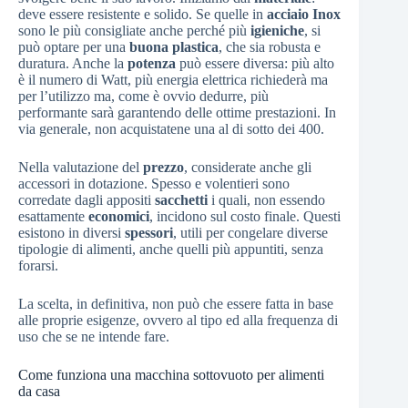
deve essere resistente e solido. Se quelle in
acciaio Inox
sono le più consigliate anche perché più
igieniche
, si
può optare per una
buona plastica
, che sia robusta e
duratura. Anche la
potenza
può essere diversa: più alto
è il numero di Watt, più energia elettrica richiederà ma
per l’utilizzo ma, come è ovvio dedurre, più
performante sarà garantendo delle ottime prestazioni. In
via generale, non acquistatene una al di sotto dei 400.
Nella valutazione del
prezzo
, considerate anche gli
accessori in dotazione. Spesso e volentieri sono
corredate dagli appositi
sacchetti
i quali, non essendo
esattamente
economici
, incidono sul costo finale. Questi
esistono in diversi
spessori
, utili per congelare diverse
tipologie di alimenti, anche quelli più appuntiti, senza
forarsi.
La scelta, in definitiva, non può che essere fatta in base
alle proprie esigenze, ovvero al tipo ed alla frequenza di
uso che se ne intende fare.
Come funziona una macchina sottovuoto per alimenti
da casa