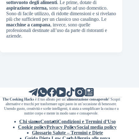
sottovuoto
degli alimenti
. Le prime, dotate di
aspirazione esterna,
sono quelle ad uso domestico.
Sono di facile utilizzo, di ridotte dimensioni e si rivelano
più che sufficienti per un classico uso casalingo. Le
macchine a campana
, invece, sono quelle
professionali destinate all’uso da parte di ristoranti e
aziende.
The Cooking Hacks
è il tuo alleato per un’
alimentazione consapevole
! Scopri
alternative e trucchi per trasformare ogni pasto in un’occasione di benessere.
Unendo gusto, creatività e scelte intelligenti, ti aiuta a semplificare la cucina e a
nutrire corpo e mente in modo sano e consapevole.
Chi siamo
Contatti
Condizioni e Termini d’Uso
Cookie policy
Privacy Policy
Social media policy
Glossario Salute – Termini e Diete
Guida Dieta Low Carb
Allergia alle uova