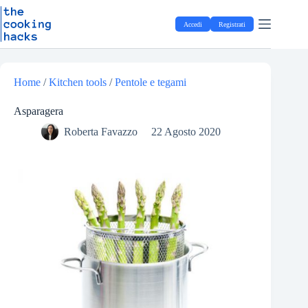
Salta
S
al
a
Accedi
Registrati
contenuto
l
t
a
a
l
Home
/
Kitchen tools
/
Pentole e tegami
c
o
Asparagera
n
t
Roberta Favazzo
22 Agosto 2020
e
n
u
t
o