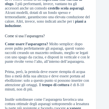
sfogo
. I più performanti, invece, vantano tra gli
accessori anche un comodo
cestello scola asparagi
.
Alcuni modelli, dotati di un fondo spesso e
termoradiante, garantiscono una elevata conduzione del
calore. Altri, invece, sono indicati anche per i
piani a
induzione
.
Come si usa l’asparagera?
Come usare l’asparagera?
Molto semplice: dopo
avere pulito perfettamente gli asparagi, questi vanno
raccolti creando un mazzetto ordinato, meglio se legati
con uno spago da cucina, e disposti in verticale e con le
punte rivolte verso l’alto, all’interno dell’asparagera.
Prima, però, la pentola deve essere riempita di acqua
fino a metà della sua altezza e deve essere portata ad
ebollizione: solo a questo punto si possono inserire con
attenzione gli ortaggi. Il
tempo di cottura
è di 8-10
minuti, non di più.
Inutile sottolineare come l’asparagera favorisca una
cottura ottimale degli asparagi sottoponendo a lessatura
la parte più resistente e facendo cuocere
a vapore
,