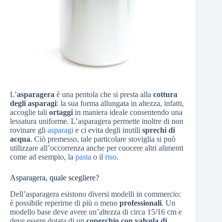
L’
asparagera
è una pentola che si presta alla
cottura
degli asparagi
: la sua forma allungata in altezza, infatti,
accoglie tali
ortaggi
in maniera ideale consentendo una
lessatura uniforme. L’asparagera permette inoltre di non
rovinare gli
asparagi
e ci evita degli inutili
sprechi di
acqua
. Ciò premesso, tale particolare stoviglia si può
utilizzare all’occorrenza anche per cuocere altri alimenti
come ad esempio, la
pasta
o il
riso
.
Asparagera, quale scegliere?
Dell’asparagera esistono diversi modelli in commercio:
è possibile reperirne di più o meno
professionali
. Un
modello base deve avere un’altezza di circa 15/16 cm e
deve essere dotata di un
coperchio con valvola di