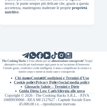
invece, le punte sempre più delicate che, grazie a questa
accortezza, mantengono inalterate le proprie
proprietà
nutritive
.
The Cooking Hacks
è il tuo alleato per un’
alimentazione consapevole
! Scopri
alternative e trucchi per trasformare ogni pasto in un’occasione di benessere.
Unendo gusto, creatività e scelte intelligenti, ti aiuta a semplificare la cucina e a
nutrire corpo e mente in modo sano e consapevole.
Chi siamo
Contatti
Condizioni e Termini d’Uso
Cookie policy
Privacy Policy
Social media policy
Glossario Salute – Termini e Diete
Guida Dieta Low Carb
Allergia alle uova
Copyright © 2026 - The Cooking Hacks S.R.L. - P.IVA
10009930966 - REA MI 2127627 - Capitale Sociale Euro
45.000,00 i.v. - riproduzione riservata