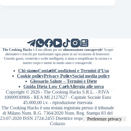
The Cooking Hacks
è il tuo alleato per un’
alimentazione consapevole
! Scopri
alternative e trucchi per trasformare ogni pasto in un’occasione di benessere.
Unendo gusto, creatività e scelte intelligenti, ti aiuta a semplificare la cucina e a
nutrire corpo e mente in modo sano e consapevole.
Chi siamo
Contatti
Condizioni e Termini d’Uso
Cookie policy
Privacy Policy
Social media policy
Glossario Salute – Termini e Diete
Guida Dieta Low Carb
Allergia alle uova
Copyright © 2026 - The Cooking Hacks S.R.L. - P.IVA
10009930966 - REA MI 2127627 - Capitale Sociale Euro
45.000,00 i.v. - riproduzione riservata
The Cooking Hacks è una testata registrata presso il tribunale
di Milano Num. R.G. 7364/2020 Num. Reg. Stampa 83 del
23-07-2020 ISSN 2724-2455 Direttrice responsabile Valentina
Colazzo