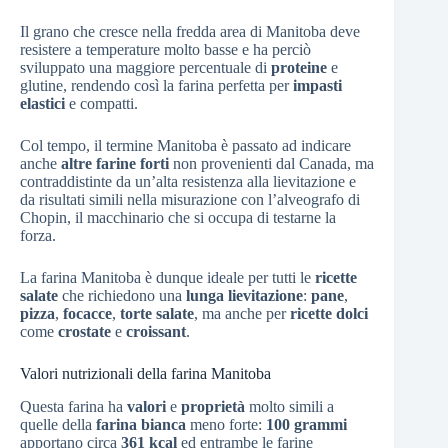
Il grano che cresce nella fredda area di Manitoba deve
resistere a temperature molto basse e ha perciò
sviluppato una maggiore percentuale di
proteine
e
glutine, rendendo così la farina perfetta per
impasti
elastici
e compatti.
Col tempo, il termine Manitoba è passato ad indicare
anche
altre farine forti
non provenienti dal Canada, ma
contraddistinte da un’alta resistenza alla lievitazione e
da risultati simili nella misurazione con l’alveografo di
Chopin, il macchinario che si occupa di testarne la
forza.
La farina Manitoba è dunque ideale per tutti le
ricette
salate
che richiedono una
lunga lievitazione
:
pane
,
pizza
,
focacce
,
torte
salate
, ma anche per
ricette
dolci
come
crostate
e
croissant
.
Valori nutrizionali della farina Manitoba
Questa farina ha
valori
e
proprietà
molto simili a
quelle della
farina bianca
meno forte:
100 grammi
apportano circa
361 kcal
ed entrambe le farine