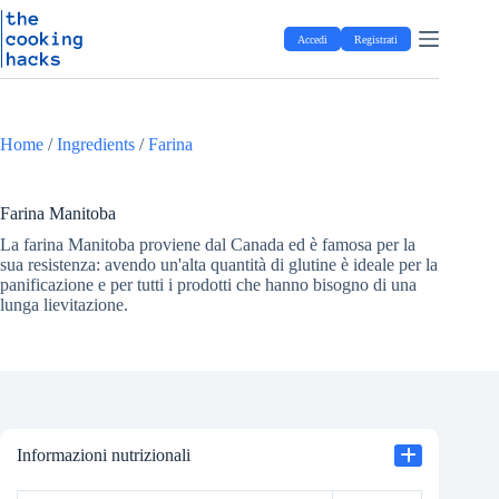
Salta
S
al
a
Accedi
Registrati
contenuto
l
t
a
a
l
Home
/
Ingredients
/
Farina
c
o
n
t
Farina Manitoba
e
La farina Manitoba proviene dal Canada ed è famosa per la
n
sua resistenza: avendo un'alta quantità di glutine è ideale per la
u
panificazione e per tutti i prodotti che hanno bisogno di una
t
lunga lievitazione.
o
Informazioni nutrizionali