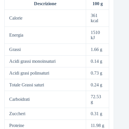
Descrizione
100 g
361
Calorie
kcal
1510
Energia
kJ
Grassi
1.66 g
Acidi grassi monoinsaturi
0.14 g
Acidi grasi polinsaturi
0.73 g
Totale Grassi saturi
0.24 g
72.53
Carboidrati
g
Zuccheri
0.31 g
Proteine
11.98 g