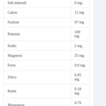
Sali minerali
0 mg
Calcio
15 mg
Fosforo
97 mg
100
Potassio
mg
Sodio
2 mg
Magnesio
25 mg
Ferro
0.9 mg
0.85
Zinco
mg
0.18
Rame
mg
0.79
Manganese