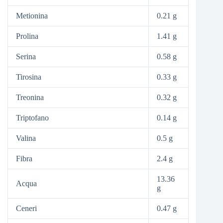
Metionina
0.21 g
Prolina
1.41 g
Serina
0.58 g
Tirosina
0.33 g
Treonina
0.32 g
Triptofano
0.14 g
Valina
0.5 g
Fibra
2.4 g
13.36
Acqua
g
Ceneri
0.47 g