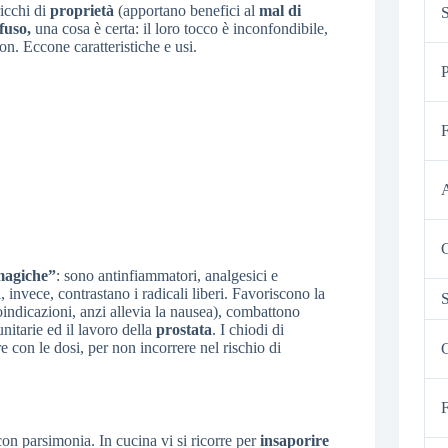
icchi di
proprietà
(apportano benefici al
mal di
S
fuso,
una cosa è certa: il loro tocco è inconfondibile,
on. Eccone caratteristiche e usi.
P
F
C
magiche”
: sono antinfiammatori, analgesici e
i, invece, contrastano i radicali liberi. Favoriscono la
S
ndicazioni, anzi allevia la nausea), combattono
unitarie ed il lavoro della
prostata
. I chiodi di
con le dosi, per non incorrere nel rischio di
C
F
con parsimonia. In cucina vi si ricorre per
insaporire