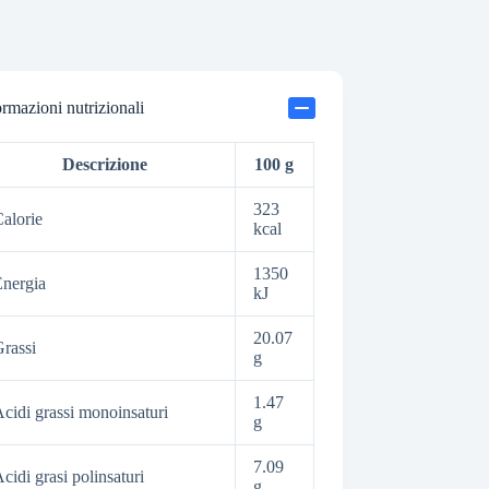
ormazioni nutrizionali
Descrizione
100 g
323
alorie
kcal
1350
nergia
kJ
20.07
rassi
g
1.47
cidi grassi monoinsaturi
g
7.09
cidi grasi polinsaturi
g