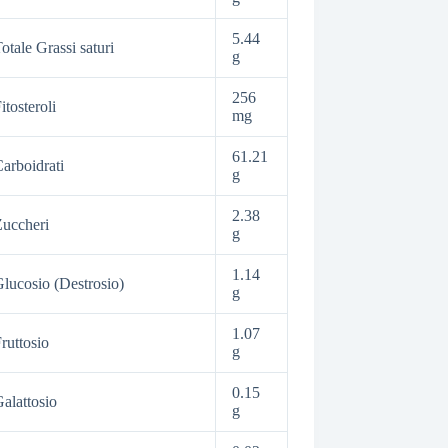
5.44
otale Grassi saturi
g
256
itosteroli
mg
61.21
arboidrati
g
2.38
uccheri
g
1.14
lucosio (Destrosio)
g
1.07
ruttosio
g
0.15
alattosio
g