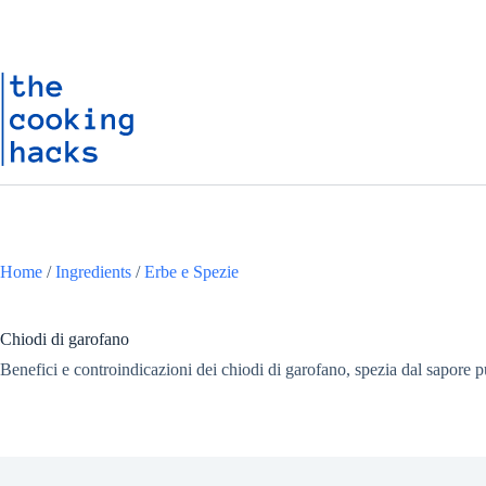
Salta
S
al
a
contenuto
l
t
a
a
l
c
o
n
t
e
n
u
Home
/
Ingredients
/
Erbe e Spezie
t
o
Chiodi di garofano
Benefici e controindicazioni dei chiodi di garofano, spezia dal sapore pu