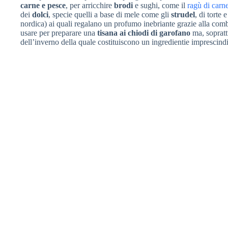
carne e pesce
, per arricchire
brodi
e sughi, come il
ragù di carn
dei
dolci
, specie quelli a base di mele come gli
strudel
, di torte 
nordica) ai quali regalano un profumo inebriante grazie alla co
usare per preparare una
tisana ai chiodi di garofano
ma, soprattu
dell’inverno della quale costituiscono un ingredientie imprescindi