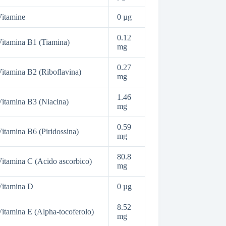
itamine
0 µg
0.12
itamina B1 (Tiamina)
mg
0.27
itamina B2 (Riboflavina)
mg
1.46
itamina B3 (Niacina)
mg
0.59
itamina B6 (Piridossina)
mg
80.8
itamina C (Acido ascorbico)
mg
Vitamina D
0 µg
8.52
itamina E (Alpha-tocoferolo)
mg