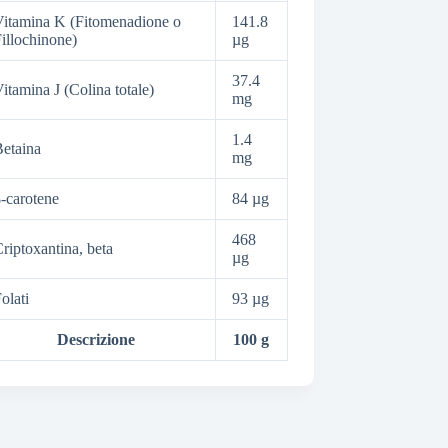
itamina K (Fitomenadione o
141.8
illochinone)
µg
37.4
itamina J (Colina totale)
mg
1.4
etaina
mg
-carotene
84 µg
468
riptoxantina, beta
µg
olati
93 µg
Descrizione
100 g