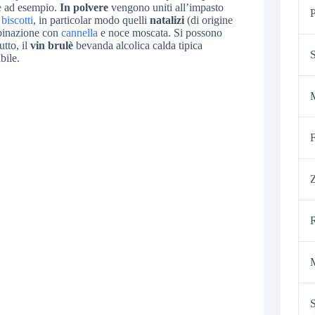
e
ad esempio.
In polvere
vengono uniti all’impasto
P
e
biscotti
, in particolar modo quelli
natalizi
(di origine
mbinazione con
cannella
e noce moscata. Si possono
tto, il
vin brulè
bevanda alcolica calda tipica
bile.
F
S