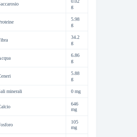
0.02
accarosio
g
5.98
roteine
g
34.2
ibra
g
6.86
Acqua
g
5.88
eneri
g
ali minerali
0 mg
646
alcio
mg
105
osforo
mg