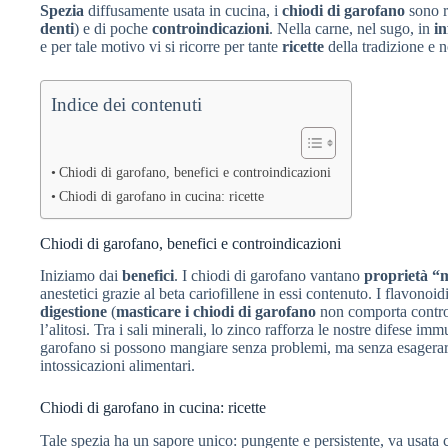
Spezia
diffusamente usata in cucina, i
chiodi di garofano
sono r
denti
) e di poche
controindicazioni
. Nella carne, nel sugo, in
in
e per tale motivo vi si ricorre per tante
ricette
della tradizione e n
Indice dei contenuti
Chiodi di garofano, benefici e controindicazioni
Chiodi di garofano in cucina: ricette
Chiodi di garofano, benefici e controindicazioni
Iniziamo dai
benefici
. I chiodi di garofano vantano
proprietà “
anestetici grazie al beta cariofillene in essi contenuto. I flavonoid
digestione
(
masticare i chiodi di garofano
non comporta controi
l’alitosi. Tra i sali minerali, lo zinco rafforza le nostre difese imm
garofano si possono mangiare senza problemi, ma senza esagerare 
intossicazioni alimentari.
Chiodi di garofano in cucina: ricette
Tale spezia ha un sapore unico: pungente e persistente, va usata 