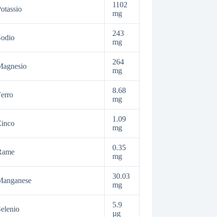
1102
otassio
mg
243
Sodio
mg
264
Magnesio
mg
8.68
erro
mg
1.09
Zinco
mg
0.35
Rame
mg
30.03
Manganese
mg
5.9
elenio
µg