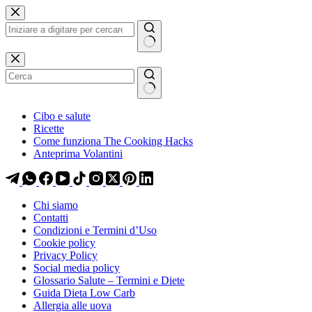
Salta
Salta
al
al
contenuto
contenuto
Nessun
risultato
Cibo e salute
Ricette
Come funziona The Cooking Hacks
Anteprima Volantini
Chi siamo
Contatti
Condizioni e Termini d’Uso
Cookie policy
Privacy Policy
Social media policy
Glossario Salute – Termini e Diete
Guida Dieta Low Carb
Allergia alle uova