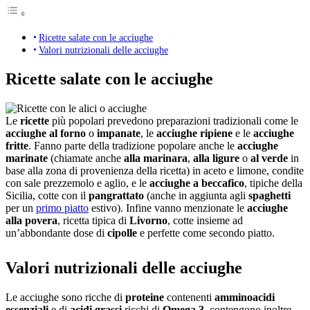
Ricette salate con le acciughe
Valori nutrizionali delle acciughe
Ricette salate con le acciughe
Le
ricette
più popolari prevedono preparazioni tradizionali come le
acciughe al forno
o
impanate
, le
acciughe ripiene
e le
acciughe
fritte
. Fanno parte della tradizione popolare anche le
acciughe
marinate
(chiamate anche
alla marinara
,
alla ligure
o
al verde
in
base alla zona di provenienza della ricetta) in aceto e limone, condite
con sale prezzemolo e aglio, e le
acciughe a beccafico
, tipiche della
Sicilia, cotte con il
pangrattato
(anche in aggiunta agli
spaghetti
per un
primo piatto
estivo). Infine vanno menzionate le
acciughe
alla povera
, ricetta tipica di
Livorno
, cotte insieme ad
un’abbondante dose di
cipolle
e perfette come secondo piatto.
Valori nutrizionali delle acciughe
Le acciughe sono ricche di
proteine
contenenti
amminoacidi
essenziali
e di
acidi grassi
ricchi di
Omega 3
, contengono inoltre