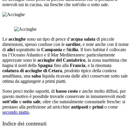
notevoli usi in cucina, sia fresche che sott'olio o sotto sale.
Le
acciughe
sono un tipo di pesce d’
acqua salata
di piccole
dimensioni, spesso confuse con le
sardine
, e note anche con il nome
di
alici
soprattutto in
Campania
e
Sicilia
. Il loro habitat è collocato
tra l’Oceano Atlantico e il Mar Mediterraneo: particolarmente
apprezzate sono le
acciughe del Cantabrico
, la zona marittima che
bagna il nord della
Spagna
fino alla
Francia
, e la rinomata
colatura di acciughe di Cetara
, prodotto tipico della costiera
amalfitana, una
salsa
liquida ricavata dalle alici conservate sotto sale
ottima da aggiungere a primi piatti.
Sono pesci molto saporiti, di
basso costo
e anche molto diffusi, per
questo motivo è possibile trovarle conservate in innumerevoli modi
sott’olio
o
sotto sale
, oltre che naturalmente consumarle fresche: si
prestano alla perfezione ad arricchire
antipasti
e
primi
o come
secondo piatto
.
Indice dei contenuti