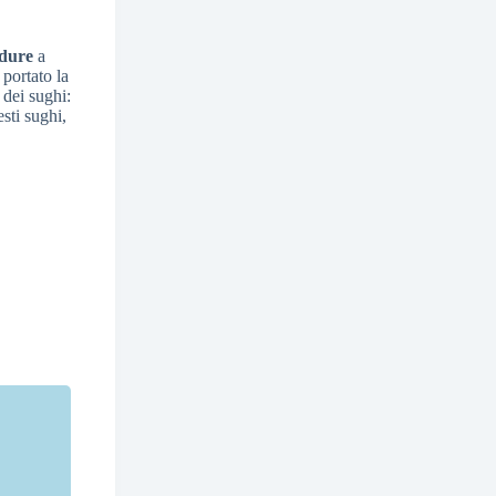
rdure
a
 portato la
 dei sughi:
sti sughi,