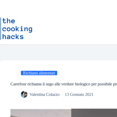
Salta
S
al
a
contenuto
l
t
a
a
l
c
o
n
t
e
n
u
t
o
Richiami alimentari
Carrefour richiama il sugo alle verdure biologico per possibile p
Valentina Colazzo
13 Gennaio 2021