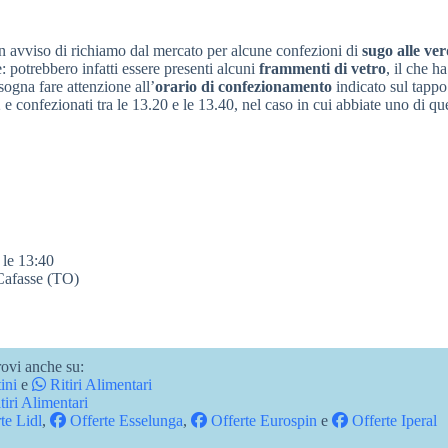
n avviso di richiamo dal mercato per alcune confezioni di
sugo alle ve
 potrebbero infatti essere presenti alcuni
frammenti di vetro
, il che ha
sogna fare attenzione all’
orario di confezionamento
indicato sul tappo
e confezionati tra le 13.20 e le 13.40, nel caso in cui abbiate uno di que
 le 13:40
 Cafasse (TO)
ovi anche su:
ini
e
Ritiri Alimentari
tiri Alimentari
te Lidl
,
Offerte Esselunga
,
Offerte Eurospin
e
Offerte Iperal