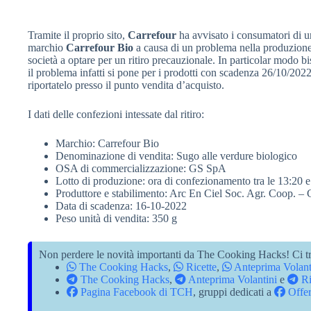
Tramite il proprio sito,
Carrefour
ha avvisato i consumatori di u
marchio
Carrefour Bio
a causa di un problema nella produzione:
società a optare per un ritiro precauzionale. In particolar modo bi
il problema infatti si pone per i prodotti con scadenza 26/10/2022 
riportatelo presso il punto vendita d’acquisto.
I dati delle confezioni intessate dal ritiro:
Marchio: Carrefour Bio
Denominazione di vendita: Sugo alle verdure biologico
OSA di commercializzazione: GS SpA
Lotto di produzione: ora di confezionamento tra le 13:20 e
Produttore e stabilimento: Arc En Ciel Soc. Agr. Coop. –
Data di scadenza: 16-10-2022
Peso unità di vendita: 350 g
Non perdere le novità importanti da The Cooking Hacks! Ci tr
The Cooking Hacks
,
Ricette
,
Anteprima Volant
The Cooking Hacks
,
Anteprima Volantini
e
Ri
Pagina Facebook di TCH
, gruppi dedicati a
Offer