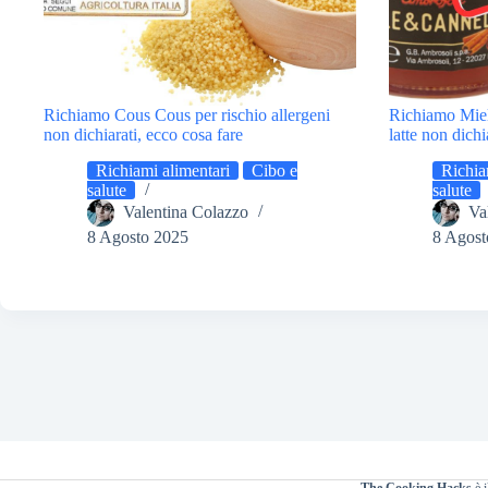
Richiamo Cous Cous per rischio allergeni
Richiamo Miel
non dichiarati, ecco cosa fare
latte non dichi
Richiami alimentari
Cibo e
Richia
salute
salute
Valentina Colazzo
Va
8 Agosto 2025
8 Agost