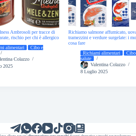
ness Ambrosoli per tracce di
Richiamo salmone affumicato, uov
arate, rischio per chi è allergico
tramezzini e verdure surgelate: i mo
cosa fare
mi alimentari
Cibo e
Richiami alimentari
Cibo
salute
lentina Colazzo
Valentina Colazzo
o 2025
8 Luglio 2025