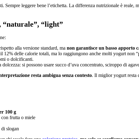
i. Sempre leggere bene l’etichetta. La differenza nutrizionale è reale, 
 “naturale”, “light”
one:
rispetto alla versione standard, ma
non garantisce un basso apporto c
l 12% delle calorie totali, ma lo raggiungono anche molti yogurt non “p
mi o dolcificanti.
a dolcezza: si possono usare succo d’uva concentrato, sciroppo di agave
interpretazione resta ambigua senza contesto
. Il miglior yogurt resta
er 100 g
a con frutta o miele
 di slogan