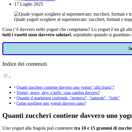
17 Luglio 2025
Quale yogurt scegliere al supermercato: zuccheri, formati e trap
Cosa c’è davvero nello yogurt che compriamo? Lo yogurt è tra gli aliment
tutti i vasetti sono davvero salutari
, soprattutto quando si guardano d
S
Indice dei contenuti
Quanti zuccheri contiene davvero uno yogurt “alla frutta”?
Yogurt, greco, skyr o kefir: cosa cambia davvero?
Quando il marketing confonde: “proteico”, “naturale”, “light”
Come scegliere uno yogurt davvero sano?
Quanti zuccheri contiene davvero uno yogu
Uno yogurt alla fragola può contenere
tra 10 e 15 grammi di zucche