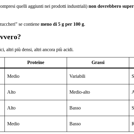
(compresi quelli aggiunti nei prodotti industriali)
non dovrebbero superar
zuccheri” se contiene
meno di 5 g per 100 g
.
avvero?
, altri più densi, altri ancora più acidi.
Proteine
Grassi
Medio
Variabili
S
Alto
Medio-alto
A
Alto
Basso
S
Medio
Basso
R