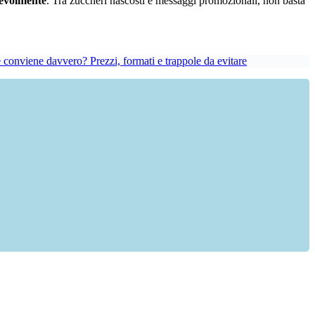
pevolmente
. Tra zuccheri nascosti e messaggi promozionali, non basta
 conviene davvero? Prezzi, formati e trappole da evitare