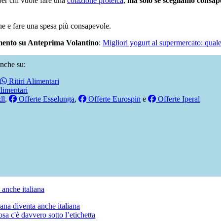
per chi vuole fare una
colazione proteica
,
ma solo se scegliamo consa
ine e fare una spesa più consapevole.
ento su Anteprima Volantino
:
Migliori yogurt al supermercato: quale
nche su:
Ritiri Alimentari
limentari
dl
,
Offerte Esselunga
,
Offerte Eurospin
e
Offerte Iperal
na diventa anche italiana
a c'è davvero sotto l’etichetta