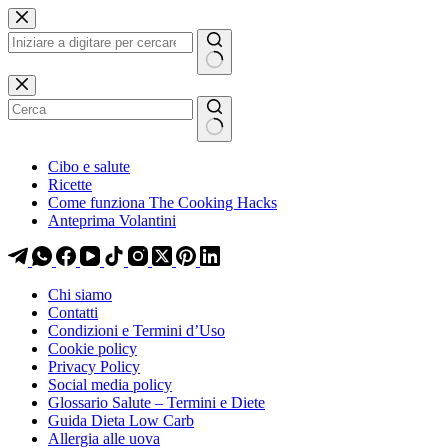
Salta
Salta
al
al
contenuto
contenuto
Nessun
risultato
Cibo e salute
Ricette
Come funziona The Cooking Hacks
Anteprima Volantini
Chi siamo
Contatti
Condizioni e Termini d’Uso
Cookie policy
Privacy Policy
Social media policy
Glossario Salute – Termini e Diete
Guida Dieta Low Carb
Allergia alle uova