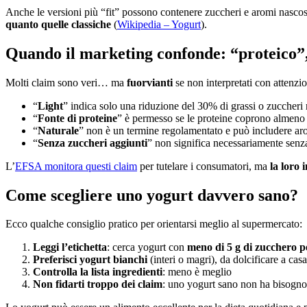
Anche le versioni più “fit” possono contenere zuccheri e aromi nascost
quanto quelle classiche
(
Wikipedia – Yogurt
).
Quando il marketing confonde: “proteico”,
Molti claim sono veri… ma
fuorvianti
se non interpretati con attenzi
“
Light
” indica solo una riduzione del 30% di grassi o zuccheri 
“
Fonte di proteine
” è permesso se le proteine coprono almeno i
“
Naturale
” non è un termine regolamentato e può includere aro
“
Senza zuccheri aggiunti
” non significa necessariamente senz
L’
EFSA monitora questi claim
per tutelare i consumatori, ma
la loro 
Come scegliere uno yogurt davvero sano?
Ecco qualche consiglio pratico per orientarsi meglio al supermercato:
Leggi l’etichetta
: cerca yogurt con
meno di 5 g di zucchero p
Preferisci yogurt bianchi
(interi o magri), da dolcificare a cas
Controlla la lista ingredienti
: meno è meglio
Non fidarti troppo dei claim
: uno yogurt sano non ha bisogno