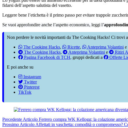
Lo yogurt può essere un alimento eccellente per la dieta quotidiana e 
fidarsi dell’aspetto salutista del vasetto.
Leggere bene l’etichetta è il primo passo per evitare trappole zuccher
Se vuoi approfondire anche l’aspetto economico, leggi l’
approfondim
Non perdere le novità importanti da The Cooking Hacks! Ci trovi a
The Cooking Hacks
,
Ricette
,
Anteprima Volantini
e
The Cooking Hacks
,
Anteprima Volantini
e
Ritiri A
Pagina Facebook di TCH
, gruppi dedicati a
Offerte Li
E poi anche su
Instagram
Twitter
Pinterest
TikTok
Precedente
Articolo
Ferrero compra WK Kellogg: la colazione america
Prossimo
Articolo
Affettati in vaschetta: comodità o compromesso? Cos