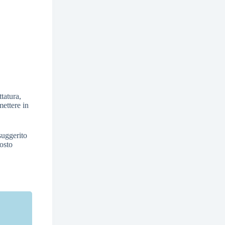
tatura,
mettere in
 suggerito
posto