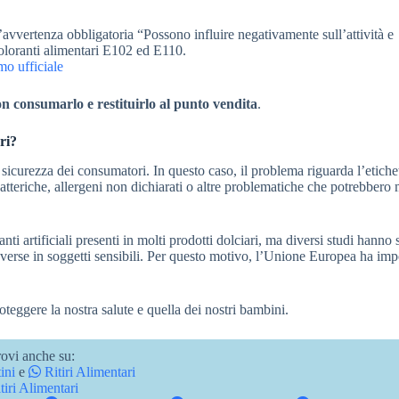
 l’avvertenza obbligatoria “Possono influire negativamente sull’attività e
coloranti alimentari E102 ed E110.
mo ufficiale
n consumarlo e restituirlo al punto vendita
.
ri?
 sicurezza dei consumatori. In questo caso, il problema riguarda l’etichet
batteriche, allergeni non dichiarati o altre problematiche che potrebbero 
nti artificiali presenti in molti prodotti dolciari, ma diversi studi hanno
avverse in soggetti sensibili. Per questo motivo, l’Unione Europea ha im
oteggere la nostra salute e quella dei nostri bambini.
ovi anche su:
ini
e
Ritiri Alimentari
tiri Alimentari