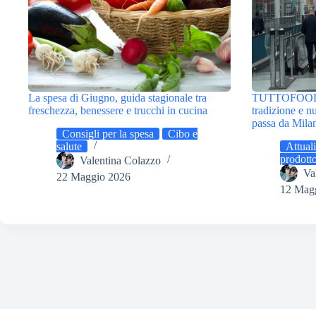
La spesa di Giugno, guida stagionale tra
TUTTOFOOD 20
freschezza, benessere e trucchi in cucina
tradizione e n
passa da Mila
Consigli per la spesa
Cibo e
salute
Attuali
prodotto
Valentina Colazzo
Va
22 Maggio 2026
12 Mag