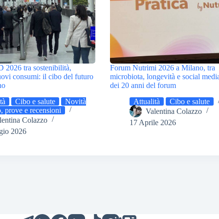
26 tra sostenibilità,
Forum Nutrimi 2026 a Milano, tra
uovi consumi: il cibo del futuro
microbiota, longevità e social media
no
dei 20 anni del forum
tà
Cibo e salute
Novità
Attualità
Cibo e salute
, prove e recensioni
Valentina Colazzo
lentina Colazzo
17 Aprile 2026
gio 2026