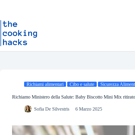
Salta
S
al
a
contenuto
l
t
a
a
l
c
o
n
t
e
n
u
t
o
Richiami alimentari
Cibo e salute
Sicurezza Aliment
Richiamo Ministero della Salute: Baby Biscotto Mini Mix ritirato 
Sofia De Silvestris
6 Marzo 2025