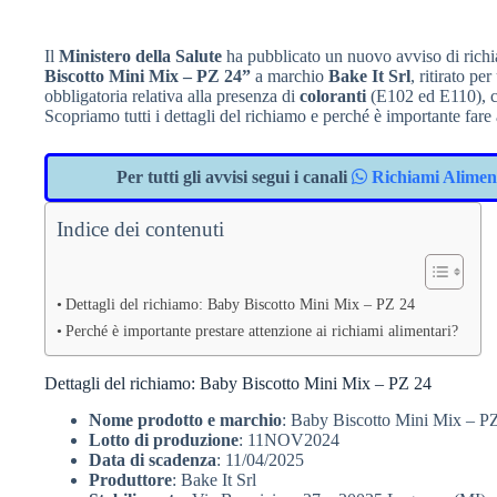
Il
Ministero della Salute
ha pubblicato un nuovo avviso di richiam
Biscotto Mini Mix – PZ 24”
a marchio
Bake It Srl
, ritirato pe
obbligatoria relativa alla presenza di
coloranti
(E102 ed E110), ch
Scopriamo tutti i dettagli del richiamo e perché è importante fare
Per tutti gli avvisi segui i canali
Richiami Alimen
Indice dei contenuti
Dettagli del richiamo: Baby Biscotto Mini Mix – PZ 24
Perché è importante prestare attenzione ai richiami alimentari?
Dettagli del richiamo: Baby Biscotto Mini Mix – PZ 24
Nome prodotto e marchio
: Baby Biscotto Mini Mix – PZ
Lotto di produzione
: 11NOV2024
Data di scadenza
: 11/04/2025
Produttore
: Bake It Srl