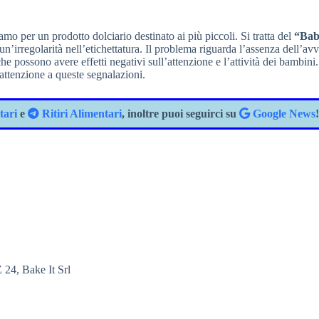
o per un prodotto dolciario destinato ai più piccoli. Si tratta del
“Ba
r un’irregolarità nell’etichettatura. Il problema riguarda l’assenza dell’av
e possono avere effetti negativi sull’attenzione e l’attività dei bambini.
 attenzione a queste segnalazioni.
tari
e
Ritiri Alimentari
, inoltre puoi seguirci su
Google News
!
 24, Bake It Srl