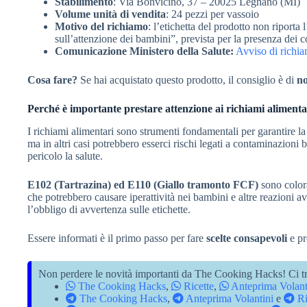
Stabilimento
: Via Bonvicino, 37 – 20025 Legnano (MI)
Volume unità di vendita
: 24 pezzi per vassoio
Motivo del richiamo
: l’etichetta del prodotto non riporta
sull’attenzione dei bambini”, prevista per la presenza dei 
Comunicazione Ministero della Salute:
Avviso di richia
Cosa fare?
Se hai acquistato questo prodotto, il consiglio è di
no
Perché è importante prestare attenzione ai richiami alimenta
I richiami alimentari sono strumenti fondamentali per garantire la
ma in altri casi potrebbero esserci rischi legati a contaminazioni 
pericolo la salute.
E102 (Tartrazina) ed E110 (Giallo tramonto FCF)
sono colora
che potrebbero causare iperattività nei bambini e altre reazioni 
l’obbligo di avvertenza sulle etichette.
Essere informati è il primo passo per fare
scelte consapevoli
e pr
Non perdere le novità importanti da The Cooking Hacks! Ci tr
The Cooking Hacks
,
Ricette
,
Anteprima Volant
The Cooking Hacks
,
Anteprima Volantini
e
Ri