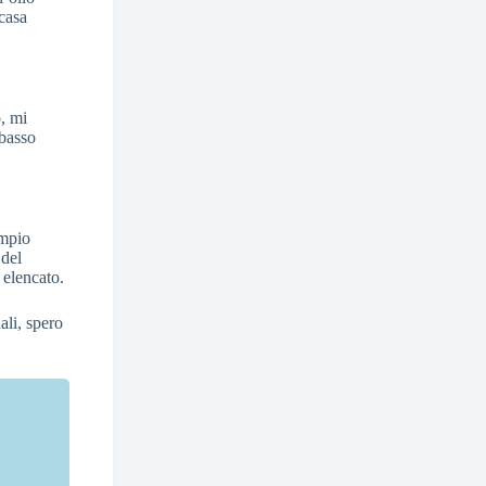
 casa
, mi
 basso
empio
 del
 elencato.
ali, spero