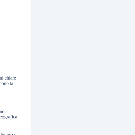
ni chiare
scono la
ono,
geografica,
 lungo) e