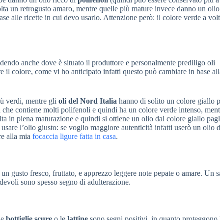
olta un retrogusto amaro, mentre quelle più mature invece danno un oli
se alle ricette in cui devo usarlo. Attenzione però: il colore verde a vol
edendo anche dove è situato il produttore e personalmente prediligo oli
e il colore, come vi ho anticipato infatti questo può cambiare in base all
ù verdi, mentre gli
oli del Nord Italia
hanno di solito un colore giallo p
a
che contiene molti polifenoli e quindi ha un colore verde intenso, ment
a in piena maturazione e quindi si ottiene un olio dal colore giallo pagl
sare l’olio giusto: se voglio maggiore autenticità infatti userò un olio 
re alla mia
focaccia ligure fatta in casa
.
 un gusto fresco, fruttato, e apprezzo leggere note pepate o amare. Un 
adevoli sono spesso segno di adulterazione.
Le
bottiglie scure
o le
lattine
sono segni positivi, in quanto proteggono 