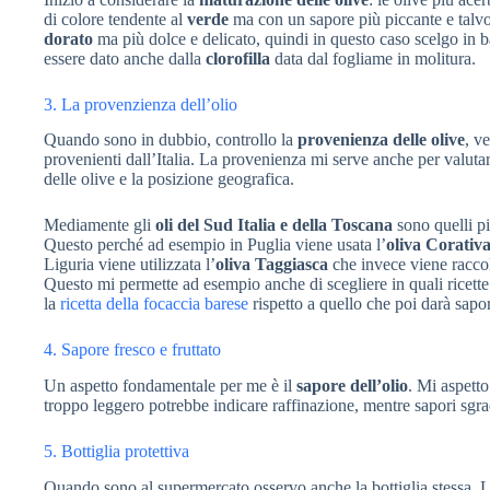
di colore tendente al
verde
ma con un sapore più piccante e talv
dorato
ma più dolce e delicato, quindi in questo caso scelgo in ba
essere dato anche dalla
clorofilla
data dal fogliame in molitura.
3. La provenzienza dell’olio
Quando sono in dubbio, controllo la
provenienza delle olive
, v
provenienti dall’Italia. La provenienza mi serve anche per valutar
delle olive e la posizione geografica.
Mediamente gli
oli del Sud Italia e della Toscana
sono quelli pi
Questo perché ad esempio in Puglia viene usata l’
oliva Corativ
Liguria viene utilizzata l’
oliva Taggiasca
che invece viene raccolt
Questo mi permette ad esempio anche di scegliere in quali ricette u
la
ricetta della focaccia barese
rispetto a quello che poi darà sapo
4. Sapore fresco e fruttato
Un aspetto fondamentale per me è il
sapore dell’olio
. Mi aspetto
troppo leggero potrebbe indicare raffinazione, mentre sapori sgr
5. Bottiglia protettiva
Quando sono al supermercato osservo anche la bottiglia stessa. 