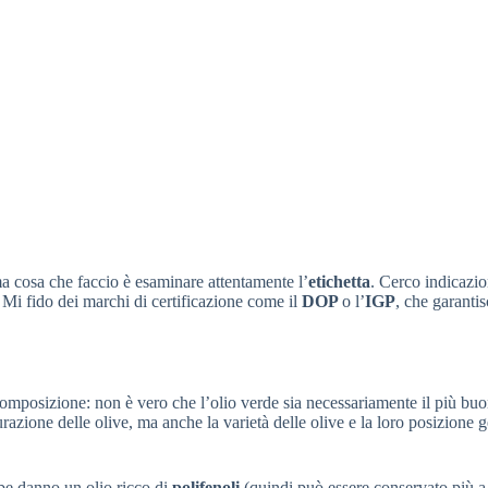
ma cosa che faccio è esaminare attentamente l’
etichetta
. Cerco indicazio
. Mi fido dei marchi di certificazione come il
DOP
o l’
IGP
, che garanti
composizione: non è vero che l’olio verde sia necessariamente il più bu
razione delle olive, ma anche la varietà delle olive e la loro posizione 
rbe danno un olio ricco di
polifenoli
(quindi può essere conservato più a