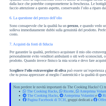
dalla luce che potrebbe comprometterne la freschezza. Le bottiglie
faccio attenzione a questo aspetto, conservando l’olio a riparo dal
6. La questione del prezzo dell’olio
Sono consapevole che la qualità ha un
prezzo
, e quando vedo u
solleva immediatamente dubbi sulla genuinità del prodotto. Preferi
costo.
7. Acquisti da fonti di fiducia
Per garantire la qualità, preferisco acquistare il mio olio extrav
personalmente evito venditori ambulanti o siti web sconosciuti, o
prodotto. Quando invece finisco la mia scorta e devo fare acquisti 
Scegliere l’olio extravergine di oliva
può essere un’esperienza gr
che tu possa apprezzare al meglio l’autenticità e la qualità di que
Non perdere le novità importanti da The Cooking Hacks! Ci tr
The Cooking Hacks
,
Ricette
,
Anteprima Volant
The Cooking Hacks
,
Anteprima Volantini
e
Ri
Pagina Facebook di TCH
, gruppi dedicati a
Offer