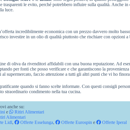
 trasparenti le evito, perché potrebbero influire sulla qualità. Anche in
la luce.
n’offerta incredibilmente economica con un prezzo davvero molto basso
sco investire in un olio di qualità piuttosto che rischiare con opzioni a
ergine di oliva da rivenditori affidabili con una buona reputazione. Ad es
ptando per fonti che posso verificare e che garantiscono la provenienza
al supermercato, faccio attenzione a tutti gli altri punti che vi ho finora
atificante quando si fanno scelte informate. Con questi consigli person
sto straordinario condimento nella tua cucina.
ovi anche su:
ini
e
Ritiri Alimentari
tiri Alimentari
te Lidl
,
Offerte Esselunga
,
Offerte Eurospin
e
Offerte Iperal