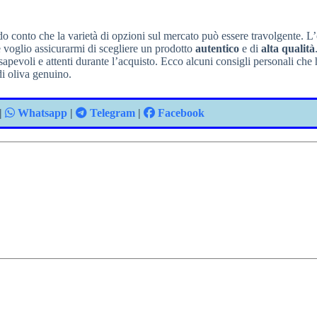
do conto che la varietà di opzioni sul mercato può essere travolgente. L’
e voglio assicurarmi di scegliere un prodotto
autentico
e di
alta qualità
apevoli e attenti durante l’acquisto. Ecco alcuni consigli personali che
di oliva genuino.
|
Whatsapp
|
Telegram
|
Facebook