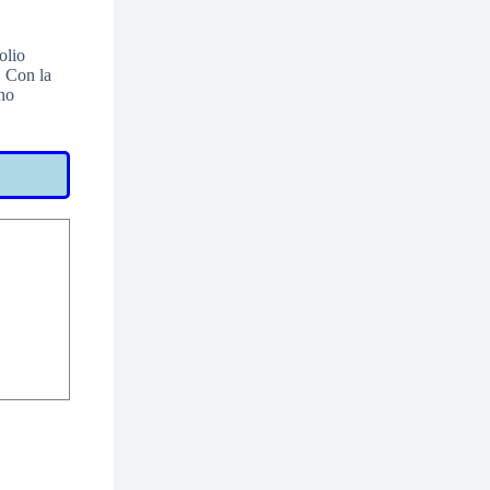
olio
. Con la
 ho