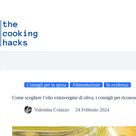
Salta
S
al
a
contenuto
l
t
a
a
l
c
o
n
t
e
n
u
t
o
Consigli per la spesa
Alimentazione
In evidenza
Come scegliere l’olio extravergine di oliva, i consigli per riconos
Valentina Colazzo
24 Febbraio 2024