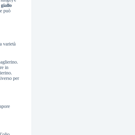
o
giallo
te può
a varietà
aglierino.
re in
ierino.
diverso per
sapore
l’olio