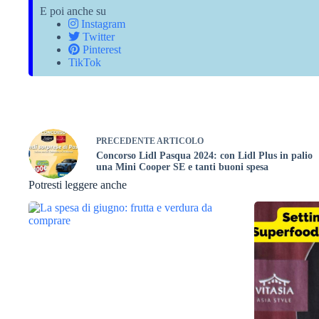
E poi anche su
Instagram
Twitter
Pinterest
TikTok
PRECEDENTE
ARTICOLO
Concorso Lidl Pasqua 2024: con Lidl Plus in palio
una Mini Cooper SE e tanti buoni spesa
Potresti leggere anche