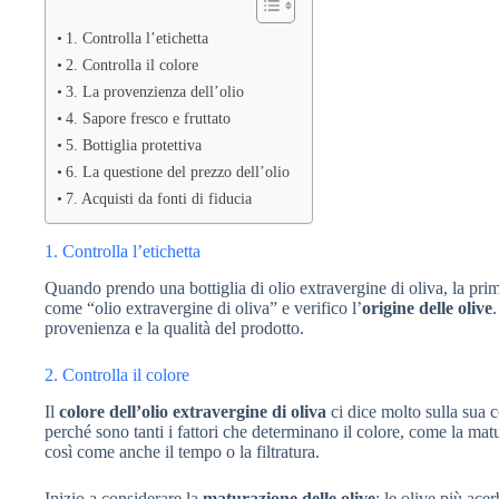
1. Controlla l’etichetta
2. Controlla il colore
3. La provenzienza dell’olio
4. Sapore fresco e fruttato
5. Bottiglia protettiva
6. La questione del prezzo dell’olio
7. Acquisti da fonti di fiducia
1. Controlla l’etichetta
Quando prendo una bottiglia di olio extravergine di oliva, la pri
come “olio extravergine di oliva” e verifico l’
origine delle olive
provenienza e la qualità del prodotto.
2. Controlla il colore
Il
colore dell’olio extravergine di oliva
ci dice molto sulla sua 
perché sono tanti i fattori che determinano il colore, come la matu
così come anche il tempo o la filtratura.
Inizio a considerare la
maturazione delle olive
: le olive più ace