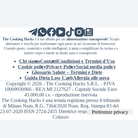
The Cooking Hacks
è il tuo alleato per un’
alimentazione consapevole
! Scopri
alternative e trucchi per trasformare ogni pasto in un’occasione di benessere.
Unendo gusto, creatività e scelte intelligenti, ti aiuta a semplificare la cucina e a
nutrire corpo e mente in modo sano e consapevole.
Chi siamo
Contatti
Condizioni e Termini d’Uso
Cookie policy
Privacy Policy
Social media policy
Glossario Salute – Termini e Diete
Guida Dieta Low Carb
Allergia alle uova
Copyright © 2026 - The Cooking Hacks S.R.L. - P.IVA
10009930966 - REA MI 2127627 - Capitale Sociale Euro
45.000,00 i.v. - riproduzione riservata
The Cooking Hacks è una testata registrata presso il tribunale
di Milano Num. R.G. 7364/2020 Num. Reg. Stampa 83 del
23-07-2020 ISSN 2724-2455 Direttrice responsabile Valentina
Colazzo
Le tue preferenze relative alla privacy