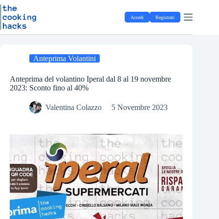
Salta
S
al
a
Accedi
Registrati
contenuto
l
t
a
a
l
Anteprima Volantini
c
o
Anteprima del volantino Iperal dal 8 al 19 novembre
n
2023: Sconto fino al 40%
t
e
Valentina Colazzo
5 Novembre 2023
n
u
t
o