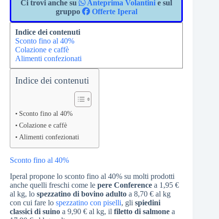
Ci trovi anche su
Anteprima Volantini
e sul
gruppo
Offerte Iperal
Indice dei contenuti
Sconto fino al 40%
Colazione e caffè
Alimenti confezionati
Indice dei contenuti
Sconto fino al 40%
Colazione e caffè
Alimenti confezionati
Sconto fino al 40%
Iperal propone lo sconto fino al 40% su molti prodotti
anche quelli freschi come le
pere Conference
a 1,95 €
al kg, lo
spezzatino di bovino adulto
a 8,70 € al kg
con cui fare lo
spezzatino con piselli
, gli
spiedini
classici di suino
a 9,90 € al kg, il
filetto di salmone
a