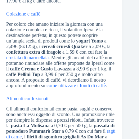
17,90 € al kg e altro ancora.
Colazione e caffè
Per coloro che amano iniziare la giornata con una
colazione completa e ricca, il volantino Iperal è la
destinazione perfetta; in questo potrete scoprire
un’ampia scelta di prodotti come lo
yogurt Yomo
a
2,49€ (8x125g), i
cereali cruesli Quaker
a 2,09 €, la
confettura extra di fragole
a 1,59 € con cui fare la
crostata di marmellata
. Mentre gli amanti del caffè non
potranno rinunciare alle offerte proposte da Iperal come
il
caffè Crema e Gusto Lavazza
a 8,90 € per 1 kg, il
caffè Pellini Top
a 3,99 € per 250 g e molto altro
ancora. A proposito di caffè, vi ricordiamo il nostro
approfondimento su
come utilizzare i fondi di caffè
.
Alimenti confezionati
Gli alimenti confezionati come pasta, sughi e conserve
sono anch’essi oggetto di sconto. Una promozione utile
per riempire la dispensa a prezzi ridotti. Infatti troverete
la
pasta La Molisana
a 0,70 € per 500 g, la
passata di
pomodoro Pummarò Star
a 0,79 € con cui fare il
ragù
di carne
, i
filetti di sgombro grigliati As Do Mar
a