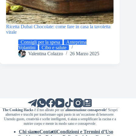
Ricetta Dubai Chocolate: come fare in casa la tavoletta
virale
Consigli per la spesa
Anteprima
Volantini
Cibo e salute
Valentina Colazzo
26 Marzo 2025
The Cooking Hacks
è il tuo alleato per un’
alimentazione consapevole
! Scopri
alternative e trucchi per trasformare ogni pasto in un’occasione di benessere.
Unendo gusto, creatività e scelte intelligenti, ti aiuta a semplificare la cucina e a
nutrire corpo e mente in modo sano e consapevole.
Chi siamo
Contatti
Condizioni e Termini d’Uso