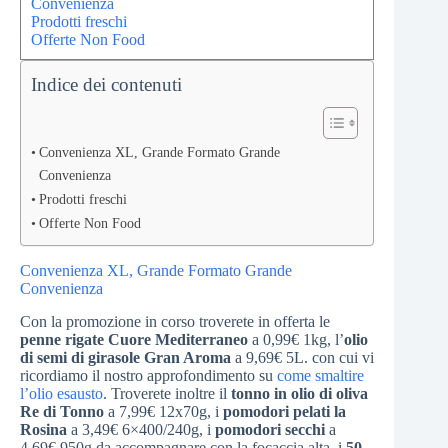
Convenienza
Prodotti freschi
Offerte Non Food
Indice dei contenuti
Convenienza XL, Grande Formato Grande
Convenienza
Prodotti freschi
Offerte Non Food
Convenienza XL, Grande Formato Grande
Convenienza
Con la promozione in corso troverete in offerta le
penne rigate Cuore Mediterraneo
a 0,99€ 1kg, l’
olio
di semi di girasole Gran Aroma
a 9,69€ 5L. con cui vi
ricordiamo il nostro approfondimento su
come smaltire
l’olio esausto
. Troverete inoltre il
tonno in olio di oliva
Re di Tonno
a 7,99€ 12x70g, i
pomodori pelati la
Rosina
a 3,49€ 6×400/240g, i
pomodori secchi
a
4,69€ 950g da accompagnare con la focaccia alta, i
50