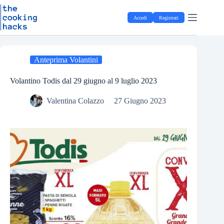
Salta
S
al
a
Accedi
Registrati
contenuto
l
t
a
a
l
Anteprima Volantini
c
o
Volantino Todis dal 29 giugno al 9 luglio 2023
n
t
Valentina Colazzo
27 Giugno 2023
e
n
u
t
o