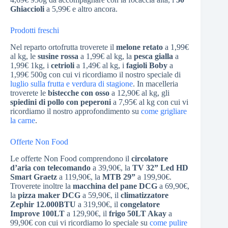
Ghiaccioli
a 5,99€ e altro ancora.
Prodotti freschi
Nel reparto ortofrutta troverete il
melone retato
a 1,99€
al kg, le
susine rossa
a 1,99€ al kg, la
pesca gialla
a
1,99€ 1kg, i
cetrioli
a 1,49€ al kg, i
fagioli Boby
a
1,99€ 500g con cui vi ricordiamo il nostro speciale di
luglio sulla frutta e verdura di stagione
. In macelleria
troverete le
bistecche con osso
a 12,90€ al kg, gli
spiedini di pollo con peperoni
a 7,95€ al kg con cui vi
ricordiamo il nostro approfondimento su
come grigliare
la carne
.
Offerte Non Food
Le offerte Non Food comprendono il
circolatore
d’aria con telecomando
a 39,90€, la
TV 32” Led HD
Smart Graetz
a 119,90€, la
MTB 29”
a 199,90€.
Troverete inoltre la
macchina del pane DCG
a 69,90€,
la
pizza maker DCG
a 59,90€, il
climatizzatore
Zephir 12.000BTU
a 319,90€, il
congelatore
Improve 100LT
a 129,90€, il
frigo 50LT Akay
a
99,90€ con cui vi ricordiamo lo speciale su
come pulire