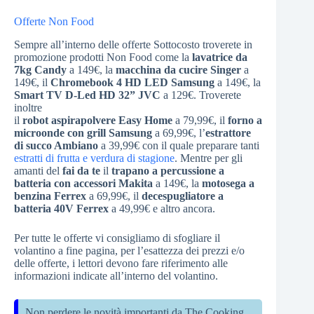
Offerte Non Food
Sempre all’interno delle offerte Sottocosto troverete in
promozione prodotti Non Food come la
lavatrice da
7kg Candy
a 149€, la
macchina da cucire Singer
a
149€, il
Chromebook 4 HD LED Samsung
a 149€, la
Smart TV D-Led HD 32” JVC
a 129€. Troverete
inoltre
il
robot aspirapolvere Easy Home
a 79,99€, il
forno a
microonde con grill Samsung
a 69,99€, l’
estrattore
di succo Ambiano
a 39,99€ con il quale preparare tanti
estratti di frutta e verdura di stagione
. Mentre per gli
amanti del
fai da te
il
trapano a percussione a
batteria con accessori Makita
a 149€, la
motosega a
benzina Ferrex
a 69,99€, il
decespugliatore a
batteria 40V Ferrex
a 49,99€ e altro ancora.
Per tutte le offerte vi consigliamo di sfogliare il
volantino a fine pagina, per l’esattezza dei prezzi e/o
delle offerte, i lettori devono fare riferimento alle
informazioni indicate all’interno del volantino.
Non perdere le novità importanti da The Cooking