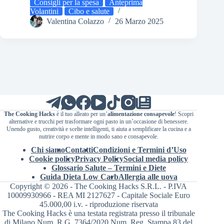
Consigli per la spesa
Anteprima
Volantini
Cibo e salute
Valentina Colazzo
26 Marzo 2025
The Cooking Hacks
è il tuo alleato per un’
alimentazione consapevole
! Scopri
alternative e trucchi per trasformare ogni pasto in un’occasione di benessere.
Unendo gusto, creatività e scelte intelligenti, ti aiuta a semplificare la cucina e a
nutrire corpo e mente in modo sano e consapevole.
Chi siamo
Contatti
Condizioni e Termini d’Uso
Cookie policy
Privacy Policy
Social media policy
Glossario Salute – Termini e Diete
Guida Dieta Low Carb
Allergia alle uova
Copyright © 2026 - The Cooking Hacks S.R.L. - P.IVA
10009930966 - REA MI 2127627 - Capitale Sociale Euro
45.000,00 i.v. - riproduzione riservata
The Cooking Hacks è una testata registrata presso il tribunale
di Milano Num. R.G. 7364/2020 Num. Reg. Stampa 83 del