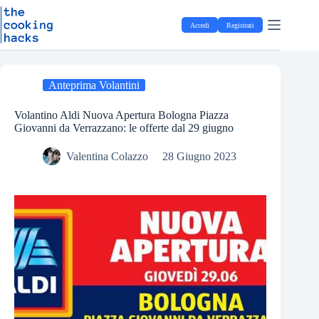
Salta
S
al
a
Accedi
Registrati
contenuto
l
t
a
a
l
Anteprima Volantini
c
o
Volantino Aldi Nuova Apertura Bologna Piazza
n
Giovanni da Verrazzano: le offerte dal 29 giugno
t
e
Valentina Colazzo
28 Giugno 2023
n
u
t
o