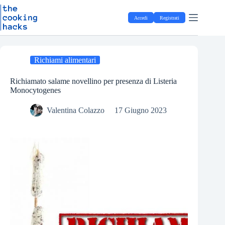
Salta
S
al
a
Accedi
Registrati
contenuto
l
t
a
a
l
Richiami alimentari
c
o
Richiamato salame novellino per presenza di Listeria
n
Monocytogenes
t
e
Valentina Colazzo
17 Giugno 2023
n
u
t
o