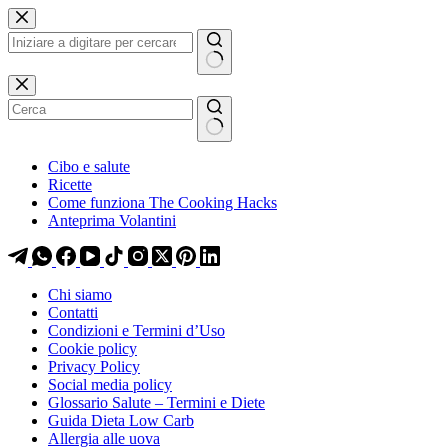
Salta
Salta
al
al
contenuto
contenuto
Nessun
risultato
Cibo e salute
Ricette
Come funziona The Cooking Hacks
Anteprima Volantini
Chi siamo
Contatti
Condizioni e Termini d’Uso
Cookie policy
Privacy Policy
Social media policy
Glossario Salute – Termini e Diete
Guida Dieta Low Carb
Allergia alle uova