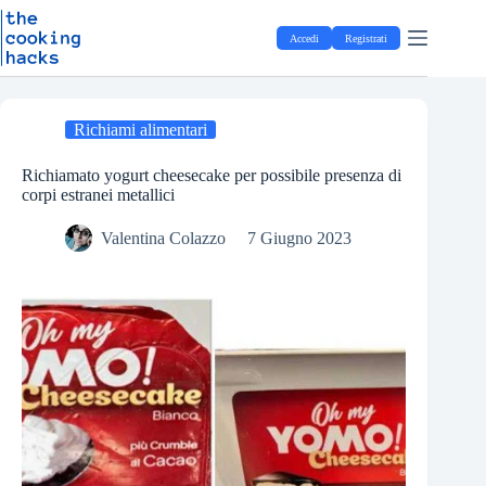
Salta
S
al
a
Accedi
Registrati
contenuto
l
t
a
a
l
Richiami alimentari
c
o
Richiamato yogurt cheesecake per possibile presenza di
n
corpi estranei metallici
t
e
Valentina Colazzo
7 Giugno 2023
n
u
t
o