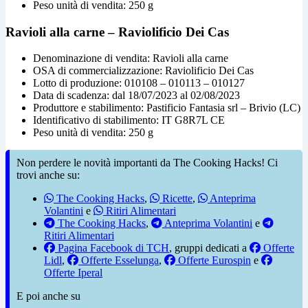
Peso unità di vendita: 250 g
Ravioli alla carne – Raviolificio Dei Cas
Denominazione di vendita: Ravioli alla carne
OSA di commercializzazione: Raviolificio Dei Cas
Lotto di produzione: 010108 – 010113 – 010127
Data di scadenza: dal 18/07/2023 al 02/08/2023
Produttore e stabilimento: Pastificio Fantasia srl – Brivio (LC)
Identificativo di stabilimento: IT G8R7L CE
Peso unità di vendita: 250 g
Non perdere le novità importanti da The Cooking Hacks! Ci
trovi anche su:
The Cooking Hacks
,
Ricette
,
Anteprima
Volantini
e
Ritiri Alimentari
The Cooking Hacks
,
Anteprima Volantini
e
Ritiri Alimentari
Pagina Facebook di TCH
, gruppi dedicati a
Offerte
Lidl
,
Offerte Esselunga
,
Offerte Eurospin
e
Offerte Iperal
E poi anche su