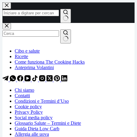
Salta
Salta
al
al
contenuto
contenuto
Nessun
risultato
Cibo e salute
Ricette
Come funziona The Cooking Hacks
Anteprima Volantini
Chi siamo
Contatti
Condizioni e Termini d’Uso
Cookie policy
Privacy Policy
Social media policy
Glossario Salute – Termini e Diete
Guida Dieta Low Carb
Allergia alle uova