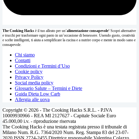
The Cooking Hacks
è il tuo alleato per un’
alimentazione consapevole
! Scopri alternative
e trucchi per trasformare ogni pasto in un’occasione di benessere. Unendo gusto, creatività
e scelte intelligenti, ti aiuta a semplificare la cucina e a nutrire corpo e mente in modo sano e
consapevole.
Chi siamo
Contatti
Condizioni e Termini d’Uso
Cookie policy
Privacy Policy
Social media policy
Glossario Salute – Termini e Diete
Guida Dieta Low Carb
Allergia alle uova
Copyright © 2026 - The Cooking Hacks S.R.L. - P.IVA
10009930966 - REA MI 2127627 - Capitale Sociale Euro
45.000,00 i.v. - riproduzione riservata
The Cooking Hacks è una testata registrata presso il tribunale di
Milano Num. R.G. 7364/2020 Num. Reg. Stampa 83 del 23-07-
2020 ISSN 2724-2455 Direttrice responsabile Valentina Colazzo