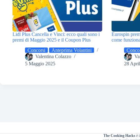
Lidl Plus Cancella e Vinci: ecco quali sono i
Eurospin prem
premi di Maggio 2025 e il Coupon Plus
come funziona 
Concorsi
Anteprima Volantini
Concor
Valentina Colazzo
Va
5 Maggio 2025
28 Apri
The Cooking Hacks
è i