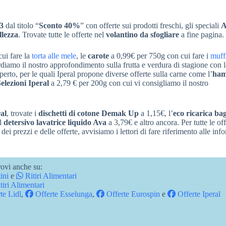
23
dal titolo “
Sconto 40%
” con offerte sui prodotti freschi, gli speciali
A
llezza
. Trovate tutte le offerte nel
volantino da sfogliare
a fine pagina.
ui fare la
torta alle mele
, le
carote
a 0,99€ per 750g con cui fare i
muffi
diamo il nostro approfondimento sulla frutta e verdura di stagione con 
aperto, per le quali Iperal propone diverse offerte sulla carne come l’
ham
lezioni Iperal
a 2,79 € per 200g con cui vi consigliamo il nostro
al
, trovate i
dischetti di cotone Demak Up
a 1,15€, l’
eco ricarica ba
il
detersivo lavatrice liquido Ava
a 3,79€ e altro ancora. Per tutte le off
dei prezzi e delle offerte, avvisiamo i lettori di fare riferimento alle inf
ovi anche su:
ini
e
Ritiri Alimentari
tiri Alimentari
te Lidl
,
Offerte Esselunga
,
Offerte Eurospin
e
Offerte Iperal