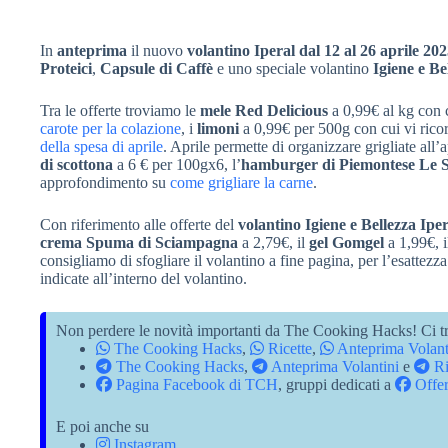
In
anteprima
il nuovo
volantino Iperal dal 12 al 26 aprile 20
Proteici
,
Capsule di Caffè
e uno speciale volantino
Igiene e Be
Tra le offerte troviamo le
mele Red Delicious
a 0,99€ al kg con c
carote per la colazione
, i
limoni
a 0,99€ per 500g con cui vi ricor
della spesa di aprile
. Aprile permette di organizzare grigliate all’
di scottona
a 6 € per 100gx6, l’
hamburger di Piemontese Le Se
approfondimento su
come grigliare la carne
.
Con riferimento alle offerte del
volantino Igiene e Bellezza Iper
crema Spuma di Sciampagna
a 2,79€, il
gel Gomgel
a 1,99€, 
consigliamo di sfogliare il volantino a fine pagina, per l’esattezza 
indicate all’interno del volantino.
Non perdere le novità importanti da The Cooking Hacks! Ci tr
The Cooking Hacks
,
Ricette
,
Anteprima Volant
The Cooking Hacks
,
Anteprima Volantini
e
Ri
Pagina Facebook di TCH
, gruppi dedicati a
Offer
E poi anche su
Instagram