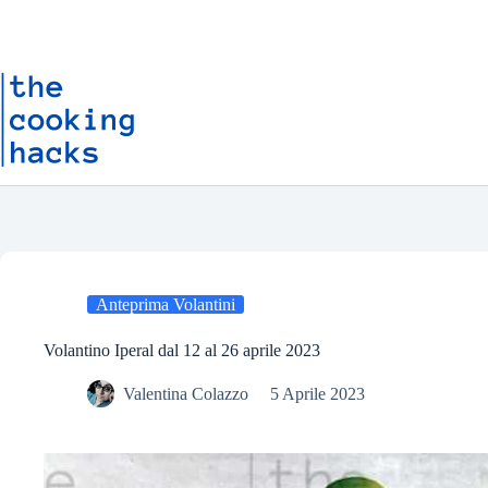
Salta
S
al
a
contenuto
l
t
a
a
l
c
o
n
t
e
n
u
t
o
Anteprima Volantini
Volantino Iperal dal 12 al 26 aprile 2023
Valentina Colazzo
5 Aprile 2023