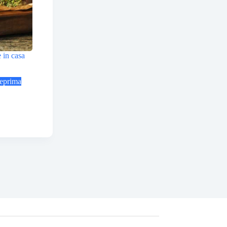
 in casa
eprima