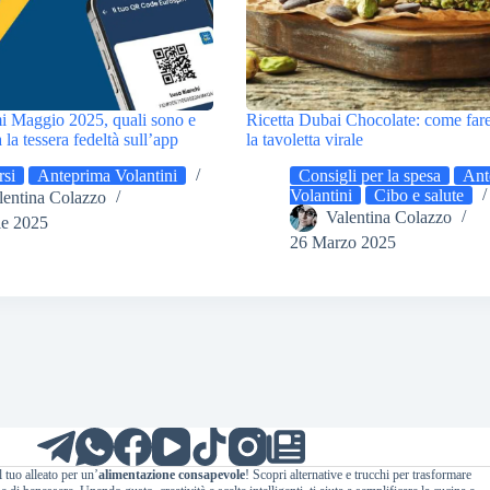
i Maggio 2025, quali sono e
Ricetta Dubai Chocolate: come fare
la tessera fedeltà sull’app
la tavoletta virale
si
Anteprima Volantini
Consigli per la spesa
Ant
Volantini
Cibo e salute
lentina Colazzo
Valentina Colazzo
le 2025
26 Marzo 2025
l tuo alleato per un’
alimentazione consapevole
! Scopri alternative e trucchi per trasformare