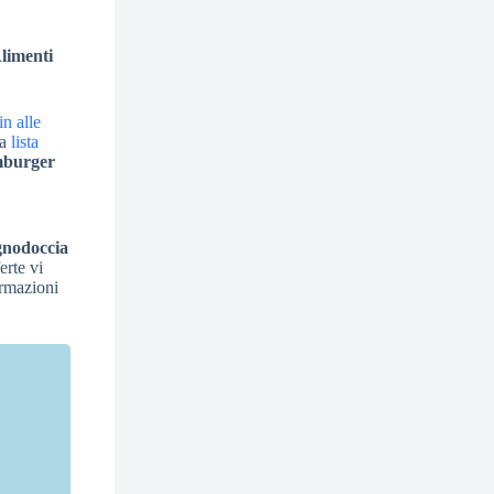
limenti
n alle
la
lista
burger
gnodoccia
erte vi
ormazioni