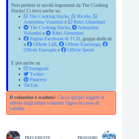
Non perdere le novità importanti da The Cooking
Hacks! Ci trovi anche su:
The Cooking Hacks
,
Ricette
,
Anteprima Volantini
e
Ritiri Alimentari
The Cooking Hacks
,
Anteprima
Volantini
e
Ritiri Alimentari
Pagina Facebook di TCH
, gruppi dedicati
a
Offerte Lidl
,
Offerte Esselunga
,
Offerte Eurospin
e
Offerte Iperal
E poi anche su
Instagram
Twitter
Pinterest
TikTok
Il volantino è scaduto
!
Clicca qui per leggere le
offerte degli ultimi volantini Tigros in corso di
validità
.
PRECEDENTE
PROSSIMO