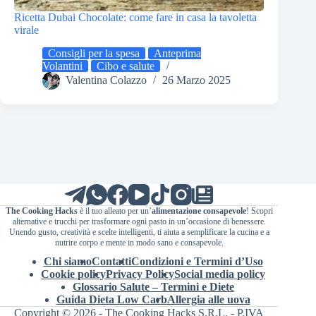
Ricetta Dubai Chocolate: come fare in casa la tavoletta
virale
Consigli per la spesa
Anteprima
Volantini
Cibo e salute
Valentina Colazzo
26 Marzo 2025
The Cooking Hacks
è il tuo alleato per un’
alimentazione consapevole
! Scopri
alternative e trucchi per trasformare ogni pasto in un’occasione di benessere.
Unendo gusto, creatività e scelte intelligenti, ti aiuta a semplificare la cucina e a
nutrire corpo e mente in modo sano e consapevole.
Chi siamo
Contatti
Condizioni e Termini d’Uso
Cookie policy
Privacy Policy
Social media policy
Glossario Salute – Termini e Diete
Guida Dieta Low Carb
Allergia alle uova
Copyright © 2026 - The Cooking Hacks S.R.L. - P.IVA