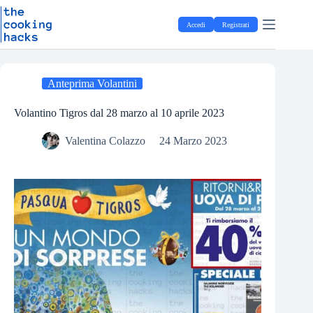
Salta
S
al
a
Accedi
Registrati
contenuto
l
t
a
a
l
Anteprima Volantini
c
o
Volantino Tigros dal 28 marzo al 10 aprile 2023
n
t
Valentina Colazzo
24 Marzo 2023
e
n
u
t
o