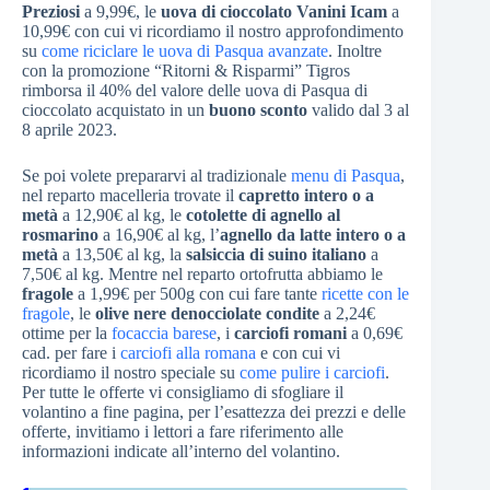
Preziosi
a 9,99€, le
uova di cioccolato Vanini Icam
a
10,99€ con cui vi ricordiamo il nostro approfondimento
su
come riciclare le uova di Pasqua avanzate
. Inoltre
con la promozione “Ritorni & Risparmi” Tigros
rimborsa il 40% del valore delle uova di Pasqua di
cioccolato acquistato in un
buono sconto
valido dal 3 al
8 aprile 2023.
Se poi volete prepararvi al tradizionale
menu di Pasqua
,
nel reparto macelleria trovate il
capretto intero o a
metà
a 12,90€ al kg, le
cotolette di agnello al
rosmarino
a 16,90€ al kg, l’
agnello da latte intero o a
metà
a 13,50€ al kg, la
salsiccia di suino italiano
a
7,50€ al kg. Mentre nel reparto ortofrutta abbiamo le
fragole
a 1,99€ per 500g con cui fare tante
ricette con le
fragole
, le
olive nere denocciolate condite
a 2,24€
ottime per la
focaccia barese
, i
carciofi romani
a 0,69€
cad. per fare i
carciofi alla romana
e con cui vi
ricordiamo il nostro speciale su
come pulire i carciofi
.
Per tutte le offerte vi consigliamo di sfogliare il
volantino a fine pagina, per l’esattezza dei prezzi e delle
offerte, invitiamo i lettori a fare riferimento alle
informazioni indicate all’interno del volantino.