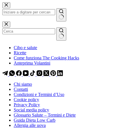
Salta
Salta
al
al
contenuto
contenuto
Nessun
risultato
Cibo e salute
Ricette
Come funziona The Cooking Hacks
Anteprima Volantini
Chi siamo
Contatti
Condizioni e Termini d’Uso
Cookie policy
Privacy Policy
Social media policy
Glossario Salute – Termini e Diete
Guida Dieta Low Carb
Allergia alle uova