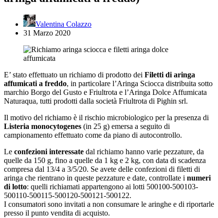
Valentina Colazzo
31 Marzo 2020
E’ stato effettuato un richiamo di prodotto dei
Filetti di aringa
affumicati a freddo
, in particolare l’Aringa Sciocca distribuita sotto
marchio Borgo del Gusto e Friultrota e l’Aringa Dolce Affumicata
Naturaqua, tutti prodotti dalla società Friultrota di Pighin srl.
Il motivo del richiamo è il rischio microbiologico per la presenza di
Listeria monocytogenes
(in 25 g) emersa a seguito di
campionamento effettuato come da piano di autocontrollo.
Le
confezioni interessate
dal richiamo hanno varie pezzature, da
quelle da 150 g, fino a quelle da 1 kg e 2 kg, con data di scadenza
compresa dal 13/4 a 3/5/20. Se avete delle confezioni di filetti di
aringa che rientrano in queste pezzature e date, controllate i
numeri
di lotto
: quelli richiamati appartengono ai lotti 500100-500103-
500110-500115-500120-500121-500122.
I consumatori sono invitati a non consumare le aringhe e di riportarle
presso il punto vendita di acquisto.