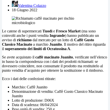
Valentina Colazzo
18 Giugno 2022
Le catene di supermercati
Tuodì
e
Fresco Market
(ma sono
coinvolti anche i punti vendita
Ingrande
) hanno pubblicato un
avviso di
richiamo
dal mercato per un lotto di
Caffè Gusto
Classico Macinato
a marchio
Juanito
. Il motivo del ritiro riguarda
il
superamento dei limiti di Ocratossina A
.
Se avete acquistato il
caffè macinato Juanito
, verificate nell’elenco
in basso la corrispondenza con i dati dei prodotti richiamati: se
dovessero coincidere, non consumate il prodotto ma restituitelo al
punto vendita d’acquisto per ottenere la sostituzione o il rimborso.
Ecco i dati delle confezioni ritirate:
Marchio: Caffè Juanito
Denominazione di vendita: Caffè Gusto Classico Macinato
Juanito
Lotto di produzione: D06X
Data di scadenza: 06/04/2024
Peso unità di vendita: 250 g