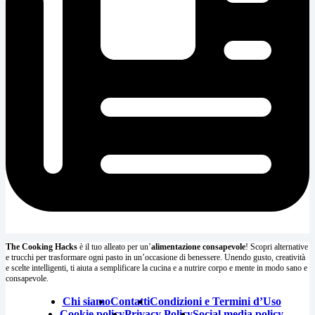
The Cooking Hacks
è il tuo alleato per un’
alimentazione consapevole
! Scopri alternative
e trucchi per trasformare ogni pasto in un’occasione di benessere. Unendo gusto, creatività
e scelte intelligenti, ti aiuta a semplificare la cucina e a nutrire corpo e mente in modo sano e
consapevole.
Chi siamo
Contatti
Condizioni e Termini d’Uso
Cookie policy
Privacy Policy
Social media policy