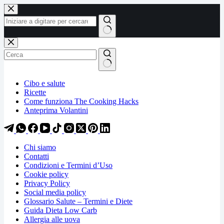
Salta
Salta
al
al
contenuto
contenuto
Nessun
risultato
Cibo e salute
Ricette
Come funziona The Cooking Hacks
Anteprima Volantini
Chi siamo
Contatti
Condizioni e Termini d’Uso
Cookie policy
Privacy Policy
Social media policy
Glossario Salute – Termini e Diete
Guida Dieta Low Carb
Allergia alle uova