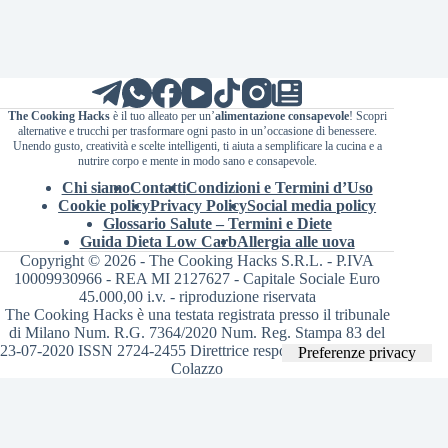
The Cooking Hacks
è il tuo alleato per un’
alimentazione consapevole
! Scopri
alternative e trucchi per trasformare ogni pasto in un’occasione di benessere.
Unendo gusto, creatività e scelte intelligenti, ti aiuta a semplificare la cucina e a
nutrire corpo e mente in modo sano e consapevole.
Chi siamo
Contatti
Condizioni e Termini d’Uso
Cookie policy
Privacy Policy
Social media policy
Glossario Salute – Termini e Diete
Guida Dieta Low Carb
Allergia alle uova
Copyright © 2026 - The Cooking Hacks S.R.L. - P.IVA
10009930966 - REA MI 2127627 - Capitale Sociale Euro
45.000,00 i.v. - riproduzione riservata
The Cooking Hacks è una testata registrata presso il tribunale
di Milano Num. R.G. 7364/2020 Num. Reg. Stampa 83 del
23-07-2020 ISSN 2724-2455 Direttrice responsabile Valentina
Colazzo
Le tue preferenze relative alla privacy
Informativa sulla raccolta