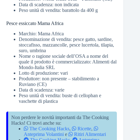
Data di scadenza: non indicata
Peso unità di vendita: barattolo da 400 g
Pesce essiccato Mama Africa
Marchio: Mama Africa
Denominazione di vendita: pesce gatto, sardine,
stoccafisso, mazzancolle, pesce lucertola, tilapia,
suro, umbrina
Nome o ragione sociale dell’OSA a nome del
quale il prodotto è commercializzato: Alimenti dal
Mondo-Italia SRL
Lotto di produzione: vari
Produttore: non presente – stabilimento a
Ruviano (CE)
Data di scadenza: varie
Peso unità di vendita: buste di cellophan e
vaschette di plastica
Non perdere le novità importanti da The Cooking
Hacks! Ci trovi anche su:
The Cooking Hacks
,
Ricette
,
Anteprima Volantini
e
Ritiri Alimentari
The Cooking Hacks
,
Anteprima