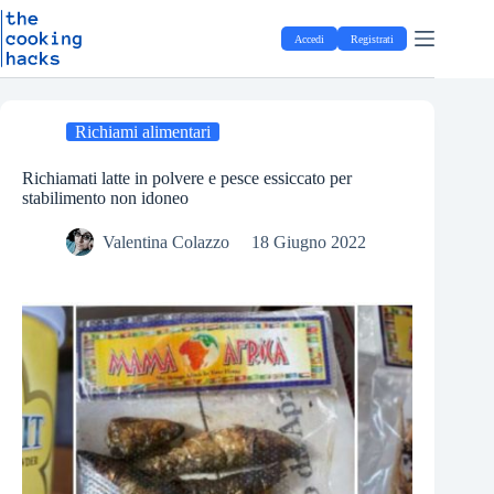
Salta
S
al
a
Accedi
Registrati
contenuto
l
t
a
a
l
Richiami alimentari
c
o
Richiamati latte in polvere e pesce essiccato per
n
stabilimento non idoneo
t
e
Valentina Colazzo
18 Giugno 2022
n
u
t
o