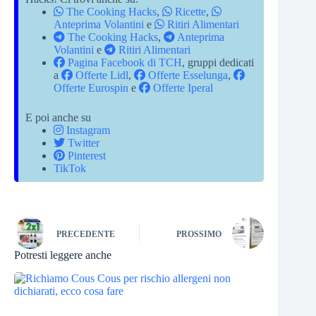
The Cooking Hacks
,
Ricette
,
Anteprima Volantini
e
Ritiri Alimentari
The Cooking Hacks
,
Anteprima
Volantini
e
Ritiri Alimentari
Pagina Facebook di TCH
, gruppi dedicati
a
Offerte Lidl
,
Offerte Esselunga
,
Offerte Eurospin
e
Offerte Iperal
E poi anche su
Instagram
Twitter
Pinterest
TikTok
PRECEDENTE
PROSSIMO
Potresti leggere anche