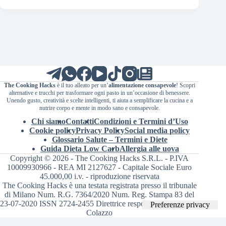
The Cooking Hacks
è il tuo alleato per un’
alimentazione consapevole
! Scopri
alternative e trucchi per trasformare ogni pasto in un’occasione di benessere.
Unendo gusto, creatività e scelte intelligenti, ti aiuta a semplificare la cucina e a
nutrire corpo e mente in modo sano e consapevole.
Chi siamo
Contatti
Condizioni e Termini d’Uso
Cookie policy
Privacy Policy
Social media policy
Glossario Salute – Termini e Diete
Guida Dieta Low Carb
Allergia alle uova
Copyright © 2026 - The Cooking Hacks S.R.L. - P.IVA
10009930966 - REA MI 2127627 - Capitale Sociale Euro
45.000,00 i.v. - riproduzione riservata
The Cooking Hacks è una testata registrata presso il tribunale
di Milano Num. R.G. 7364/2020 Num. Reg. Stampa 83 del
23-07-2020 ISSN 2724-2455 Direttrice responsabile Valentina
Colazzo