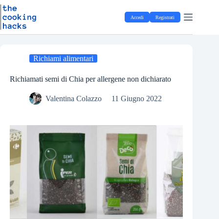
Salta
S
al
a
Accedi
Registrati
contenuto
l
t
a
a
l
Richiami alimentari
c
o
Richiamati semi di Chia per allergene non dichiarato
n
t
Valentina Colazzo
11 Giugno 2022
e
n
u
t
o