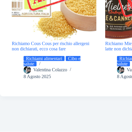
Richiamo Cous Cous per rischio allergeni
Richiamo Miel
non dichiarati, ecco cosa fare
latte non dichi
Richiami alimentari
Cibo e
Richia
salute
salute
Valentina Colazzo
Va
8 Agosto 2025
8 Agost