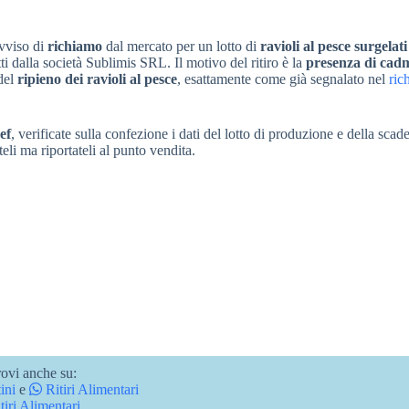
avviso di
richiamo
dal mercato per un lotto di
ravioli al pesce surgelati
i dalla società Sublimis SRL. Il motivo del ritiro è la
presenza di cad
 del
ripieno dei ravioli al pesce
, esattamente come già segnalato nel
ric
ef
, verificate sulla confezione i dati del lotto di produzione e della scad
eli ma riportateli al punto vendita.
ovi anche su:
ini
e
Ritiri Alimentari
tiri Alimentari