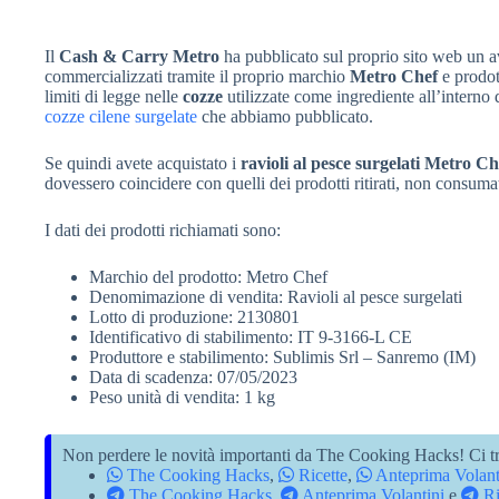
Il
Cash & Carry Metro
ha pubblicato sul proprio sito web un 
commercializzati tramite il proprio marchio
Metro Chef
e prodott
limiti di legge nelle
cozze
utilizzate come ingrediente all’interno
cozze cilene surgelate
che abbiamo pubblicato.
Se quindi avete acquistato i
ravioli al pesce surgelati Metro Ch
dovessero coincidere con quelli dei prodotti ritirati, non consumat
I dati dei prodotti richiamati sono:
Marchio del prodotto: Metro Chef
Denomimazione di vendita: Ravioli al pesce surgelati
Lotto di produzione: 2130801
Identificativo di stabilimento: IT 9-3166-L CE
Produttore e stabilimento: Sublimis Srl – Sanremo (IM)
Data di scadenza: 07/05/2023
Peso unità di vendita: 1 kg
Non perdere le novità importanti da The Cooking Hacks! Ci tr
The Cooking Hacks
,
Ricette
,
Anteprima Volant
The Cooking Hacks
,
Anteprima Volantini
e
Ri