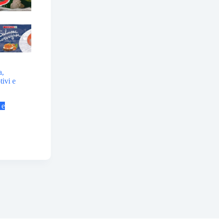
a,
tivi e
 e