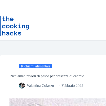
Salta
S
al
a
contenuto
l
t
a
a
l
c
o
n
t
e
n
u
t
o
Richiami alimentari
Richiamati ravioli di pesce per presenza di cadmio
Valentina Colazzo
4 Febbraio 2022