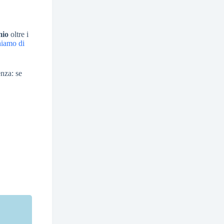
mio
oltre i
hiamo di
enza: se