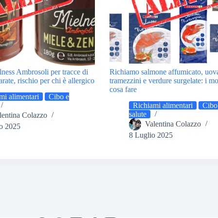
ness Ambrosoli per tracce di
Richiamo salmone affumicato, uov
arate, rischio per chi è allergico
tramezzini e verdure surgelate: i mo
cosa fare
mi alimentari
Cibo e
Richiami alimentari
Cibo
salute
lentina Colazzo
Valentina Colazzo
o 2025
8 Luglio 2025